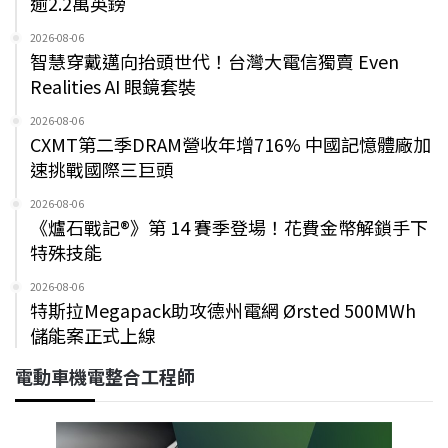
逾2.2萬英鎊
2026-08-06
智慧穿戴邁向抬頭世代！台灣大電信獨賣 Even
Realities AI 眼鏡套裝
2026-08-06
CXMT第二季DRAM營收年增716% 中國記憶體廠加
速挑戰國際三巨頭
2026-08-06
《爐石戰記®》第 14 賽季登場！花費金幣解鎖手下
特殊技能
2026-08-06
特斯拉Megapack助攻德州電網 Ørsted 500MWh
儲能案正式上線
電動車機電整合工程師