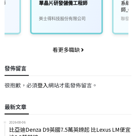
程師
單晶片研發儲備工程師
系統單
師_Chu
英士得科技股份有限公司
聯發科
看更多職缺
發佈留言
很抱歉，必須
登入
網站才能發佈留言。
最新文章
2026-08-06
比亞迪Denza D9英國7.5萬英鎊起 比Lexus LM便宜