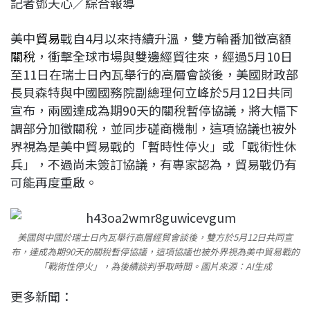
記者鄧天心／綜合報導
c
n
r
n
p
e
e
e
k
y
美中
貿易
戰自4月以來持續升溫，雙方輪番加徵高額
b
a
e
L
關稅
，衝擊全球市場與雙邊經貿往來，經過5月10日
o
d
d
i
至11日在瑞士日內瓦舉行的高層會談後，美國財政部
o
s
I
n
長貝森特與中國國務院副總理何立峰於5月12日共同
k
n
k
宣布，兩國達成為期90天的關稅暫停協議，將大幅下
調部分加徵關稅，並同步磋商機制，這項協議也被外
界視為是美中貿易戰的「暫時性停火」或「戰術性休
兵」，不過尚未簽訂協議，有專家認為，貿易戰仍有
可能再度重啟。
美國與中國於瑞士日內瓦舉行高層經貿會談後，雙方於5月12日共同宣
布，達成為期90天的關稅暫停協議，這項協議也被外界視為美中貿易戰的
「戰術性停火」，為後續談判爭取時間。圖片來源：AI生成
更多新聞：