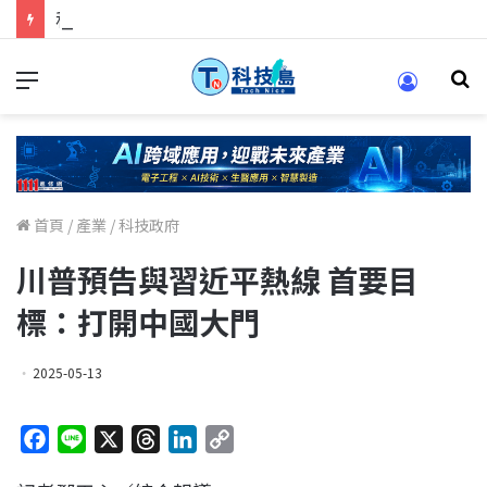
科技人找工作，就到TECH+ 科技專區!
首頁
/
產業
/
科技政府
川普預告與習近平熱線 首要目
標：打開中國大門
2025-05-13
F
L
X
T
L
C
a
i
h
i
o