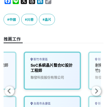
F
L
X
T
L
C
a
i
h
i
o
c
n
r
n
p
e
e
e
k
y
中國
川普
晶片
b
a
e
L
o
d
d
i
o
s
I
n
推薦工作
k
n
k
新竹市東區
新竹市
工程師
SoC系統晶片整合IC設計
射頻晶
工程師
竹)
聯發科技股份有限公司
聯發科
台南市永康區
新竹縣