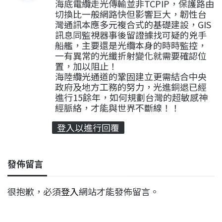
:
海底電纜走光傳輸並非TCPIP，保護路由
切換比一般網路快但影響巨大，韌性台
灣通訊本應多元複合式的基礎建設，GIS
訊息同監視器事後留證據找可疑的兇手
船艦，主要還是光纜本身的時時監控，
一有異常的光纖折射變化就需要確認位
置，加以阻止！
海陸纜光通道的鞏固建立更需結合中央
政府及地方工務的努力，光進銅退已經
進行15餘年，如何規劃台灣的超敏感神
經脈絡，才能與世界不斷線！！
登入以進行回覆
發佈留言
很抱歉，必須
登入
網站才能發佈留言。