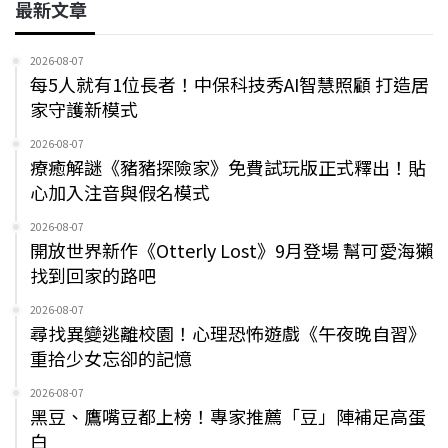
最新文章
2026-08-07
每5人就有1位長者！中保科技秀AI智慧照顧 打造居
家守護新模式
2026-08-07
療癒解謎《豬豬探險家》免費試玩版正式釋出！貼
心加入注音與假名模式
2026-08-07
開放世界新作《Otterly Lost》9月登場 幫可愛海獺
找到回家的路吧
2026-08-07
尋找異變逃離校園！心理恐怖遊戲《午夜晚自習》
重拾少女忘卻的記憶
2026-08-07
黑豆、鷹嘴豆都上榜！專家推薦「豆」陣補足高蛋
白