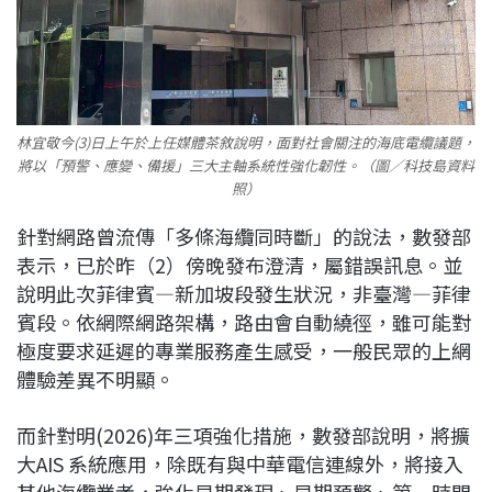
林宜敬今(3)日上午於上任媒體茶敘說明，面對社會關注的海底電纜議題，
將以「預警、應變、備援」三大主軸系統性強化韌性。（圖／科技島資料
照）
針對網路曾流傳「多條海纜同時斷」的說法，數發部
表示，已於昨（2）傍晚發布澄清，屬錯誤訊息。並
說明此次菲律賓—新加坡段發生狀況，非臺灣—菲律
賓段。依網際網路架構，路由會自動繞徑，雖可能對
極度要求延遲的專業服務產生感受，一般民眾的上網
體驗差異不明顯。
而針對明(2026)年三項強化措施，數發部說明，將擴
大AIS 系統應用，除既有與中華電信連線外，將接入