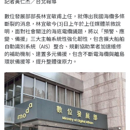
記者黃仁杰／台北報導
c
n
r
n
p
e
e
e
k
y
數位發展部部長林宜敬甫上任，就傳出我國海纜多條
b
a
e
L
斷裂的消息，林宜敬今(3)日上午於上任媒體茶敘說
o
d
d
i
明，面對社會關注的海底電纜議題，將以「預警、應
o
s
I
n
變、備援」三大主軸系統性強化韌性，包含擴大船舶
k
n
k
自動識別系統（AIS）整合、規劃協助業者加速維修
的補助機制、建置多元備援，包含不斷電海纜與離島
環狀備援等，提升整體復原力。