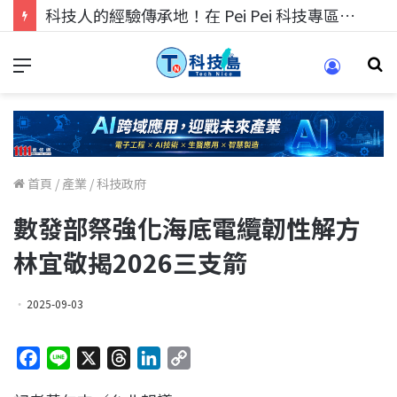
科技人的經驗傳承地！在 Pei Pei 科技專區，與學弟妹交流最硬核的技術
首頁
/
產業
/
科技政府
數發部祭強化海底電纜韌性解方
林宜敬揭2026三支箭
2025-09-03
F
L
X
T
L
C
a
i
h
i
o