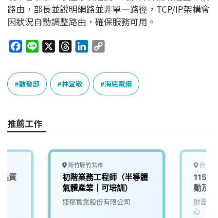
路由，部長並說明網路並非單一路徑，TCP/IP架構會
因狀況自動調整路由，確保服務可用。
F
L
X
T
L
C
a
i
h
i
o
c
n
r
n
p
e
e
e
k
y
數發部
林宜敬
海底電纜
b
a
e
L
o
d
d
i
o
s
I
n
推薦工作
k
n
k
新竹縣竹北市
台北市
商品質
初階業務工程師（半導體
115D
氣體產業｜可培訓）
動及服
盛郁實業股份有限公司
財團法
心