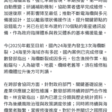
其他海纜業者，強化早期發現、早期預警、第一時間
自動應變；研議補助機制，協助業者儘早完成維修、
加速復原，將影響降至最低；推動不斷電海纜與多元
備援設計，並以離島環狀備援作法，提升關鍵節點的
容錯能力。另已在近年布建約770個點的衛星通訊設
備，作為政府指揮體系與救災體系的基本備援能量。
今(2025)年截至目前，國內24海里內發生3次海纜斷
裂，24海里外海域亦有多起，國內案例已完成修復。
數發部指出，海纜斷裂成因多元，包含漁撈作業、船
舶錨勾、人為破壞、地震、纜線老舊等，須在維修船
將纜體拉升後方可判讀。
在跨部會協同方面，針對政府部門、關鍵基礎設施、
產業供應鏈之韌性維護，數發部將持續跨部門合作推
動。林宜敬指出，部內已建立分類與歷史統計資料，
作為後續風險治理與政策調度依據；同時將持續與海
纜業者聯繫，掌握修復進度。對於外界關切之國際段