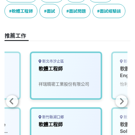
b
a
e
L
o
d
d
i
軟體工程師
面試
面試問題
面試經驗談
o
s
I
n
k
n
k
推薦工作
新北市汐止區
彰化縣
e
軟體工程師
軟體工程
Engin
祥瑞精密工業股份有限公司
怡利電
新竹縣湖口鄉
新北市
are
軟體工程師
軟體工程
Soluti