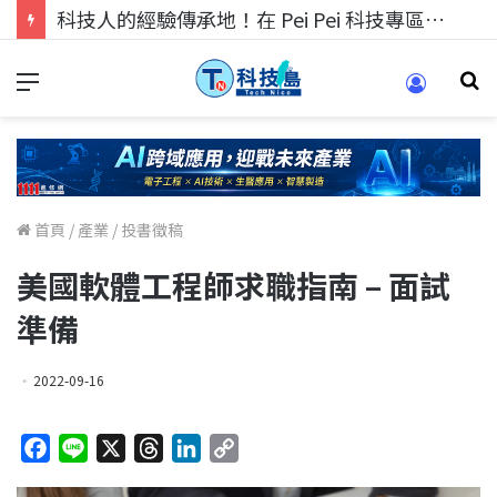
科技人的經驗傳承地！在 Pei Pei 科技專區，與學弟妹交流最硬核的技術
首頁
/
產業
/
投書徵稿
美國軟體工程師求職指南 – 面試
準備
2022-09-16
F
L
X
T
L
C
a
i
h
i
o