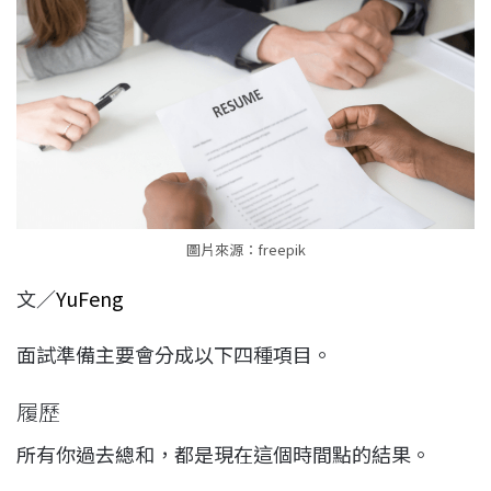
c
n
r
n
p
e
e
e
k
y
b
a
e
L
o
d
d
i
o
s
I
n
k
n
k
圖片來源：freepik
文／
YuFeng
面試準備主要會分成以下四種項目。
履歷
所有你過去總和，都是現在這個時間點的結果。