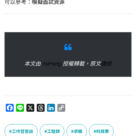
可以參考：
模擬面試資源
本文由
YuFeng
授權轉載，原文
連結
F
L
X
T
L
C
a
i
h
i
o
c
n
r
n
p
e
e
e
k
y
工作甘苦談
工程師
求職
科技業