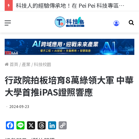
科技人找工作，就到TECH+ 科技專區!
首頁
/
產業
/
科技校園
行政院拍板培育8萬綠領大軍 中華
大學首推iPAS證照響應
2024-09-23
F
L
X
T
L
C
a
i
h
i
o