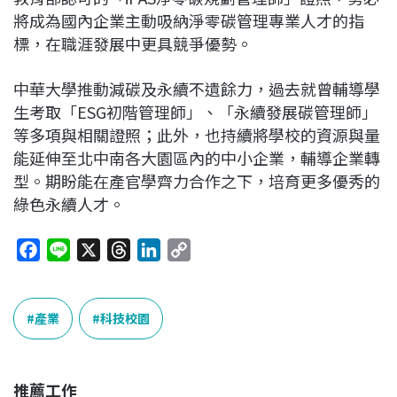
將成為國內企業主動吸納淨零碳管理專業人才的指
標，在職涯發展中更具競爭優勢。
中華大學推動減碳及永續不遺餘力，過去就曾輔導學
生考取「ESG初階管理師」、「永續發展碳管理師」
等多項與相關證照；此外，也持續將學校的資源與量
能延伸至北中南各大園區內的中小企業，輔導企業轉
型。期盼能在產官學齊力合作之下，培育更多優秀的
綠色永續人才。
F
L
X
T
L
C
a
i
h
i
o
c
n
r
n
p
e
e
e
k
y
產業
科技校園
b
a
e
L
o
d
d
i
o
s
I
n
推薦工作