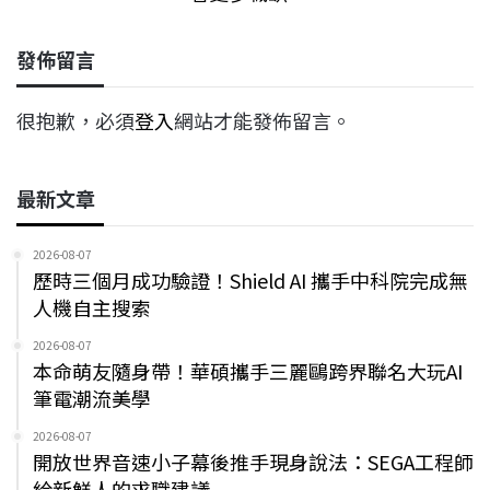
發佈留言
很抱歉，必須
登入
網站才能發佈留言。
最新文章
2026-08-07
歷時三個月成功驗證！Shield AI 攜手中科院完成無
人機自主搜索
2026-08-07
本命萌友隨身帶！華碩攜手三麗鷗跨界聯名大玩AI
筆電潮流美學
2026-08-07
開放世界音速小子幕後推手現身說法：SEGA工程師
給新鮮人的求職建議