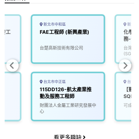
k
n
k
新北市中和區
新北市
研發工
FAE工程師 (新興產業)
化學分
務-微
台楚高新技術有限公司
台灣檢
(SGS)
台北市中正區
台南市
工
115DD126-航太產業推
【醫材
動及服務工程師
SQE
財團法人金屬工業研究發展中
可成科
心
看更多職缺