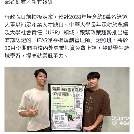
記者鄧君／新竹報導
c
n
r
n
p
e
e
e
k
y
行政院日前拍板定案，預計2028年培育約8萬名綠領
b
a
e
L
大軍以補足產業人才缺口。中華大學長年深耕於永續
o
d
d
i
及大學社會責任（USR）領域，跟緊政策趨勢推出經
o
s
I
n
濟部認證的「iPAS淨零碳規劃管理師」證照班，將於
k
n
k
10月份期間由校內外專業師資免費上課，鼓勵學生跨
域學習，提高就業競爭力。