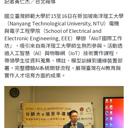
記者黃仁杰／台北報導
c
n
r
n
p
e
e
e
k
y
國立臺灣師範大學於15至16日在新加坡南洋理工大學
b
a
e
L
（Nanyang Technological University, NTU）電機
o
d
d
i
與電子工程學院（School of Electrical and
o
s
I
n
Electronic Engineering, EEE）舉辦「AIoT國際工作
k
n
k
坊」，吸引來自南洋理工大學師生熱烈參與。活動透
過人工智慧（AI）與物聯網（IoT）技術實作課程，
帶領學生從資料蒐集、標註、模型訓練到邊緣裝置部
署，完整體驗AI系統開發流程，展現臺灣在AI教育與
實作人才培育方面的成果。