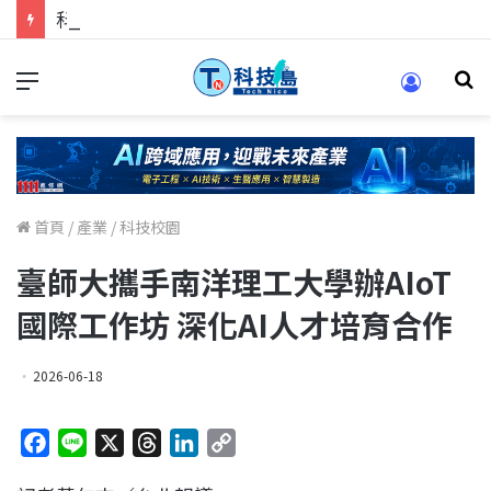
科技人找工作，就到TECH+ 科技專區!
首頁
/
產業
/
科技校園
臺師大攜手南洋理工大學辦AIoT
國際工作坊 深化AI人才培育合作
2026-06-18
F
L
X
T
L
C
a
i
h
i
o