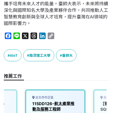
攜手培育未來人才的能量。臺師大表示，未來將持續
深化與國際知名大學及產業夥伴合作，共同推動人工
智慧教育創新與全球人才培育，提升臺灣在AI領域的
國際影響力。
F
L
X
T
L
C
a
i
h
i
o
c
n
r
n
p
e
e
e
k
y
AIoT
南洋理工大學
臺師大
b
a
e
L
o
d
d
i
o
s
I
n
推薦工作
k
n
k
台北市中正區
台南市
業)
115DD126-航太產業推
【醫材
動及服務工程師
SQE