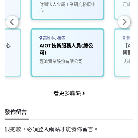
財團法人金屬工業研究發展中
可成科
心
高雄市小港區
新北市
學中心
AIOT技術服務人員(總公
【AI
司)
研發部
經濟實業股份有限公司
艾訊股
看更多職缺
發佈留言
很抱歉，必須
登入
網站才能發佈留言。