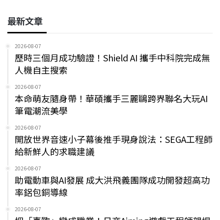
最新文章
2026-08-07
歷時三個月成功驗證！Shield AI 攜手中科院完成無
人機自主搜索
2026-08-07
本命萌友隨身帶！華碩攜手三麗鷗跨界聯名大玩AI
筆電潮流美學
2026-08-07
開放世界音速小子幕後推手現身說法：SEGA工程師
給新鮮人的求職建議
2026-08-07
助電動車與AI發展 成大洪飛義團隊成功開發超高功
率鋁包銅導線
2026-08-07