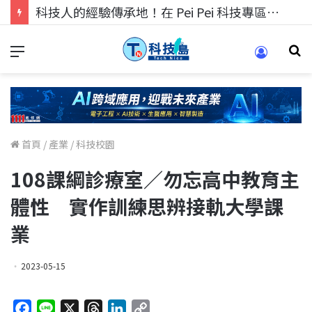
科技人的經驗傳承地！在 Pei Pei 科技專區，與學弟妹交流最硬核的技術
首頁
/
產業
/
科技校園
108課綱診療室／勿忘高中教育主
體性 實作訓練思辨接軌大學課
業
2023-05-15
F
L
X
T
L
C