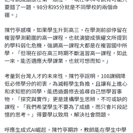
要錯了一題，98分和95分就是不同學校的兩個命
運。」
陳竹亭感嘆，如果學生升到高三，在學測前卻停留在
複習學測範圍的高一課程，也就演變成張耀文所提到
的學科弱化危機，強調高一課程大都是在複習國中所
學，「但現在卻在高三時期不斷溫習高一課程，如此
一來，能否適應大學課業，也就可想而知。」
考量到台灣人才的未來性，陳竹亭說明，108課綱降
低必修學分的初衷，為減輕學生負擔，且讓有上進心
和求知慾的同學，能透過選修去追尋自己想學習事
物，「探究與實作」更是建構學生思辨，不可或缺的
課程，「我們希望學生不要為了成績，而只會片段記
憶的思考。」得要學以致用，解決社會問題。
呼應生成式AI崛起，陳竹亭期許，教師能在學生中學