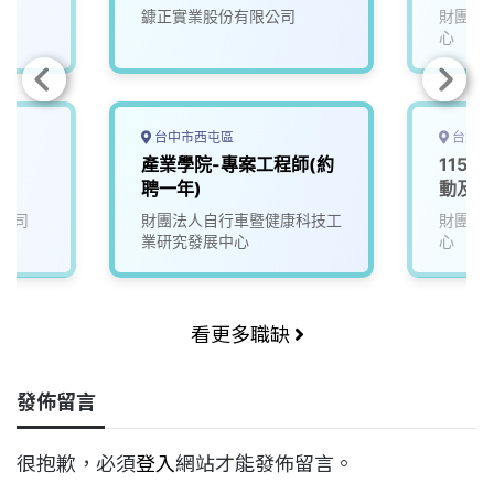
鏮正實業股份有限公司
財團法
心
台中市西屯區
台北市
)
產業學院-專案工程師(約
115D
聘一年)
動及服
公司
財團法人自行車暨健康科技工
財團法
業研究發展中心
心
看更多職缺
發佈留言
很抱歉，必須
登入
網站才能發佈留言。