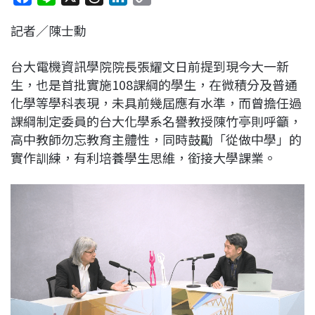
a
i
h
i
o
記者／陳士勳
c
n
r
n
p
e
e
e
k
y
台大電機資訊學院院長張耀文日前提到現今大一新
b
a
e
L
生，也是首批實施108課綱的學生，在微積分及普通
o
d
d
i
化學等學科表現，未具前幾屆應有水準，而曾擔任過
o
s
I
n
課綱制定委員的台大化學系名譽教授陳竹亭則呼籲，
k
n
k
高中教師勿忘教育主體性，同時鼓勵「從做中學」的
實作訓練，有利培養學生思維，銜接大學課業。