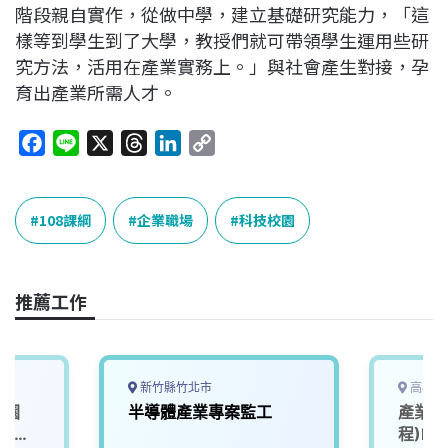
階段親自實作，從做中學，建立基礎研究能力，「這
樣等到學生到了大學，教授們就可帶領學生運用些研
究方法，活用在產業實務上。」與社會產生對接，孕
育出產業所需人才。
F
L
X
T
L
C
a
i
h
i
o
c
n
r
n
p
e
e
e
k
y
108課綱
企業職場
科技校園
b
a
e
L
o
d
d
i
o
s
I
n
推薦工作
k
n
k
新竹縣竹北市
高雄市
桃園
半導體產業專案監工
產業服
動化設
程)F7