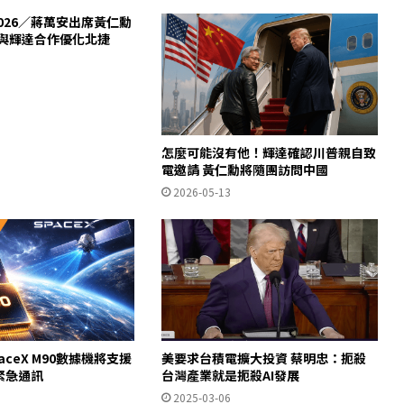
 2026／蔣萬安出席黃仁勳
將與輝達合作優化北捷
怎麼可能沒有他！輝達確認川普親自致
電邀請 黃仁勳將隨團訪問中國
2026-05-13
ceX M90數據機將支援
美要求台積電擴大投資 蔡明忠：扼殺
星緊急通訊
台灣產業就是扼殺AI發展
2025-03-06