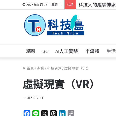
科技人的經驗傳承地
2026年 8 月 04日 星期二
快訊
精選
3C
AI人工智慧
半導體
生活
首頁
/
產業
/
科技名詞
/
虛擬現實（VR）
虛擬現實（VR）
2023-02-23
F
L
X
T
L
C