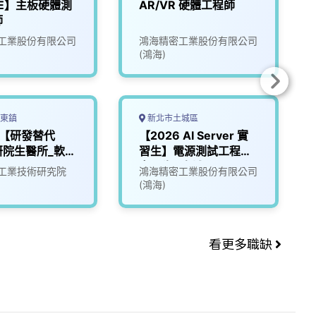
E】主板硬體測
AR/VR 硬體工程師
師
工業股份有限公司
鴻海精密工業股份有限公司
(鴻海)
東鎮
新北市土城區
度【研發替代
【2026 AI Server 實
研院生醫所_軟體
習生】電源測試工程師
M000)
實習生 (土城)
工業技術研究院
鴻海精密工業股份有限公司
(鴻海)
看更多職缺