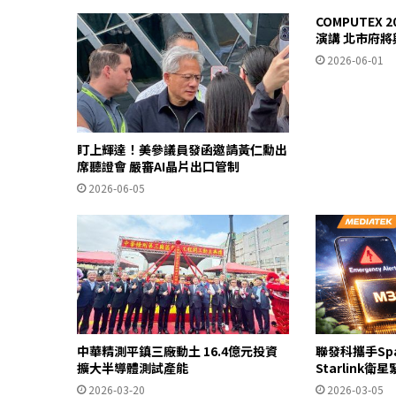
COMPUTEX
演講 北市府
2026-06-01
盯上輝達！美參議員發函邀請黃仁勳出
席聽證會 嚴審AI晶片出口管制
2026-06-05
中華精測平鎮三廠動土 16.4億元投資
聯發科攜手Spa
擴大半導體測試產能
Starlink衛
2026-03-20
2026-03-05