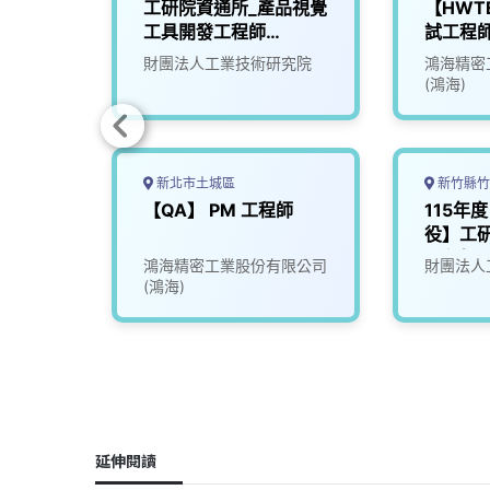
源設計驗
工研院資通所_產品視覺
【HWT
工具開發工程師
試工程
(M202)
股份有限
財團法人工業技術研究院
鴻海精密
(鴻海)
新北市土城區
新竹縣竹
體程式設
【QA】 PM 工程師
115年
表現續
役】工
工程師(
司
鴻海精密工業股份有限公司
財團法人
(鴻海)
延伸閱讀