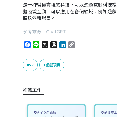
是一種模擬實境的科技，可以透過電腦科技模
擬環境互動。可以應用在各個領域，例如遊戲
體驗各種場景。
參考來源：ChatGPT
F
L
X
T
L
C
a
i
h
i
o
c
n
r
n
p
e
e
e
k
y
VR
虛擬現實
b
a
e
L
o
d
d
i
o
s
I
n
推薦工作
k
n
k
新竹縣竹東鎮
新北市土