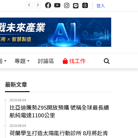
登入
園
專題
討論區
找工作
最新文章
2026-08-04
比亞迪騰勢Z9S開放預購 號稱全球最長續
航純電達1100公里
2026-08-04
荷蘭學生打造太陽能行動診所 8月將赴肯