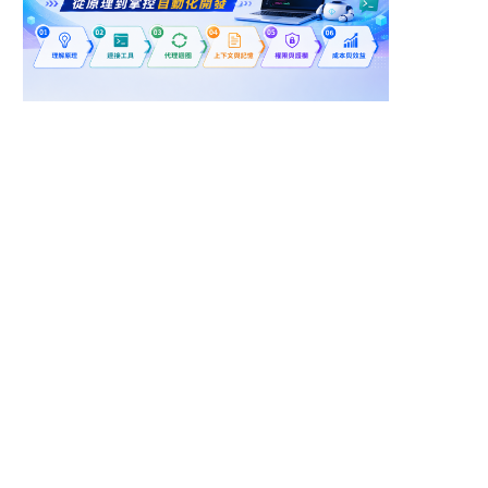
工研院電光系統所
APP開發工程師(新竹)
_Omniverse AI 研發工
程師(J400/台南、高
財團法人工業技術研究院
鴻海精密工業股份有限公司
雄)
(鴻海)
新北市土城區
新北市土城區
AR/VR PD 機構工程師
【HWTE】I-機構設計
工程師
鴻海精密工業股份有限公司
鴻海精密工業股份有限公司
(鴻海)
(鴻海)