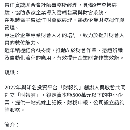
曾任資誠聯合會計師事務所經理，具備9年查帳經
b
a
e
L
驗，協助多家企業導入雲端發票與財會系統。
o
d
d
i
在兆赫電子曾擔任財會處經理，熟悉企業財務運作與
o
s
I
n
管理。
k
n
k
專注於企業專業財會人才的培訓，致力於提升財會人
員的數位能力。
近年積極結合AI技術，推動AI於財會作業、憑證辨識
及自動化流程的應用，有效提升企業財會作業效能。
現職：
2022年與知名投資平台「財報狗」創辦人吳敏哲共同
創立「財報雲」，鎖定資本額500萬元以下的中小企
業，提供一站式線上記帳、財稅申報、公司設立諮詢
等服務。
簡介：