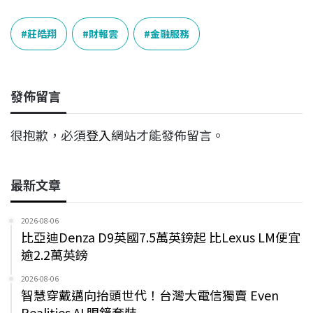
c
n
r
n
p
e
e
e
k
y
莊皓翔
財報雲
金融服務
b
a
e
L
o
d
d
i
o
s
I
n
發佈留言
k
n
k
很抱歉，必須
登入
網站才能發佈留言。
最新文章
2026-08-06
比亞迪Denza D9英國7.5萬英鎊起 比Lexus LM便宜
逾2.2萬英鎊
2026-08-06
智慧穿戴邁向抬頭世代！台灣大電信獨賣 Even
Realities AI 眼鏡套裝