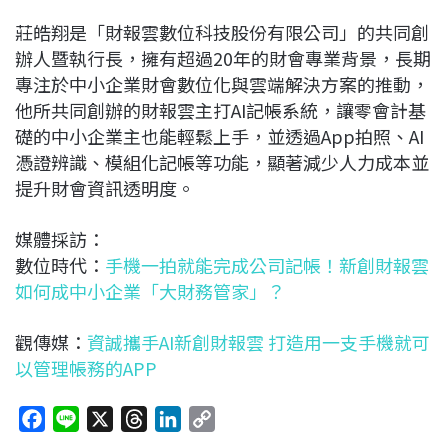
莊皓翔是「財報雲數位科技股份有限公司」的共同創
辦人暨執行長，擁有超過20年的財會專業背景，長期
專注於中小企業財會數位化與雲端解決方案的推動，
他所共同創辦的財報雲主打AI記帳系統，讓零會計基
礎的中小企業主也能輕鬆上手，並透過App拍照、AI
憑證辨識、模組化記帳等功能，顯著減少人力成本並
提升財會資訊透明度。
媒體採訪：
數位時代：
手機一拍就能完成公司記帳！新創財報雲
如何成中小企業「大財務管家」？
觀傳媒：
資誠攜手AI新創財報雲 打造用一支手機就可
以管理帳務的APP
F
L
X
T
L
C
a
i
h
i
o