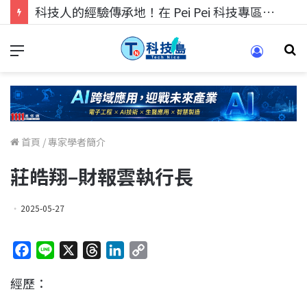
科技人的經驗傳承地！在 Pei Pei 科技專區，與學弟妹交流最硬核的技術
首頁
/
專家學者簡介
莊皓翔–財報雲執行長
2025-05-27
F
L
X
T
L
C
a
i
h
i
o
經歷：
c
n
r
n
p
e
e
e
k
y