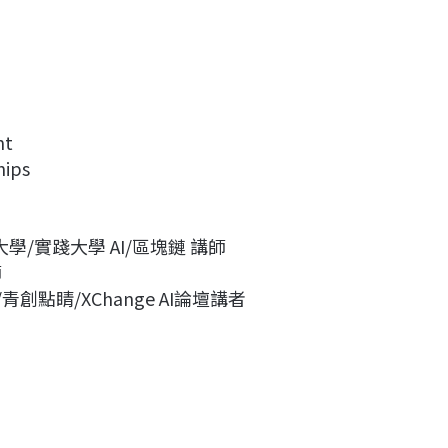
nt
hips
學/實踐大學 AI/區塊鏈 講師
師
3C聯盟 /青創點睛/XChange AI論壇講者