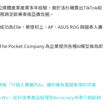
數位媒體產業產業多年經驗，曾於洛杉磯賣出TikTok前
位廣告業務跨足歐美東南亞廣告圈。
Elle、華燈初上、AP、ASUS ROG 與國泰人壽
Pocket Company 為企業提供各種AI模型做為即
行銷推「行銷人專屬的AI」讓你擁有靈感無限的同事
Ian Wu，從科技業產品經理到Accucrazy肖準行銷創辦