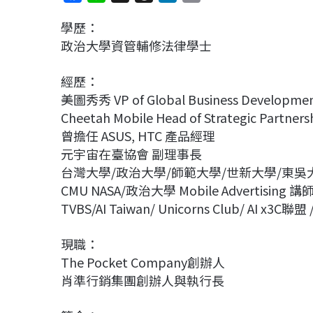
a
i
h
i
o
學歷：
c
n
r
n
p
政治大學資管輔修法律學士
e
e
e
k
y
b
a
e
L
經歷：
o
d
d
i
美圖秀秀 VP of Global Business Developme
o
s
I
n
Cheetah Mobile Head of Strategic Partners
k
n
k
曾擔任 ASUS, HTC 產品經理
元宇宙在臺協會 副理事長
台灣大學/政治大學/師範大學/世新大學/東吳大
CMU NASA/政治大學 Mobile Advertising 講
TVBS/AI Taiwan/ Unicorns Club/ AI x
現職：
The Pocket Company創辦人
肖準行銷集團創辦人與執行長