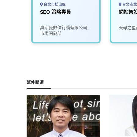
台北市松山區
台北市北
高級顧
SEO 策略專員
網站架
新服務
合會計
奧斯曼數位行銷有限公司_
天母之星
317
市場開發部
延伸閱讀