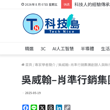
科技人的經驗傳承地
2026年 8 月 07日 星期五
快訊
精選
3C
AI人工智慧
半導體
生活
首頁
/
專家學者簡介
/
吳威翰–肖準行銷集團創辦人與執
吳威翰–肖準行銷集
2025-05-19
F
L
X
T
L
C