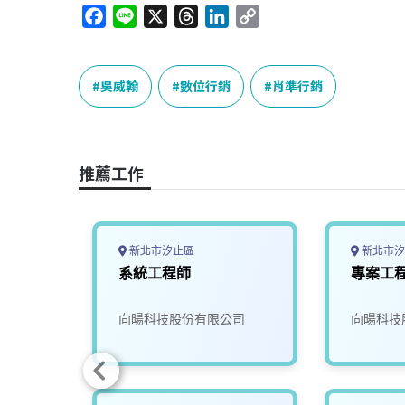
F
L
X
T
L
C
a
i
h
i
o
c
n
r
n
p
e
e
e
k
y
吳威翰
數位行銷
肖準行銷
b
a
e
L
o
d
d
i
o
s
I
n
推薦工作
k
n
k
新北市汐止區
新北市汐
地：高
系統工程師
專案工
司
向暘科技股份有限公司
向暘科技