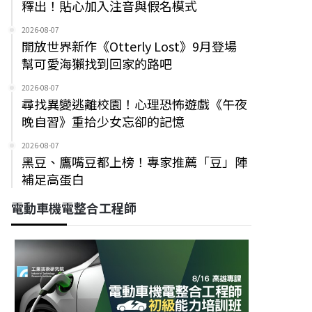
釋出！貼心加入注音與假名模式
2026-08-07
開放世界新作《Otterly Lost》9月登場
幫可愛海獺找到回家的路吧
2026-08-07
尋找異變逃離校園！心理恐怖遊戲《午夜
晚自習》重拾少女忘卻的記憶
2026-08-07
黑豆、鷹嘴豆都上榜！專家推薦「豆」陣
補足高蛋白
電動車機電整合工程師