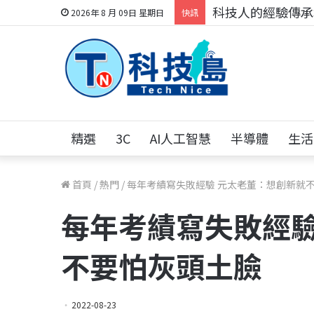
科技人的經驗傳承地
2026年 8 月 09日 星期日
快訊
精選
3C
AI人工智慧
半導體
生活
首頁
/
熱門
/
每年考績寫失敗經驗 元太老董：想創新就
每年考績寫失敗經驗
不要怕灰頭土臉
2022-08-23