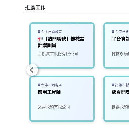
o
s
I
n
推薦工作
k
n
k
台中市霧峰區
台南市永
程師
【熱門職缺】機械設
平台資
計繪圖員
限公司
品凱實業股份有限公司
健群永續
台中市西屯區
高雄市新
工程師
應用工程師
網頁開
司
又豪永續有限公司
健群永續