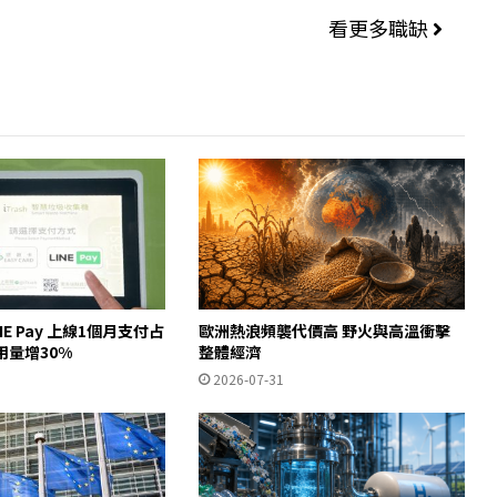
看更多職缺
INE Pay 上線1個月支付占
歐洲熱浪頻襲代價高 野火與高溫衝擊
用量增30%
整體經濟
2026-07-31