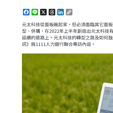
F
L
X
T
L
C
a
i
h
i
o
元太科技從面板廠起家，但必須面臨其它面板
c
n
r
n
p
型、併購，在2022年上半年創造出元太科
e
e
e
k
y
延續的道路上。元太科技的轉型之路及如何鼓
b
a
e
L
訊》與1111人力銀行聯合專訪內容。
o
d
d
i
o
s
I
n
k
n
k