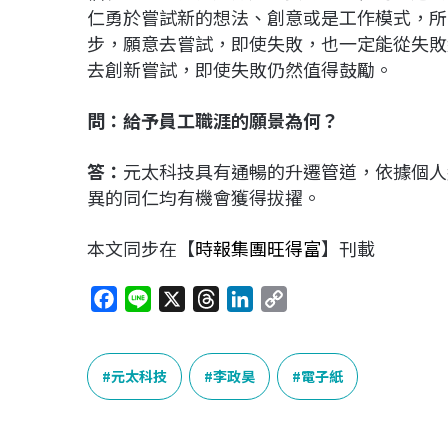
仁勇於嘗試新的想法、創意或是工作模式，所
步，願意去嘗試，即使失敗，也一定能從失敗
去創新嘗試，即使失敗仍然值得鼓勵。
問：給予員工職涯的願景為何？
答：
元太科技具有通暢的升遷管道，依據個人
異的同仁均有機會獲得拔擢。
本文同步在【
時報集團旺得富
】刊載
F
L
X
T
L
C
a
i
h
i
o
c
n
r
n
p
e
e
e
k
y
元太科技
李政昊
電子紙
b
a
e
L
o
d
d
i