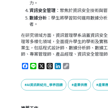
力。
資訊安全管理
：聚焦於資訊安全技術與管
數據分析
：學生將學習如何運用數據分析
者。
在研究領域方面，資訊管理學系涵蓋資訊安全
理等多樣化領域，全面提升學生的學術及實務
業生，包括程式設計師、數據分析師、數據工
師、專案管理師、產品經理、資訊安全管理師
F
L
X
T
L
C
a
i
h
i
o
c
n
r
n
p
e
e
e
k
y
AI資訊新紀元_學界回饋
產業供應
產業
b
a
e
L
o
d
d
i
o
s
I
n
推薦工作