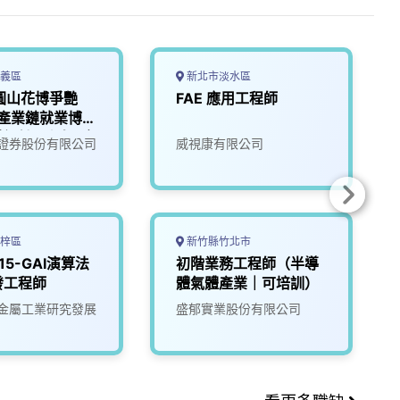
義區
新北市淡水區
5圓山花博爭艷
FAE 應用工程師
I產業鏈就業博覽
體設計工程師(應
證券股份有限公司
威視康有限公司
梓區
新竹縣竹北市
115-GAI演算法
初階業務工程師（半導
發工程師
體氣體產業｜可培訓）
金屬工業研究發展
盛郁實業股份有限公司
看更多職缺