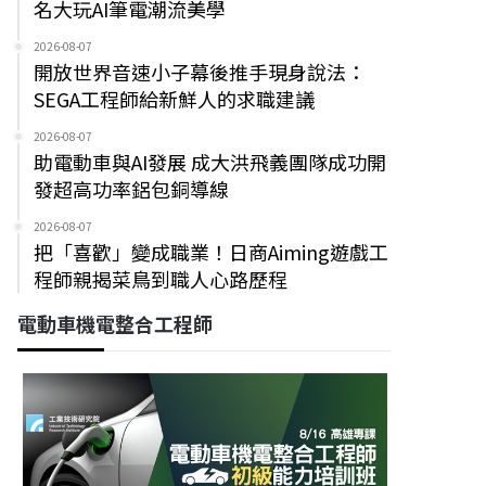
名大玩AI筆電潮流美學
2026-08-07
開放世界音速小子幕後推手現身說法：
SEGA工程師給新鮮人的求職建議
2026-08-07
助電動車與AI發展 成大洪飛義團隊成功開
發超高功率鋁包銅導線
2026-08-07
把「喜歡」變成職業！日商Aiming遊戲工
程師親揭菜鳥到職人心路歷程
電動車機電整合工程師