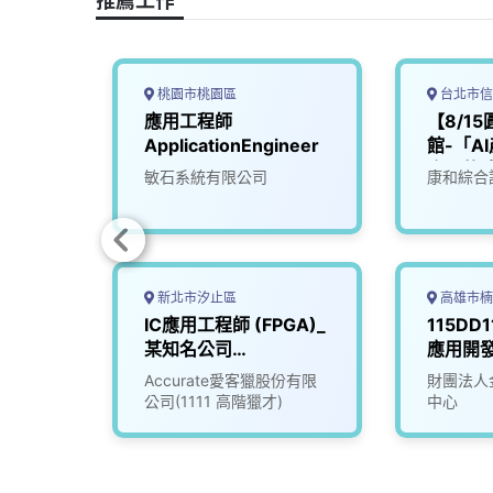
k
n
k
桃園市桃園區
台北市信
機電整
應用工程師
【8/1
雄)
ApplicationEngineer
館-「A
會」軟
限公司
敏石系統有限公司
康和綜合
用科)
新北市汐止區
高雄市楠
軟體工
IC應用工程師 (FPGA)_
115DD
某知名公司
應用開
(3009524)
限公司
Accurate愛客獵股份有限
財團法人
公司(1111 高階獵才)
中心