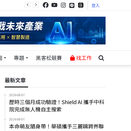
登入
園
專題
黑客松競賽
找工作
最新文章
2026-08-07
歷時三個月成功驗證！Shield AI 攜手中科
院完成無人機自主搜索
2026-08-07
本命萌友隨身帶！華碩攜手三麗鷗跨界聯