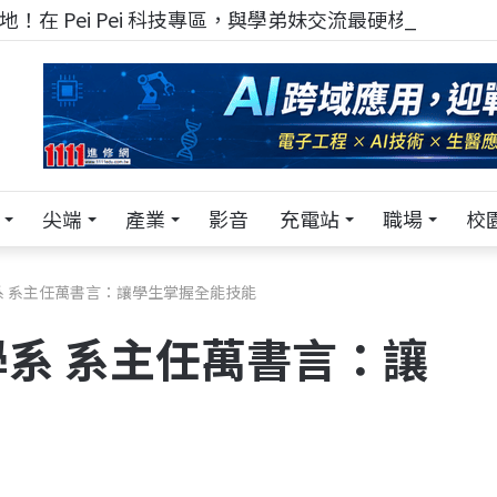
！在 Pei Pei 科技專區，與學弟妹交流最硬核的技術
尖端
產業
影音
充電站
職場
校
 系主任萬書言：讓學生掌握全能技能
系 系主任萬書言：讓