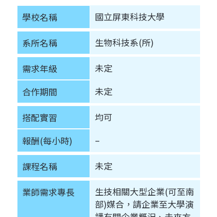
c
n
r
n
p
國立屏東科技大學
e
學校名稱
e
e
k
y
b
a
e
L
o
d
d
生物科技系(所)
i
系所名稱
o
s
I
n
k
n
k
未定
需求年級
未定
合作期間
均可
搭配實習
–
報酬(每小時)
未定
課程名稱
生技相關大型企業(可至南
業師需求專長
部)媒合，請企業至大學演
講有關企業概況、未來方