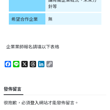
針等
無
希望合作企業
企業業師報名請填以下表格
F
L
X
T
L
C
a
i
h
i
o
c
n
r
n
p
e
e
e
k
y
發佈留言
b
a
e
L
o
d
d
i
很抱歉，必須
登入
網站才能發佈留言。
o
s
I
n
k
n
k