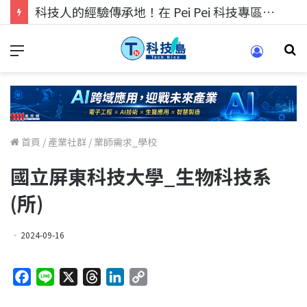
科技人的經驗傳承地！在 Pei Pei 科技專區，與學弟妹交流最硬核的技術
首頁
/
產業社群
/
業師需求_學校
國立屏東科技大學_生物科技系
(所)
2024-09-16
F
L
X
T
L
C
a
i
h
i
o