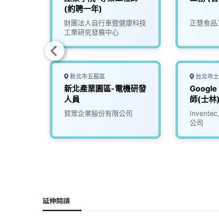
培訓）
(約聘一年)
司
財團法人自行車暨健康科技
正慧食品
工業研究發展中心
新北市五股區
台北市士
太產業推
新北產業園區-電機研發
Googl
人員
師(士林
究發展
賀眾企業股份有限公司
Inven
公司
延伸閱讀