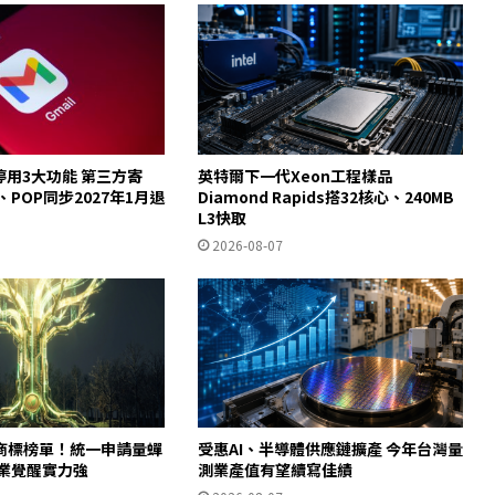
起停用3大功能 第三方寄
英特爾下一代Xeon工程樣品
y、POP同步2027年1月退
Diamond Rapids搭32核心、240MB
L3快取
2026-08-07
商標榜單！統一申請量蟬
受惠AI、半導體供應鏈擴產 今年台灣量
產業覺醒實力強
測業產值有望續寫佳績