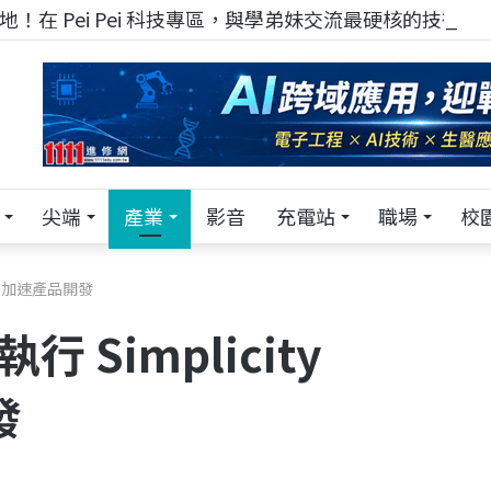
！在 Pei Pei 科技專區，與學弟妹交流最硬核的技術
尖端
產業
影音
充電站
職場
校
int 加速產品開發
行 Simplicity
發