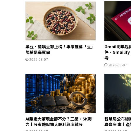
黑豆、鷹嘴豆都上榜！專家推薦「豆」
Gmail明年
陣補足高蛋白
件、Gmailif
場
2026-08-07
2026-08-07
AI賺進大筆現金卻不分？三星、SK海
智慧局公布綠
力士股東施壓擴大股利與庫藏股
聯寶座 本土