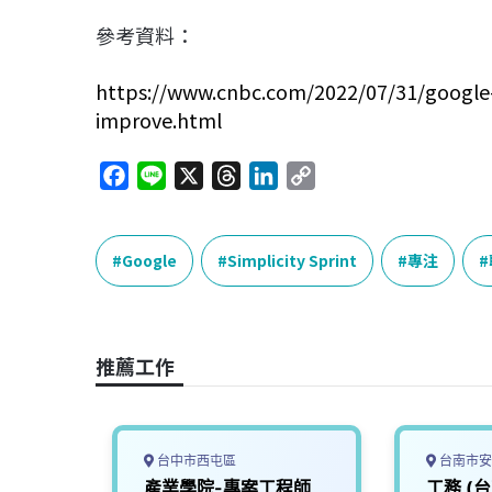
參考資料：
https://www.cnbc.com/2022/07/31/google
improve.html
F
L
X
T
L
C
a
i
h
i
o
c
n
r
n
p
e
e
e
k
y
Google
Simplicity Sprint
專注
b
a
e
L
o
d
d
i
o
s
I
n
推薦工作
k
n
k
台中市西屯區
台南市安
（半導
產業學院-專案工程師
工務 (