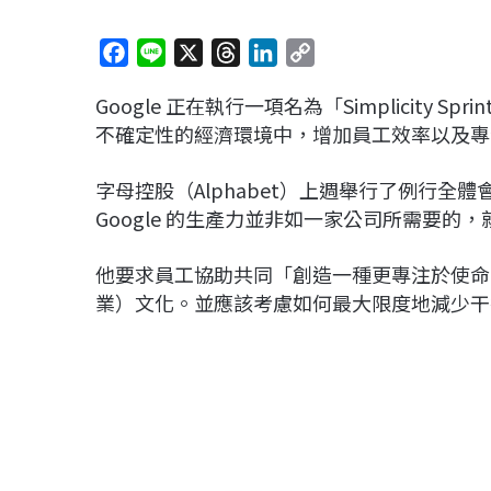
F
L
X
T
L
C
a
i
h
i
o
Google 正在執行一項名為「Simplicit
c
n
r
n
p
不確定性的經濟環境中，增加員工效率以及專
e
e
e
k
y
b
a
e
L
字母控股（Alphabet）上週舉行了例行全體會議，當
o
d
d
i
Google 的生產力並非如一家公司所需要的
o
s
I
n
k
n
k
他要求員工協助共同「創造一種更專注於使命、更
業）文化。並應該考慮如何最大限度地減少干