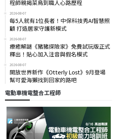
程師親揭菜鳥到職人心路歷程
2026-08-07
每5人就有1位長者！中保科技秀AI智慧照
顧 打造居家守護新模式
2026-08-07
療癒解謎《豬豬探險家》免費試玩版正式
釋出！貼心加入注音與假名模式
2026-08-07
開放世界新作《Otterly Lost》9月登場
幫可愛海獺找到回家的路吧
電動車機電整合工程師