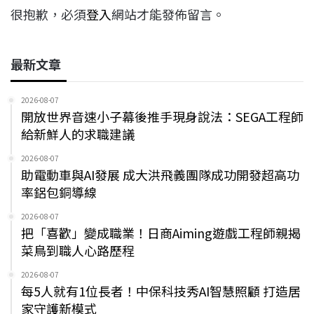
很抱歉，必須
登入
網站才能發佈留言。
最新文章
2026-08-07
開放世界音速小子幕後推手現身說法：SEGA工程師
給新鮮人的求職建議
2026-08-07
助電動車與AI發展 成大洪飛義團隊成功開發超高功
率鋁包銅導線
2026-08-07
把「喜歡」變成職業！日商Aiming遊戲工程師親揭
菜鳥到職人心路歷程
2026-08-07
每5人就有1位長者！中保科技秀AI智慧照顧 打造居
家守護新模式