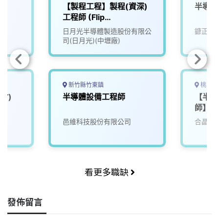
【製程工程】製程(資深)
半導體
工程師 (Flip
Chip/Cowos)
日月光半導體製造股份有限公
鏮正實
司(日月光)(中壢廠)
新竹縣竹東鎮
桃園市
竹)
半導體設備工程師
【半導
師】
邑維科技股份有限公司
合晶科
看更多職缺
發佈留言