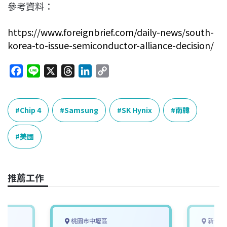
參考資料：
https://www.foreignbrief.com/daily-news/south-
korea-to-issue-semiconductor-alliance-decision/
F
L
X
T
L
C
a
i
h
i
o
c
n
r
n
p
e
e
e
k
y
Chip 4
Samsung
SK Hynix
南韓
b
a
e
L
o
d
d
i
美國
o
s
I
n
k
n
k
推薦工作
桃園市中壢區
新竹縣