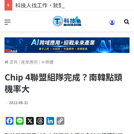
科技人找工作，就到TECH+ 科技專區!
首頁
/
產業應用
/
半導體
Chip 4聯盟組隊完成？南韓點頭
機率大
2022-08-31
F
L
X
T
L
C
a
i
h
i
o