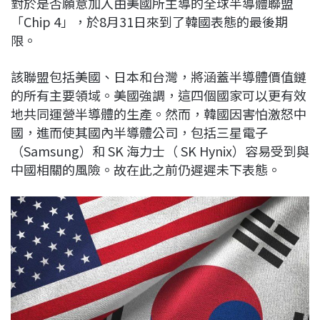
對於是否願意加入由美國所主導的全球半導體聯盟
c
n
r
n
p
「Chip 4」，於8月31日來到了韓國表態的最後期
e
e
e
k
y
限。
b
a
e
L
o
d
d
i
該聯盟包括美國、日本和台灣，將涵蓋半導體價值鏈
o
s
I
n
的所有主要領域。美國強調，這四個國家可以更有效
k
n
k
地共同運營半導體的生產。然而，韓國因害怕激怒中
國，進而使其國內半導體公司，包括三星電子
（Samsung）和 SK 海力士（ SK Hynix）容易受到與
中國相關的風險。故在此之前仍遲遲未下表態。