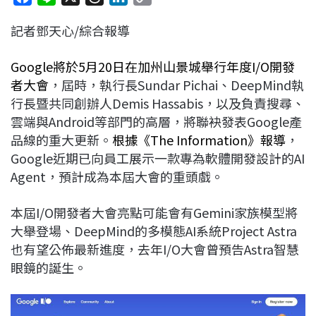
a
i
h
i
o
記者鄧天心/綜合報導
c
n
r
n
p
e
e
e
k
y
Google將於5月20日在加州山景城舉行年度I/O開發
b
a
e
L
者大會
，屆時，執行長Sundar Pichai、DeepMind執
o
d
d
i
行長暨共同創辦人Demis Hassabis，以及負責搜尋、
o
s
I
n
雲端與Android等部門的高層，將聯袂發表Google產
k
n
k
品線的重大更新。
根據《The Information》報導
，
Google近期已向員工展示一款專為軟體開發設計的AI
Agent，預計成為本屆大會的重頭戲。
本屆I/O開發者大會亮點可能會有Gemini家族模型將
大舉登場、DeepMind的多模態AI系統Project Astra
也有望公佈最新進度，去年I/O大會曾預告Astra智慧
眼鏡的誕生。