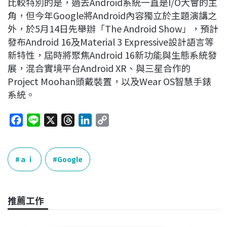
比較特別的是，過去Android系統一直是I/O大會的主
角，但今年Google將Android內容獨立於主題演講之
外，於5月14日先舉辦「The Android Show」，預計
發布Android 16及Material 3 Expressive設計語言等
新特性，屆時將聚焦Android 16新功能與生態系統發
展，混合實境平台Android XR、與三星合作的
Project Moohan頭戴裝置，以及Wear OS智慧手錶
系統。
F
L
X
T
L
C
a
i
h
i
o
c
n
r
n
p
e
e
e
k
y
ａｉ
Google
b
a
e
L
o
d
d
i
o
s
I
n
推薦工作
k
n
k