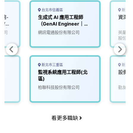
台北市信義區
新北市
艷館-
生成式 AI 應用工程師
資深設
覽會」
（GenAI Engineer｜
用科)
LLM／Agent／RAG）
公司
網訊電通股份有限公司
英屬維
股份有
新北市三重區
新北市
監視系統應用工程師(北
設備應
區)
柏聯科技股份有限公司
勤友企
看更多職缺