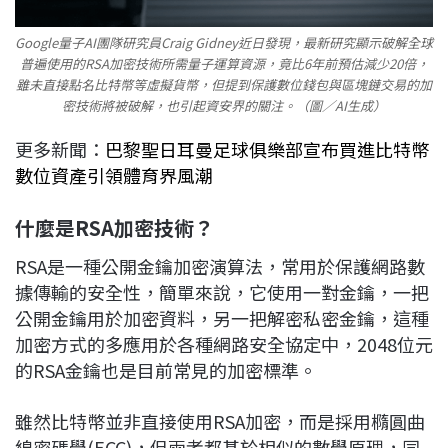
Google量子AI團隊研究員Craig Gidney近日發現，最新研究顯示破解全球
普遍使用的RSA加密技術所需量子運算資源，竟比6年前預估減少20倍，
雖未直接點名比特幣等虛擬貨幣，但提到保護數位錢包與區塊鏈交易的加
密技術將被破解，也引起資安界的關注。（圖／AI生成）
更多新聞：
巴黎聖日耳曼足球俱樂部宣布買進比特幣
數位資產引領體育界風潮
什麼是RSA加密技術？
RSA是一種公開金鑰加密演算法，常用於保護網路數
據傳輸的安全性，簡單來說，它使用一對金鑰，一把
公開金鑰用於加密資料，另一把解密私密金鑰，這種
加密方式的多應用於各種網路安全協定中，2048位元
的RSA金鑰也是目前常見的加密標準。
雖然比特幣並非直接使用RSA加密，而是採用橢圓曲
線密碼學(ECC)，但兩者都基於相似的數學原理，同