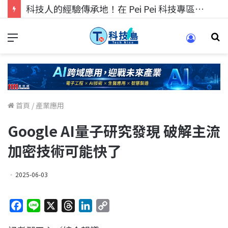
科技人的經驗傳承地！在 Pei Pei 科技專區，與學弟妹交流最硬核的技術
首頁
/
產業應用
Google AI量子研究發現 破解主流
加密技術可能快了
2025-06-03
F
L
X
T
L
C
a
i
h
i
o