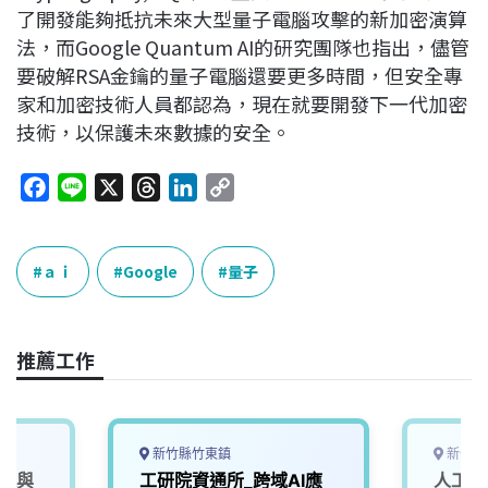
了開發能夠抵抗未來大型量子電腦攻擊的新加密演算
法，而Google Quantum AI的研究團隊也指出，儘管
要破解RSA金鑰的量子電腦還要更多時間，但安全專
家和加密技術人員都認為，現在就要開發下一代加密
技術，以保護未來數據的安全。
F
L
X
T
L
C
a
i
h
i
o
c
n
r
n
p
e
e
e
k
y
ａｉ
Google
量子
b
a
e
L
o
d
d
i
o
s
I
n
推薦工作
k
n
k
新竹縣竹東鎮
新竹市
傳送與
工研院資通所_跨域AI應
人工智