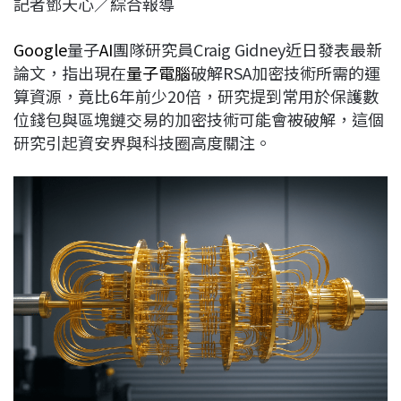
記者鄧天心／綜合報導
c
n
r
n
p
e
e
e
k
y
Google
量子
AI
團隊研究員Craig Gidney近日發表最新
b
a
e
L
論文，指出現在
量子電腦
破解RSA加密技術所需的運
o
d
d
i
算資源，竟比6年前少20倍，研究提到常用於保護數
o
s
I
n
位錢包與區塊鏈交易的加密技術可能會被破解，這個
k
n
k
研究引起資安界與科技圈高度關注。