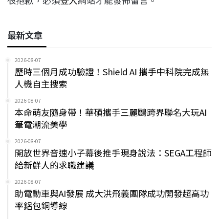
很抱歉，必須
登入
網站才能發佈留言。
最新文章
2026-08-07
歷時三個月成功驗證！Shield AI 攜手中科院完成無
人機自主搜索
2026-08-07
本命萌友隨身帶！華碩攜手三麗鷗跨界聯名大玩AI
筆電潮流美學
2026-08-07
開放世界音速小子幕後推手現身說法：SEGA工程師
給新鮮人的求職建議
2026-08-07
助電動車與AI發展 成大洪飛義團隊成功開發超高功
率鋁包銅導線