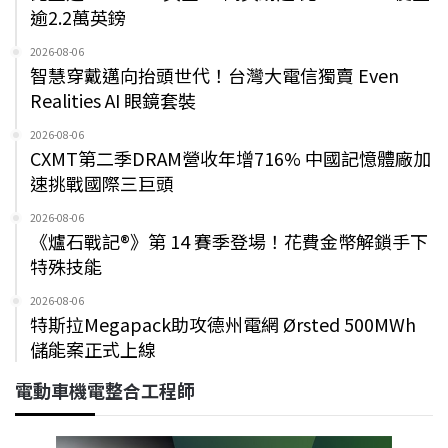
逾2.2萬英鎊
2026-08-06
智慧穿戴邁向抬頭世代！台灣大電信獨賣 Even
Realities AI 眼鏡套裝
2026-08-06
CXMT第二季DRAM營收年增716% 中國記憶體廠加
速挑戰國際三巨頭
2026-08-06
《爐石戰記®》第 14 賽季登場！花費金幣解鎖手下
特殊技能
2026-08-06
特斯拉Megapack助攻德州電網 Ørsted 500MWh
儲能案正式上線
電動車機電整合工程師