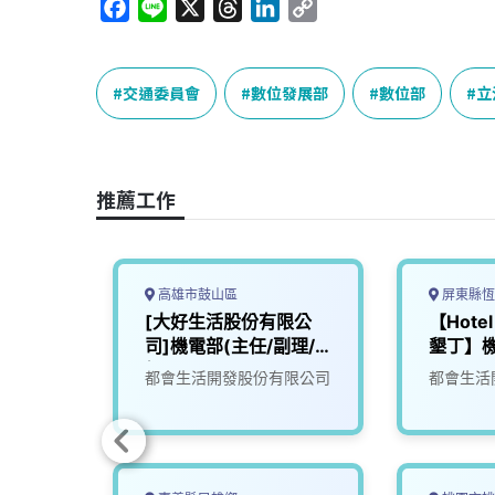
F
L
X
T
L
C
a
i
h
i
o
c
n
r
n
p
e
e
e
k
y
交通委員會
數位發展部
數位部
立
b
a
e
L
o
d
d
i
o
s
I
n
推薦工作
k
n
k
高雄市鼓山區
屏東縣恆
[大好生活股份有限公
【Hotel 
司]機電部(主任/副理/
墾丁】
經理)
司
都會生活開發股份有限公司
都會生活