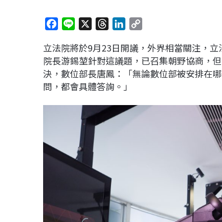
F
L
X
T
L
C
a
i
h
i
o
立法院將於9月23日開議，外界相當關注，
c
n
r
n
p
院長游錫堃針對這議題，已召集朝野協商，但
e
e
e
k
y
決，數位部長唐鳳：「無論數位部被安排在哪
b
a
e
L
問，都會具體答詢。」
o
d
d
i
o
s
I
n
k
n
k