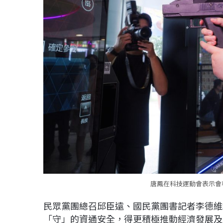
唐鳳在科技運動會表示會
民眾黨團總召邱臣遠、國民黨團書記者李德維
「守」的資通安全，得更積極推動經濟發展及