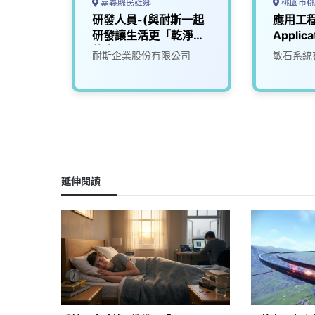
嘉義縣民雄鄉
桃園市桃
機電整
研發人員-(與耐斯一起
應用工
雄)
研發讓生活更「乾淨」
Applica
的未來)2
限公司
耐斯企業股份有限公司
敏石系統
延伸閱讀