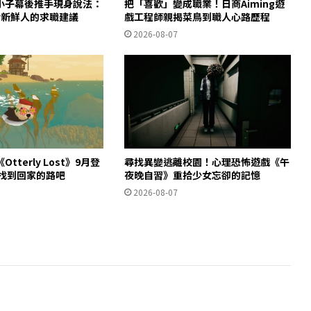
小子幕後推手現身說法：
把「喜歡」變成職業！日商Aiming遊
給新鮮人的求職建議
戲工程師親揭菜鳥到職人心路歷程
2026-08-07
tterly Lost》9月登
尋找異變逃離校園！心理恐怖遊戲《午
獺找到回家的路吧
夜晚自習》重拾少女忘卻的記憶
2026-08-07