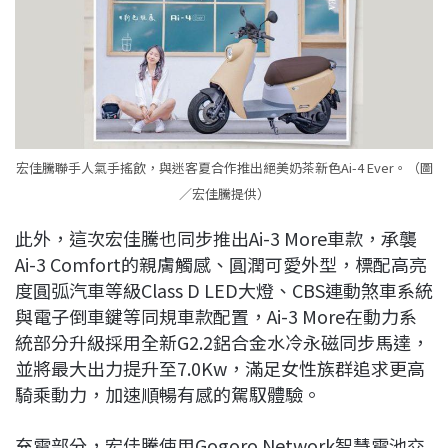
宏佳騰聯手人氣手搖飲，與迷客夏合作推出絕美奶茶新色Ai-4 Ever。（圖
／宏佳騰提供）
此外，這次宏佳騰也同步推出Ai-3 More車款，承襲
Ai-3 Comfort的親膚觸感、圓潤可愛外型，標配高亮
度圓弧汽車等級Class D LED大燈、CBS連動煞車系統
與電子倒車鍵等同規車款配置，Ai-3 More在動力系
統部分升級採用全新G2.2鋁合金水冷永磁同步馬達，
並將最大出力提升至7.0Kw，滿足女性族群追求更高
騎乘動力，加速順暢有感的駕馭體驗。
充電部分，宏佳騰使用Gogoro Network智慧電池交