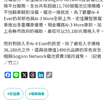
換平台服務，全台共有超過11,700個電池交換機櫃，
不怕騎車騎到沒電，電池一換就走。為了歡慶Ai-4
Ever奶茶新色與Ai-3 More全新上市，宏佳騰智慧電
車推出多重購車優惠，現金購買Ai-3 More車款，加
上各縣市政府的補助，最低可以55,180元價格入手。
而針對欲入手Ai-4 Ever的民眾，除了最低入手價格
36,180元之外，還再送價值1490元品牌奶茶色安全
帽與Gogoro Network電池資費3個月減免。（記者
／竹二）
F
L
X
T
L
C
a
i
h
i
o
c
n
r
n
p
e
e
e
k
y
宏佳騰
電動機車
b
a
e
L
o
d
d
i