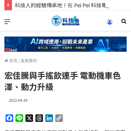
科技人的經驗傳承地！在 Pei Pei 科技專區，與學弟妹交流最硬核的技術
首頁
/
產業應用
宏佳騰與手搖飲連手 電動機車色
澤、動力升級
2022-09-29
F
L
X
T
L
C
a
i
h
i
o