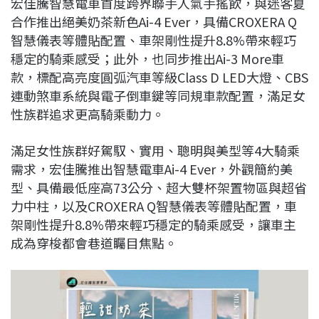
宏佳騰智慧電車首度跨界聯手人氣手搖飲，與迷客夏
c
n
r
n
p
合作推出絕美奶茶新色Ai-4 Ever，具備CROXERA Q
e
e
e
k
y
智慧儀表等體貼配置、車架剛性提升8.8%帶來輕巧
b
a
e
L
穩定的騎乘感受；此外，也同步推出Ai-3 More車
o
d
d
i
款，標配高亮度圓弧汽車等級Class D LED大燈、CBS
o
s
I
n
連動煞車系統與電子倒車鍵等同規車款配置，滿足女
k
n
k
性族群追求更高騎乘動力。
滿足女性族群好駕馭、實用、聰明與美型等4大騎乘
需求，宏佳騰推出智慧電車Ai-4 Ever，外觀簡約美
型、具備最低座高73公分、超大雙杯架置物區與超省
力中柱，以及CROXERA Q智慧儀表等體貼配置，車
架剛性提升8.8%帶來輕巧穩定的騎乘感受，讓車主
成為穿梭都會巷道矚目焦點。