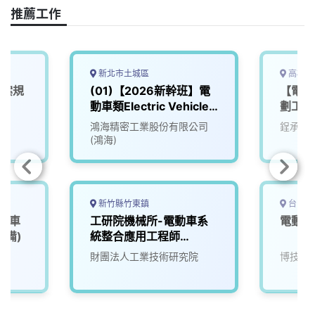
o
s
I
n
推薦工作
k
n
k
新北市土城區
高雄市
專案規
(01)【2026新幹班】電
【電動
動車類Electric Vehicle
劃工程
(EV)
鴻海精密工業股份有限公司
鋥承股
(鴻海)
新竹縣竹東鎮
台中市
、機車
工研院機械所-電動車系
電動車
設備)
統整合應用工程師
(D400)
財團法人工業技術研究院
博技科