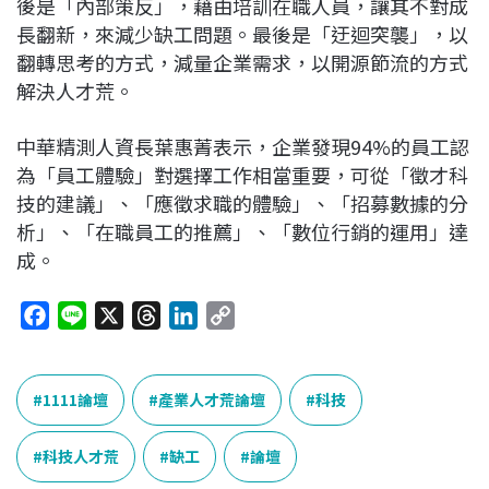
後是「內部策反」，藉由培訓在職人員，讓其不對成
長翻新，來減少缺工問題。最後是「迂迴突襲」，以
翻轉思考的方式，減量企業需求，以開源節流的方式
解決人才荒。
中華精測人資長葉惠菁表示，企業發現94%的員工認
為「員工體驗」對選擇工作相當重要，可從「徵才科
技的建議」、「應徵求職的體驗」、「招募數據的分
析」、「在職員工的推薦」、「數位行銷的運用」達
成。
F
L
X
T
L
C
a
i
h
i
o
c
n
r
n
p
e
e
e
k
y
1111論壇
產業人才荒論壇
科技
b
a
e
L
o
d
d
i
科技人才荒
缺工
論壇
o
s
I
n