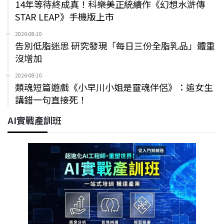
14年等待終成真！科樂美正統續作《幻想水滸傳
STAR LEAP》手機版上市
2026-08-10
告別低脂迷思 研究發現「每日三份全脂乳品」體重
沒增加
2026-08-10
類魂短篇遊戲《小早川小姐是靈魂伴侶》：追女生
講錯一句直接死！
AI實戰產訓班