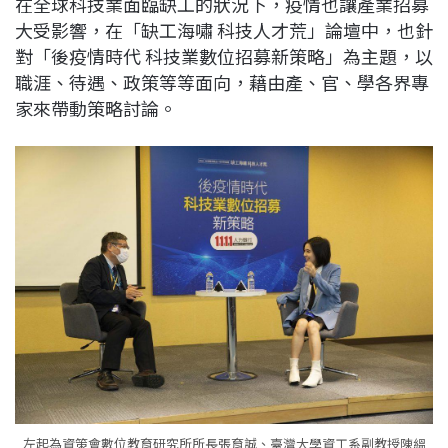
在全球科技業面臨缺工的狀況下，疫情也讓產業招募
c
n
r
n
p
大受影響，在「缺工海嘯 科技人才荒」論壇中，也針
e
e
e
k
y
對「後疫情時代 科技業數位招募新策略」為主題，以
b
a
e
L
職涯、待遇、政策等等面向，藉由產、官、學各界專
o
d
d
i
家來帶動策略討論。
o
s
I
n
k
n
k
左起為資策會數位教育研究所所長張育誠、臺灣大學資工系副教授陳縕