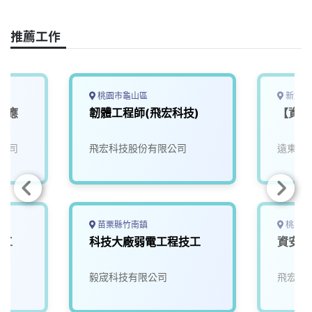
k
n
k
推薦工作
桃園市龜山區
新北市
業應
韌體工程師(飛宏科技)
【資訊
師
公司
飛宏科技股份有限公司
遠東國
苗栗縣竹南鎮
桃園市
技工
科技大廠弱電工程技工
資安工
毅宬科技有限公司
飛宏科