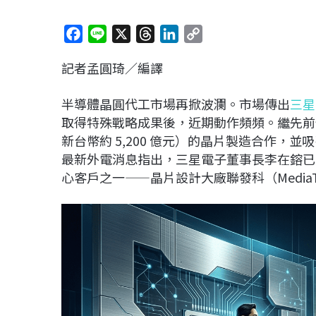
F
L
X
T
L
C
a
i
h
i
o
記者孟圓琦／編譯
c
n
r
n
p
e
e
e
k
y
半導體晶圓代工市場再掀波瀾。市場傳出
三星
b
a
e
L
取得特殊戰略成果後，近期動作頻頻。繼先前傳出
o
d
d
i
新台幣約 5,200 億元）的晶片製造合作，並
o
s
I
n
最新外電消息指出，三星電子董事長李在鎔已
k
n
k
心客戶之一——晶片設計大廠聯發科（MediaT