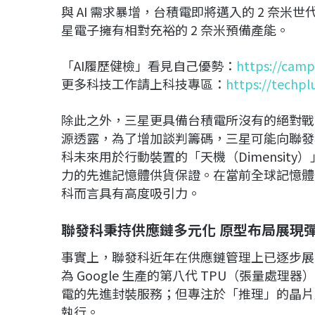
與 AI 需求暴增，台積電即將邁入的 2 奈
星電子擁有相對充裕的 2 奈米預備產能。
「AI履歷健檢」看見自己優勢：
https://camp
更多科技工作請上科技專區：
https://techpl
除此之外，三星更具備台積電所沒有的絕對戰
源透露，為了增加談判籌碼，三星可能向聯發
科未來用於行動裝置的「天機（Dimensit
力的先進記憶體供貨保證。在當前全球記憶體
科而言具有高度吸引力。
聯發科秉持供應鏈多元化 原型布局展現
事實上，聯發科近年在供應鏈管理上已逐步展
為 Google 生產的第八代 TPU（張量
電的先進封裝服務；但專注於「推理」的晶片版
執行。