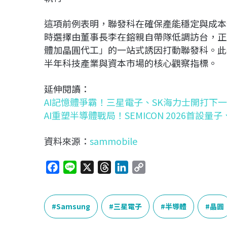
這項前例表明，聯發科在確保產能穩定與成本
時選擇由董事長李在鎔親自帶隊低調訪台，正
體加晶圓代工」的一站式誘因打動聯發科。此
半年科技產業與資本市場的核心觀察指標。
延伸閱讀：
AI記憶體爭霸！三星電子、SK海力士開打下一
AI重塑半導體戰局！SEMICON 2026首設
資料來源：
sammobile
F
L
X
T
L
C
a
i
h
i
o
c
n
r
n
p
e
e
e
k
y
Samsung
三星電子
半導體
晶圓
b
a
e
L