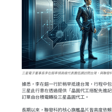
三星電子董事長李在鎔率領高級代表團低調訪問台灣，與聯發科
據悉，李在鎔一行於稍早抵達台灣，行程中包
三星此行意在透過提供「晶圓代工搭配先進記
訂單由台積電轉投三星晶圓代工。
長期以來，聯發科的核心旗艦晶片皆高度依賴