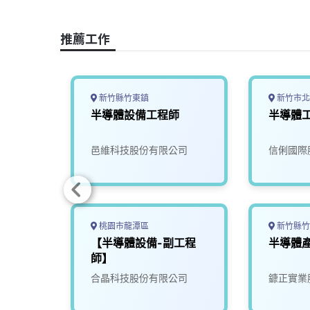
o
d
d
i
o
s
I
n
推薦工作
k
n
k
新竹縣竹東鎮
新竹市北
中)
半導體設備工程師
半導體工
邑維科技股份有限公司
信俐國際
桃園市龍潭區
新竹縣竹
電施工
【半導體設備-副工程
半導體
建設公
師】
份有限
合晶科技股份有限公司
鏮正實業