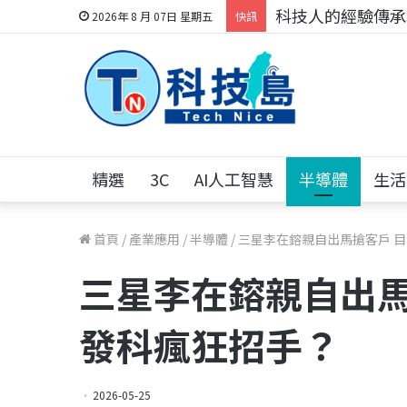
科技人的經驗傳承地
2026年 8 月 07日 星期五
快訊
精選
3C
AI人工智慧
半導體
生活
首頁
/
產業應用
/
半導體
/
三星李在鎔親自出馬搶客戶 
三星李在鎔親自出馬
發科瘋狂招手？
2026-05-25