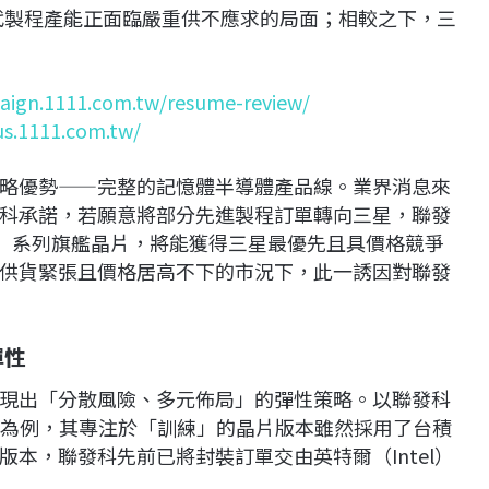
米世代製程產能正面臨嚴重供不應求的局面；相較之下，三
aign.1111.com.tw/resume-review/
us.1111.com.tw/
略優勢——完整的記憶體半導體產品線。業界消息來
科承諾，若願意將部分先進製程訂單轉向三星，聯發
y）」系列旗艦晶片，將能獲得三星最優先且具價格競爭
供貨緊張且價格居高不下的市況下，此一誘因對聯發
彈性
現出「分散風險、多元佈局」的彈性策略。以聯發科
處理器）為例，其專注於「訓練」的晶片版本雖然採用了台積
本，聯發科先前已將封裝訂單交由英特爾（Intel）