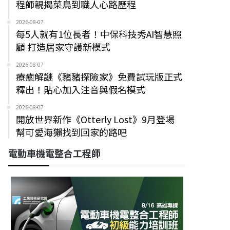
程師親揭菜鳥到職人心路歷程
2026-08-07
每5人就有1位長者！中保科技秀AI智慧照
顧 打造居家守護新模式
2026-08-07
療癒解謎《豬豬探險家》免費試玩版正式
釋出！貼心加入注音與假名模式
2026-08-07
開放世界新作《Otterly Lost》9月登場
幫可愛海獺找到回家的路吧
電動車機電整合工程師