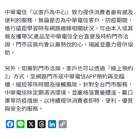
中華電信「以客戶為中心」致力提供消費者最有感及
便利的服務，無論是否為中華電信客戶，防疫期間，
進行遠距學習時有網路連線相關狀況，可由本人或其
親友攜帶3C產品至中華電信全台直營及特約門市洽
詢，門市店員均會以最熱忱的心，竭誠並盡力提供協
助。
另外，如需到門市洽詢，客戶也可以透過「線上預約
2」方式，至網路門市或中華電信APP預約再至臨
櫃，縮短等待時間及接觸風險。針對全台門市服務，
中華電信除定期清消環境，並嚴格落實量體溫、戴口
罩等防疫措施，以持續提供消費者即時、便利、優質
與安全的服務。
F
L
X
T
L
C
a
i
h
i
o