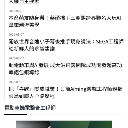
人機自主搜索
2026-08-07
本命萌友隨身帶！華碩攜手三麗鷗跨界聯名大玩AI
筆電潮流美學
2026-08-07
開放世界音速小子幕後推手現身說法：SEGA工程師
給新鮮人的求職建議
2026-08-07
助電動車與AI發展 成大洪飛義團隊成功開發超高功
率鋁包銅導線
2026-08-07
把「喜歡」變成職業！日商Aiming遊戲工程師親揭
菜鳥到職人心路歷程
電動車機電整合工程師