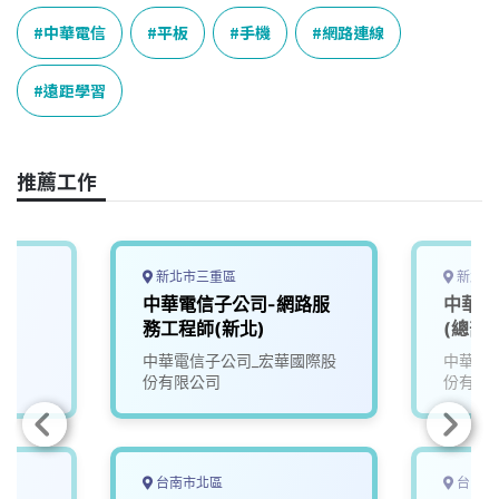
c
n
r
n
p
e
e
e
k
y
中華電信
平板
手機
網路連線
b
a
e
L
o
d
d
i
遠距學習
o
s
I
n
k
n
k
推薦工作
新北市三重區
新北市
中華電信子公司-網路服
中華電
務工程師(新北)
(總部
中華電信子公司_宏華國際股
中華電
份有限公司
份有限
台南市北區
台中市