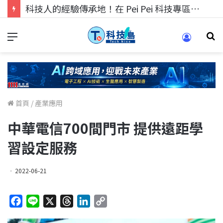
科技人的經驗傳承地！在 Pei Pei 科技專區，與學弟妹交流最硬核的技術
首頁
/
產業應用
中華電信700間門市 提供遠距學
習設定服務
2022-06-21
F
L
X
T
L
C
a
i
h
i
o