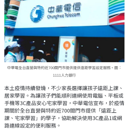
c
n
r
n
p
e
e
e
k
y
b
a
e
L
o
d
d
i
o
s
I
n
k
n
k
中華電全台直營與特約近700間門市提供提供遠距學習設定服務。圖：
1111人力銀行
本土疫情持續發燒，不少家長選擇讓孩子遠距上課、
居家學習。為讓孩子們能順利連網使用電腦、平板或
手機等3C產品安心宅家學習，中華電信宣布，於疫情
期間於全台直營與特約近700間門市提供「遠距上
課、宅家學習」的學子，協助解決使用3C產品1或網
路連線設定的便利服務。