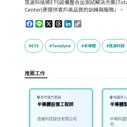
筑波科技將ETS設備整合出測試解決方案(Total S
Center)更提供客戶高品質的訓練與服務」。
F
L
X
T
L
C
a
i
h
i
o
c
n
r
n
p
e
e
e
k
y
ETS
Teradyne
半導體
筑波科技
b
a
e
L
o
d
d
i
o
s
I
n
推薦工作
k
n
k
新竹縣竹東鎮
桃園市八
師
半導體設備工程師
半導體
司
邑維科技股份有限公司
中華科盛
司