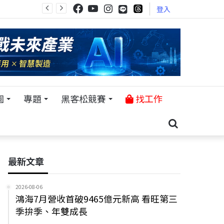
登入
園
專題
黑客松競賽
找工作
最新文章
2026-08-06
鴻海7月營收首破9465億元新高 看旺第三
季拚季、年雙成長