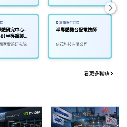
區
高雄市仁武區
導體研究中心-
半導體機台配電技師
058)半導體製程
_微影光罩組
國家實驗研究院
信茂科技有限公司
看更多職缺