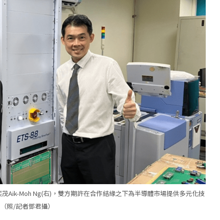
奕茂Aik-Moh Ng(右)，雙方期許在合作結緣之下為半導體市場提供多元化技
（照/記者鄧君攝）