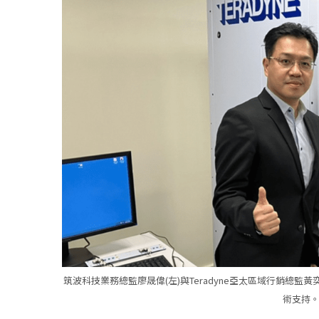
筑波科技業務總監廖晟偉(左)與Teradyne亞太區域行銷總監黃
術支持。