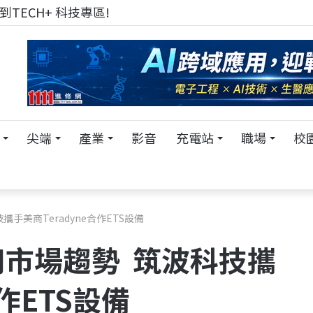
來 Pei Pei 科技專區，用專業洞察引領學弟妹成長
尖端
產業
影音
充電站
職場
校
手美商Teradyne合作ETS設備
市場趨勢 筑波科技攜
合作ETS設備