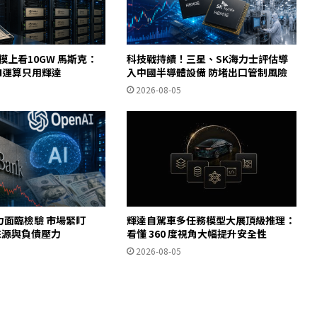
規模上看10GW 馬斯克：
科技戰持續！三星、SK海力士評估導
AI運算只用輝達
入中國半導體設備 防堵出口管制風險
2026-08-05
力面臨檢驗 市場緊盯
輝達自駕車多任務模型大展頂級推理：
金來源與負債壓力
看懂 360 度視角大幅提升安全性
2026-08-05