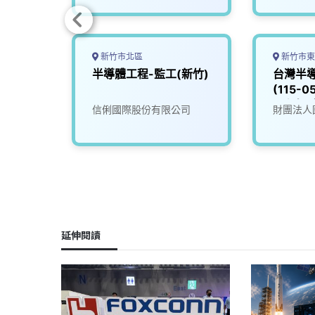
新竹市北區
新竹市東
師
半導體工程-監工(新竹)
台灣半
(115-
工程師
司
信俐國際股份有限公司
財團法人
延伸閱讀