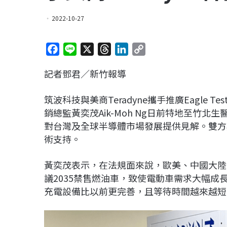
2022-10-27
F
L
X
T
L
C
a
i
h
i
o
記者鄧君／新竹報導
c
n
r
n
p
e
e
e
k
y
筑波科技與美商Teradyne攜手推廣Eagle Tes
b
a
e
L
銷總監黃奕茂Aik-Moh Ng日前特地至竹
o
d
d
i
對台灣及全球半導體市場發展提供見解。雙方
o
s
I
n
術支持。
k
n
k
黃奕茂表示，在法規面來說，歐美、中國大陸
議2035禁售燃油車，致使電動車需求大幅
充電設備比以前更完善，且等待時間越來越短，並