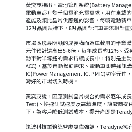
黃奕茂指出，電池管理系統(Battery Manage
電動車都有幾千個電池充電需求，用在車載的
產能及類比晶片供應鏈的影響，每輛電動新車可增加4
12吋晶圓製造下，8吋晶圓對汽車需求相對
市場區塊最明顯的成長構面為車載用的半導體
元件預計遠高出5-6倍，每年成長約12%。
動車對半導體的需求持續成長中，特別是主動式車距調節巡
ACC)，基於自動駕駛需求、電動車即時通訊
IC(Power Management IC, PMI
灣好的市場切入時機。
黃奕茂說，因應測試晶片機台的需求逐年成長，「T
Test)、快速測試速度及高精準度，讓廠商
下，為客戶降低測試成本、提升產即是Terad
筑波科技業務總監廖晟偉強調，Teradyne