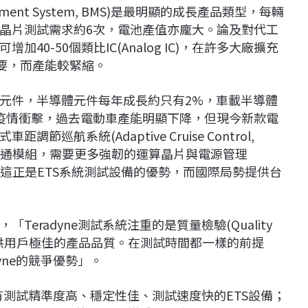
ment System, BMS)是最明顯的成長產品類型，每輛
晶片測試需求約6次，電池產值亦龐大。論及對代工
0-50個類比IC(Analog IC)，在許多大廠擴充
重要，而產能較緊縮。
元件，半導體元件每年成長約只有2%，車載半導體
受疫情衝擊，過去電動車產能明顯下降，但現今新款電
航系統(Adaptive Cruise Control,
溝通模組，需要更多強韌的運算晶片與電源管理
C)功率元件，這正是ETS系統測試設備的優勢，而國際局勢提供台
eradyne測試系統注重的是質量檢驗(Quality
提供用戶極佳的產品品質。在測試時間都一樣的前提
yne的競爭優勢」。
擁有測試精準度高、穩定性佳、測試速度快的ETS設備；