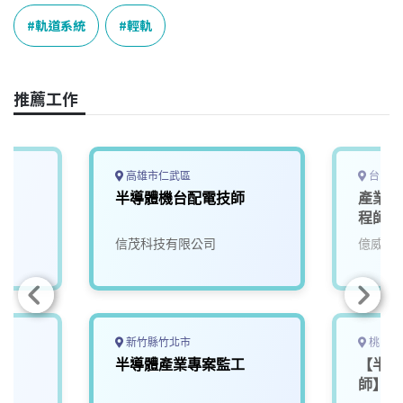
o
s
I
n
k
n
k
軌道系統
輕軌
推薦工作
高雄市仁武區
台中市
半導體機台配電技師
產業應
程師
信茂科技有限公司
億威電
新竹縣竹北市
桃園市
師
半導體產業專案監工
【半導
師】