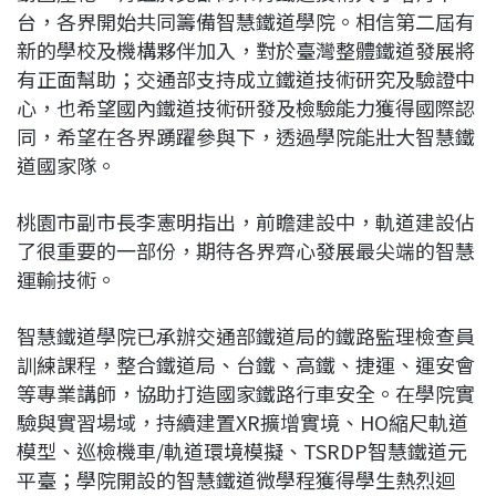
台，各界開始共同籌備智慧鐵道學院。相信第二屆有
新的學校及機構夥伴加入，對於臺灣整體鐵道發展將
有正面幫助；交通部支持成立鐵道技術研究及驗證中
心，也希望國內鐵道技術研發及檢驗能力獲得國際認
同，希望在各界踴躍參與下，透過學院能壯大智慧鐵
道國家隊。
桃園市副市長李憲明指出，前瞻建設中，軌道建設佔
了很重要的一部份，期待各界齊心發展最尖端的智慧
運輸技術。
智慧鐵道學院已承辦交通部鐵道局的鐵路監理檢查員
訓練課程，整合鐵道局、台鐵、高鐵、捷運、運安會
等專業講師，協助打造國家鐵路行車安全。在學院實
驗與實習場域，持續建置XR擴增實境、HO縮尺軌道
模型、巡檢機車/軌道環境模擬、TSRDP智慧鐵道元
平臺；學院開設的智慧鐵道微學程獲得學生熱烈迴