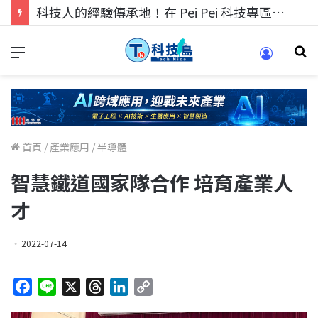
科技人的經驗傳承地！在 Pei Pei 科技專區，與學弟妹交流最硬核的技術
首頁
/
產業應用
/
半導體
智慧鐵道國家隊合作 培育產業人
才
2022-07-14
F
L
X
T
L
C
a
i
h
i
o