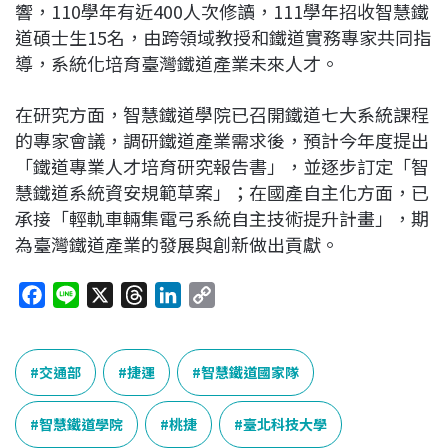
響，110學年有近400人次修讀，111學年招收智慧鐵
道碩士生15名，由跨領域教授和鐵道實務專家共同指
導，系統化培育臺灣鐵道產業未來人才。
在研究方面，智慧鐵道學院已召開鐵道七大系統課程
的專家會議，調研鐵道產業需求後，預計今年度提出
「鐵道專業人才培育研究報告書」，並逐步訂定「智
慧鐵道系統資安規範草案」；在國產自主化方面，已
承接「輕軌車輛集電弓系統自主技術提升計畫」，期
為臺灣鐵道產業的發展與創新做出貢獻。
F
L
X
T
L
C
a
i
h
i
o
c
n
r
n
p
e
e
e
k
y
交通部
捷運
智慧鐵道國家隊
b
a
e
L
o
d
d
i
智慧鐵道學院
桃捷
臺北科技大學