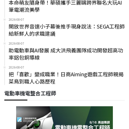
本命萌友隨身帶！華碩攜手三麗鷗跨界聯名大玩AI
筆電潮流美學
2026-08-07
開放世界音速小子幕後推手現身說法：SEGA工程師
給新鮮人的求職建議
2026-08-07
助電動車與AI發展 成大洪飛義團隊成功開發超高功
率鋁包銅導線
2026-08-07
把「喜歡」變成職業！日商Aiming遊戲工程師親揭
菜鳥到職人心路歷程
電動車機電整合工程師