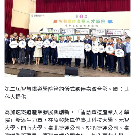
c
n
r
n
p
e
e
e
k
y
b
a
e
L
o
d
d
i
o
s
I
n
k
n
k
第二屆智慧鐵道學院簽約儀式夥伴嘉賓合影。圖：北
科大提供
為加速鐵道產業發展與創新，「智慧鐵道產業人才學
院」新添生力軍，在原發起單位臺北科技大學、元智
大學、開南大學、臺北捷運公司、桃園捷運公司、臺