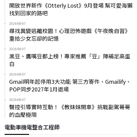
開放世界新作《Otterly Lost》9月登場 幫可愛海獺
找到回家的路吧
2026-08-07
尋找異變逃離校園！心理恐怖遊戲《午夜晚自習》
重拾少女忘卻的記憶
2026-08-07
黑豆、鷹嘴豆都上榜！專家推薦「豆」陣補足高蛋
白
2026-08-07
Gmail明年起停用3大功能 第三方寄件、Gmailify、
POP同步2027年1月退場
2026-08-07
聲控引導實時互動！《教妹妹開車》挑戰副駕哥哥
的血壓極限
電動車機電整合工程師