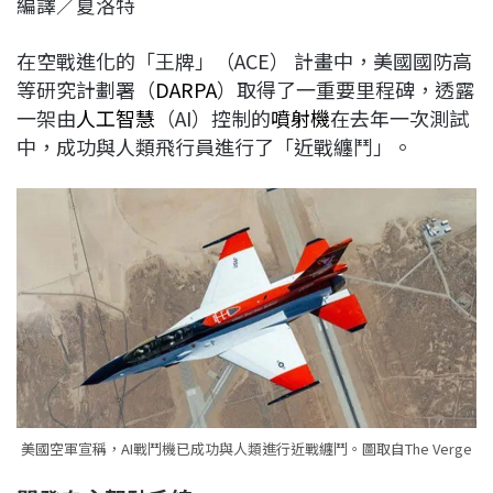
編譯／夏洛特
c
n
r
n
p
e
e
e
k
y
在空戰進化的「王牌」（ACE） 計畫中，美國國防高
b
a
e
L
等研究計劃署（
DARPA
）取得了一重要里程碑，透露
o
d
d
i
一架由
人工智慧
（AI）控制的
噴射機
在去年一次測試
o
s
I
n
中，成功與人類飛行員進行了「近戰纏鬥」。
k
n
k
美國空軍宣稱，AI戰鬥機已成功與人類進行近戰纏鬥。圖取自The Verge