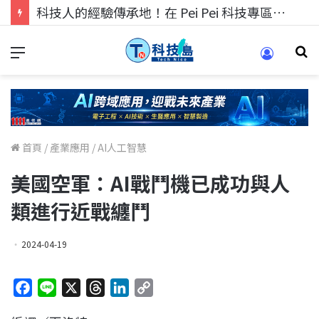
科技人找工作，就到TECH+ 科技專區!
首頁
/
產業應用
/
AI人工智慧
美國空軍：AI戰鬥機已成功與人
類進行近戰纏鬥
2024-04-19
F
L
X
T
L
C
a
i
h
i
o