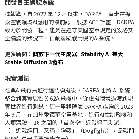
開發自主駕駛系統
據報導，自 2022 年 12 月以來，DARPA 一直走在探
索空戰領域AI應用的最前線。根據 ACE 計畫，DARPA
致力於開發一種，能夠在遵守美國空軍規定的嚴格安
全協議的狀況下，自動駕駛戰鬥機的AI系統。
更多新聞：
開放下一代生成器 Stability AI 擴大
Stable Diffusion 3發布
現實測試
在與AI飛行員進行纏鬥模擬後，DARPA 也將 AI 系統
整合到其實驗性 X-62A 飛機中，從虛擬環境過渡到現
實世界進行測試。這一里程碑使 DARPA 能夠於 2023
年 9 月，在加州愛德華空軍基地，進行AI控制飛機和
人類駕駛 F-16 之間的「首次空中近戰纏鬥測試」
（「近戰纏鬥」又稱「狗戰」（Dogfight），是戰鬥
機飛行員最重要技能之一）。