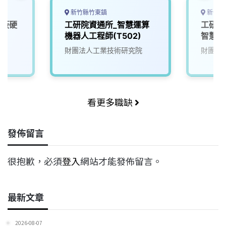
新竹縣竹東鎮
新竹縣
機板硬
工研院資通所_智慧運算
工研院
D)
機器人工程師(T502)
智慧演
(T200
財團法人工業技術研究院
財團法
00/
擬)
看更多職缺
發佈留言
很抱歉，必須
登入
網站才能發佈留言。
最新文章
2026-08-07