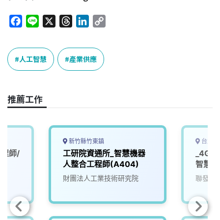
F
L
X
T
L
C
a
i
h
i
o
c
n
r
n
p
e
e
e
k
y
人工智慧
產業供應
b
a
e
L
o
d
d
i
o
s
I
n
推薦工作
k
n
k
新竹縣竹東鎮
台北市
程師/
工研院資通所_智慧機器
_4G
人整合工程師(A404)
智慧軟
財團法人工業技術研究院
聯發科