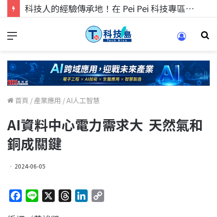
科技人找工作，就到TECH+ 科技專區!
首頁
/
產業應用
/
AI人工智慧
AI資料中心電力需求大 天然氣和
銅成關鍵
2024-06-05
F
L
X
T
L
C
a
i
h
i
o