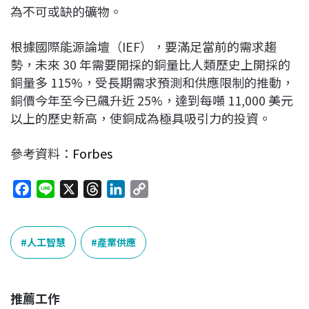
為不可或缺的礦物。
根據國際能源論壇（IEF），要滿足當前的需求趨
勢，未來 30 年需要開採的銅量比人類歷史上開採的
銅量多 115%，受長期需求預測和供應限制的推動，
銅價今年至今已飆升近 25%，達到每噸 11,000 美元
以上的歷史新高，使銅成為極具吸引力的投資。
參考資料：
Forbes
F
L
X
T
L
C
a
i
h
i
o
c
n
r
n
p
e
e
e
k
y
人工智慧
產業供應
b
a
e
L
o
d
d
i
o
s
I
n
推薦工作