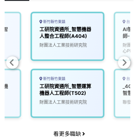
k
n
k
新竹縣竹東鎮
台中市
工智
工研院資通所_智慧機器
AI智
師
人整合工程師(A404)
師-U2
院
財團法人工業技術研究院
財團法
心PMC
新竹縣竹東鎮
台北市
慧機
工研院資通所_智慧運算
_4G
機器人工程師(T502)
智慧軟
院
財團法人工業技術研究院
聯發科
看更多職缺