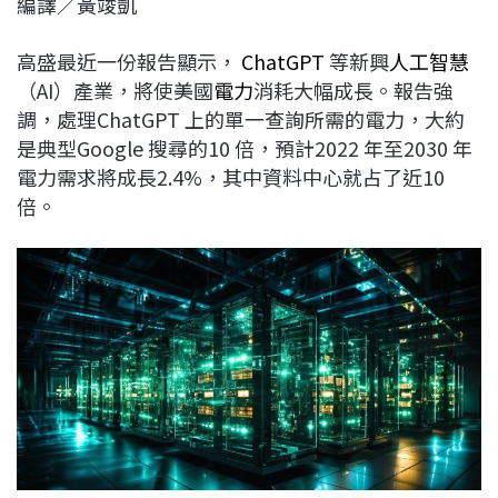
編譯／黃竣凱
c
n
r
n
p
e
e
e
k
y
高盛最近一份報告顯示，
ChatGPT
等新興
人工智慧
b
a
e
L
（AI）產業，將使美國
電力
消耗大幅成長。報告強
o
d
d
i
調，處理ChatGPT 上的單一查詢所需的電力，大約
o
s
I
n
是典型Google 搜尋的10 倍，預計2022 年至2030 年
k
n
k
電力需求將成長2.4%，其中資料中心就占了近10
倍。