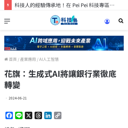
科技人找工作，就到TECH+ 科技專區!
首頁
/
產業應用
/
AI人工智慧
花旗：生成式AI將讓銀行業徹底
轉變
2024-06-21
F
L
X
T
L
C
a
i
h
i
o