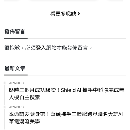
看更多職缺
發佈留言
很抱歉，必須
登入
網站才能發佈留言。
最新文章
2026-08-07
歷時三個月成功驗證！Shield AI 攜手中科院完成無
人機自主搜索
2026-08-07
本命萌友隨身帶！華碩攜手三麗鷗跨界聯名大玩AI
筆電潮流美學