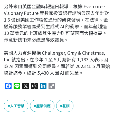
另外來自英國金融時報週日報導，根據 Evercore、
Visionary Future 等數家投資銀行諮詢公司去年針對
1.6 億份美國工作職位進行的研究發現，在法律、金
融等服務業極易受到生成式 AI 的衝擊，而年薪超過
10 萬美元的上班族其生產力則可望因而大幅提高。
示意新技術未必總是導致裁員。
美國人力資源機構 Challenger, Gray & Christmas,
Inc 就指出，在今年 1 至 5 月總計有 1,183 人表示因
為 AI 因素而遭到公司裁員。而若從 2023 年 5 月開始
統計迄今，總計 5,430 人因 AI 而失業。
F
L
X
T
L
C
a
i
h
i
o
c
n
r
n
p
e
e
e
k
y
人工智慧
產業供應
花旗
b
a
e
L