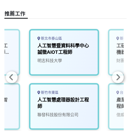
o
d
d
i
o
s
I
n
推薦工作
k
n
k
新北市泰山區
新竹縣
人工
人工智慧暨資料科學中心
工研院
程師
誠徵AIOT工程師
機器人
0/T5
院
明志科技大學
財團法
自駕模
新竹市東區
台中市
工智
人工智慧處理器設計工程
產業應
師
師
程師
院
聯發科技股份有限公司
億威電