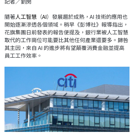
記者／劉閔
c
n
r
n
p
e
e
e
k
y
隨著
人工智慧
（
AI
）發展趨於成熟，AI 技術的應用也
b
a
e
L
開始逐漸滲透各個領域。稍早《彭博社》報導指出，
o
d
d
i
花旗集團日前發表的報告便提及，銀行業被人工智慧
o
s
I
n
取代的工作崗位可能要比其他任何產業還要多。歸咎
k
n
k
其主因，來自 AI 的進步將有望顛覆消費金融並提高
員工工作效率。