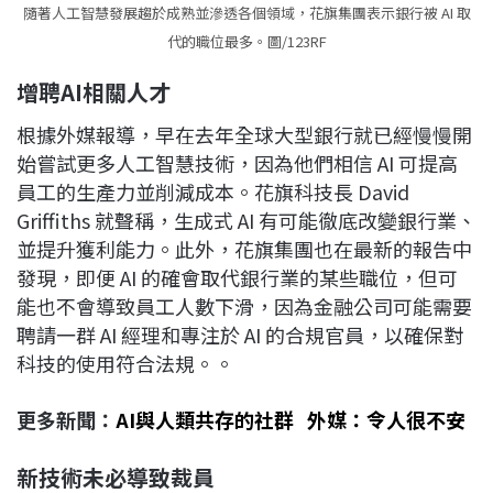
隨著人工智慧發展趨於成熟並滲透各個領域，花旗集團表示銀行被 AI 取
代的職位最多。圖/123RF
增聘AI
相關人才
根據外媒報導，早在去年全球大型銀行就已經慢慢開
始嘗試更多人工智慧技術，因為他們相信 AI 可提高
員工的生產力並削減成本。花旗科技長 David
Griffiths 就聲稱，生成式 AI 有可能徹底改變銀行業、
並提升獲利能力。此外，花旗集團也在最新的報告中
發現，即便 AI 的確會取代銀行業的某些職位，但可
能也不會導致員工人數下滑，因為金融公司可能需要
聘請一群 AI 經理和專注於 AI 的合規官員，以確保對
科技的使用符合法規。。
更多新聞：
AI與人類共存的社群 外媒：令人很不安
新技術未必導致裁員