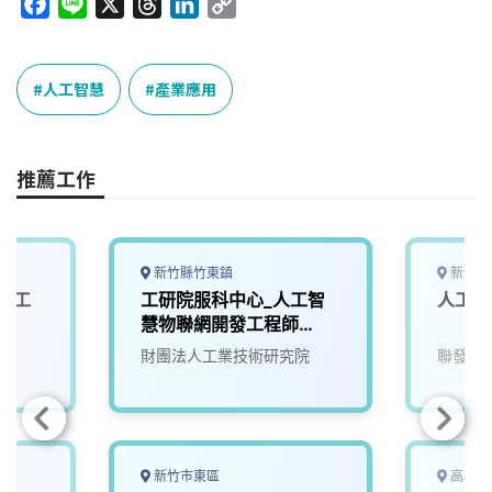
F
L
X
T
L
C
a
i
h
i
o
c
n
r
n
p
e
e
e
k
y
人工智慧
產業應用
b
a
e
L
o
d
d
i
o
s
I
n
推薦工作
k
n
k
新竹縣竹東鎮
新竹市
與人工
工研院服科中心_人工智
人工智
慧物聯網開發工程師
(S300)
財團法人工業技術研究院
聯發科
新竹市東區
高雄市