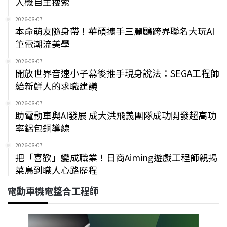
人機自主搜索
2026-08-07
本命萌友隨身帶！華碩攜手三麗鷗跨界聯名大玩AI
筆電潮流美學
2026-08-07
開放世界音速小子幕後推手現身說法：SEGA工程師
給新鮮人的求職建議
2026-08-07
助電動車與AI發展 成大洪飛義團隊成功開發超高功
率鋁包銅導線
2026-08-07
把「喜歡」變成職業！日商Aiming遊戲工程師親揭
菜鳥到職人心路歷程
電動車機電整合工程師