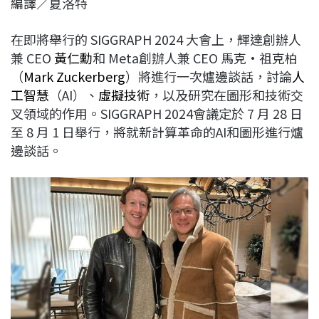
編譯／夏洛特
c
n
r
n
p
e
e
e
k
y
在即將舉行的 SIGGRAPH 2024 大會上，輝達創辦人
b
a
e
L
兼 CEO
黃仁勳
和 Meta創辦人兼 CEO 馬克·祖克柏
o
d
d
i
（
Mark Zuckerberg
）將進行一次爐邊談話，討論
人
o
s
I
n
工智慧
（AI）、
虛擬技術
，以及研究在圖形和技術交
k
n
k
叉領域的作用。SIGGRAPH 2024會議定於 7 月 28 日
至 8 月 1 日舉行，將就新計算革命的AI和圖形進行爐
邊談話。