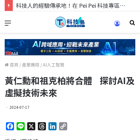
科技人的經驗傳承地！在 Pei Pei 科技專區，與學弟妹交流最硬核的技術
首頁
/
產業應用
/
AI人工智慧
黃仁勳和祖克柏將合體 探討AI及
虛擬技術未來
2024-07-17
F
L
X
T
L
C
a
i
h
i
o