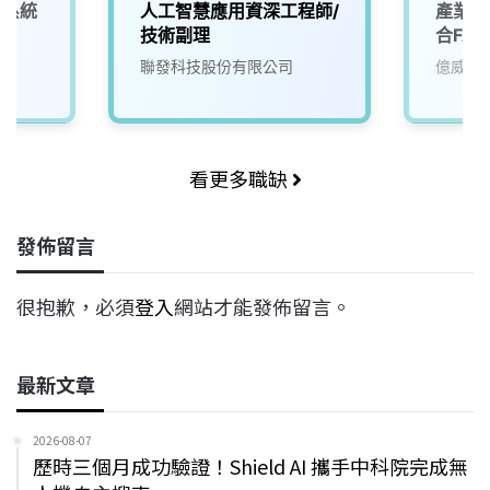
深系統
人工智慧應用資深工程師/
產業應
技術副理
合FA
聯發科技股份有限公司
億威電
看更多職缺
發佈留言
很抱歉，必須
登入
網站才能發佈留言。
最新文章
2026-08-07
歷時三個月成功驗證！Shield AI 攜手中科院完成無