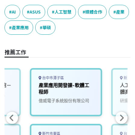
c
n
r
n
p
e
e
e
k
y
AI
ASUS
人工智慧
媒體合作
產業
b
a
e
L
o
d
d
i
產業應用
華碩
o
s
I
n
k
n
k
推薦工作
台中市潭子區
新北市
艷館－
產業應用開發課-軟體工
人工智
覽
程師
體高級
程師
億威電子系統股份有限公司
研揚科
新竹市東區
台北市