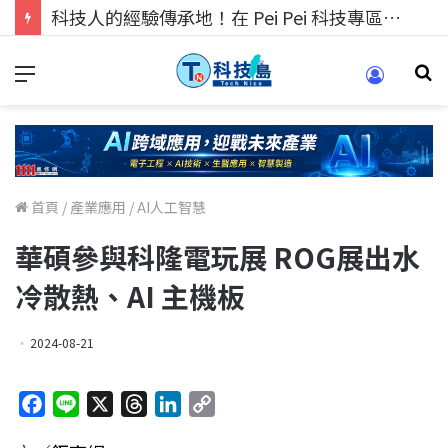
科技人的經驗傳承地！在 Pei Pei 科技專區，與學弟妹交流最硬核的技術
首頁
/
產業應用
/
AI人工智慧
華碩參與科隆電玩展 ROG展出水
冷散熱、AI 主機板
2024-08-21
F
L
X
T
L
C
a
i
h
i
o