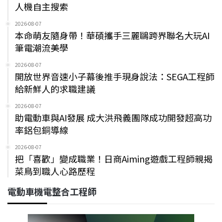
人機自主搜索
2026-08-07
本命萌友隨身帶！華碩攜手三麗鷗跨界聯名大玩AI
筆電潮流美學
2026-08-07
開放世界音速小子幕後推手現身說法：SEGA工程師
給新鮮人的求職建議
2026-08-07
助電動車與AI發展 成大洪飛義團隊成功開發超高功
率鋁包銅導線
2026-08-07
把「喜歡」變成職業！日商Aiming遊戲工程師親揭
菜鳥到職人心路歷程
電動車機電整合工程師