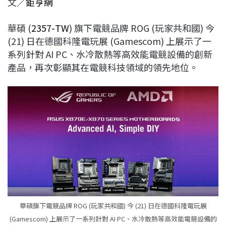
文／
鉅亨網
c
n
r
n
p
e
e
e
k
y
華碩 (
2357-TW
) 旗下電競品牌 ROG (玩家共和國) 今
b
a
e
L
(21) 日在德國科隆電玩展 (Gamescom) 上展示了一
o
d
d
i
系列針對 AI PC、水冷散熱等高效能電競設備的創新
o
s
I
n
產品，再次彰顯其在電競科技領域的領先地位。
k
n
k
華碩旗下電競品牌 ROG (玩家共和國) 今 (21) 日在德國科隆電玩展
(Gamescom) 上展示了一系列針對 AI PC、水冷散熱等高效能電競設備的