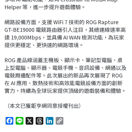
Helper 等，進一步提升遊戲體驗。
網路設備方面，支援 WiFi 7 技術的 ROG Rapture
GT-BE19000 電競路由器引人注目，其總連線速率高
達 19,000Mbps，並具備 AI WAN 檢測功能，為玩家
提供更穩定、更快速的網路環境。
ROG 產品線涵蓋主機板、顯示卡、筆記型電腦、桌
上型電腦、顯示器、電競手機、音訊設備、網通以及
電競周邊配件等。此次展出的新品再次展現了 ROG
在 AI 應用、散熱技術和高效能電競設備方面的創新
實力，持續為全球玩家提供頂級的遊戲裝備和體驗。
（本文已獲鉅亨網同意授權刊出）
F
L
X
T
L
C
a
i
h
i
o