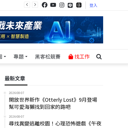
登入
園
專題
黑客松競賽
找工作
最新文章
2026-08-07
開放世界新作《Otterly Lost》9月登場
幫可愛海獺找到回家的路吧
2026-08-07
尋找異變逃離校園！心理恐怖遊戲《午夜