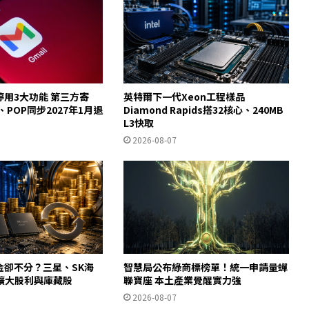
起停用3大功能 第三方寄
英特爾下一代Xeon工程樣品
y、POP同步2027年1月退
Diamond Rapids搭32核心、240MB
L3快取
2026-08-07
金卻不分？三星、SK海
智慧局公布綠商標榜單！統一申請量蟬
擴大股利與庫藏股
聯寶座 本土產業覺醒實力強
2026-08-07