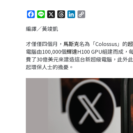
F
L
X
T
L
C
a
i
h
i
o
編譯／黃竣凱
c
n
r
n
p
e
e
e
k
y
才僅僅四個月，
馬斯克
名為「Colossus」的
超
b
a
e
L
電腦由100,000個
輝達
H100 GPU組建而成
o
d
d
i
費了30億美元來建造這台新超級電腦，此外
o
s
I
n
起環保人士的擔憂。
k
n
k