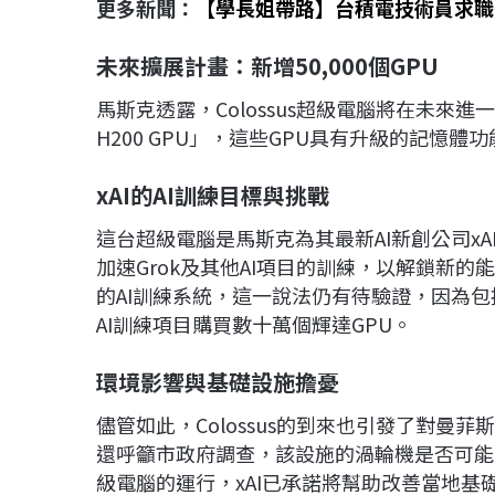
更多新聞：
【學長姐帶路】台積電技術員求職
未來擴展計畫：新增50,000
個GPU
馬斯克透露，Colossus超級電腦將在未來進
H200 GPU」，這些GPU具有升級的記憶體功能，
xAI
的AI
訓練目標與挑戰
這台超級電腦是馬斯克為其最新AI新創公司xA
加速Grok及其他AI項目的訓練，以解鎖新的能
的AI訓練系統，這一說法仍有待驗證，因為包括
AI訓練項目購買數十萬個輝達GPU。
環境影響與基礎設施擔憂
儘管如此，Colossus的到來也引發了對
還呼籲市政府調查，該設施的渦輪機是否可能
級電腦的運行，xAI已承諾將幫助改善當地基