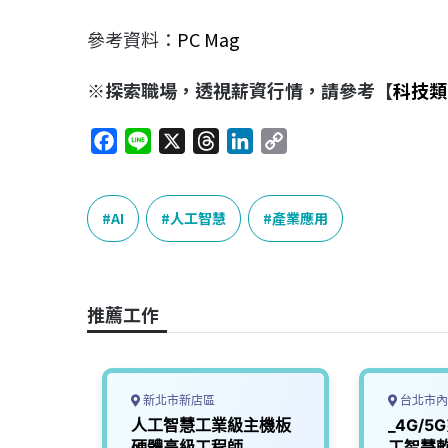
參考資料：
PC Mag
※探索職場，透視薪資行情，請參考【
科技類
F
L
X
T
L
C
a
i
h
i
o
c
n
r
n
p
e
e
e
k
y
AI
人工智慧
產業應用
b
a
e
L
o
d
d
i
o
s
I
n
推薦工作
k
n
k
新北市新店區
台北市內
科學中
人工智慧工業級主機板
_4G/
師
硬體高級工程師
工智慧