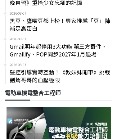
晚自習》重拾少女忘卻的記憶
2026-08-07
黑豆、鷹嘴豆都上榜！專家推薦「豆」陣
補足高蛋白
2026-08-07
Gmail明年起停用3大功能 第三方寄件、
Gmailify、POP同步2027年1月退場
2026-08-07
聲控引導實時互動！《教妹妹開車》挑戰
副駕哥哥的血壓極限
電動車機電整合工程師