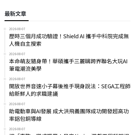
最新文章
2026-08-07
歷時三個月成功驗證！Shield AI 攜手中科院完成無
人機自主搜索
2026-08-07
本命萌友隨身帶！華碩攜手三麗鷗跨界聯名大玩AI
筆電潮流美學
2026-08-07
開放世界音速小子幕後推手現身說法：SEGA工程師
給新鮮人的求職建議
2026-08-07
助電動車與AI發展 成大洪飛義團隊成功開發超高功
率鋁包銅導線
2026-08-07