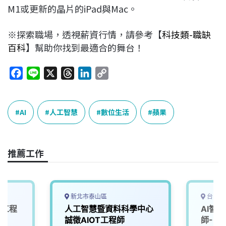
M1或更新的晶片的iPad與Mac。
※探索職場，透視薪資行情，請參考【
科技類-職缺
百科
】幫助你找到最適合的舞台！
F
L
X
T
L
C
a
i
h
i
o
c
n
r
n
p
e
e
e
k
y
AI
人工智慧
數位生活
蘋果
b
a
e
L
o
d
d
i
o
s
I
n
推薦工作
k
n
k
新北市泰山區
台中市
計工程
人工智慧暨資料科學中心
AI智
誠徵AIOT工程師
師-U2