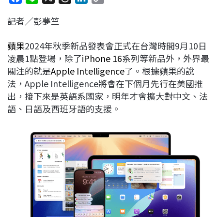
a
i
h
i
o
記者／彭夢竺
c
n
r
n
p
e
e
e
k
y
蘋果
2024年秋季新品發表會正式在台灣時間9月10日
b
a
e
L
凌晨1點登場，除了
iPhone 16
系列等新品外，外界最
o
d
d
i
關注的就是
Apple Intelligence
了。根據蘋果的說
o
s
I
n
法，Apple Intelligence將會在下個月先行在美國推
k
n
k
出，接下來是英語系國家，明年才會擴大對中文、法
語、日語及西班牙語的支援。