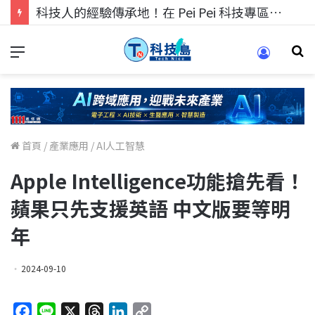
科技人的經驗傳承地！在 Pei Pei 科技專區，與學弟妹交流最硬核的技術
首頁
/
產業應用
/
AI人工智慧
Apple Intelligence功能搶先看！
蘋果只先支援英語 中文版要等明
年
2024-09-10
F
L
X
T
L
C