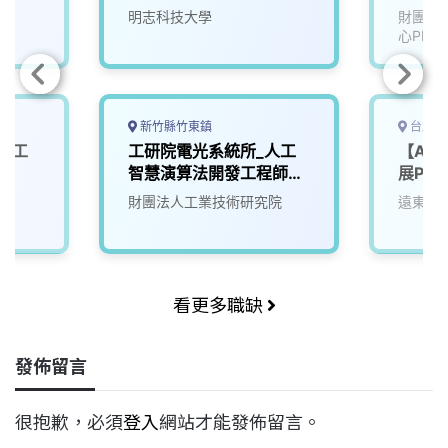
明志科技大學
財團法
心PMC
新竹縣竹東鎮
台北市
與人工
工研院電光系統所_人工
【AI
智慧演算法開發工程師
展PM
(T200/T300/T400/T5
財團法人工業技術研究院
遠東國
00/大語言模型、自駕模
擬)
看更多職缺
發佈留言
很抱歉，必須
登入
網站才能發佈留言。