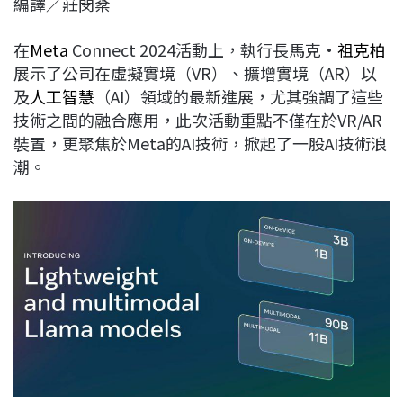
編譯／莊閔棻
c
n
r
n
p
e
e
e
k
y
在
Meta
Connect 2024活動上，執行長馬克·
祖克柏
b
a
e
L
展示了公司在虛擬實境（VR）、擴增實境（AR）以
o
d
d
i
及
人工智慧
（AI）領域的最新進展，尤其強調了這些
o
s
I
n
技術之間的融合應用，此次活動重點不僅在於VR/AR
k
n
k
裝置，更聚焦於Meta的AI技術，掀起了一股AI技術浪
潮。