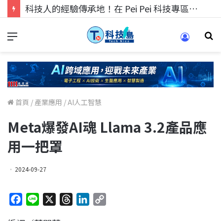
科技人的經驗傳承地！在 Pei Pei 科技專區，與學弟妹交流最硬核的技術
首頁
/
產業應用
/
AI人工智慧
Meta爆發AI魂 Llama 3.2產品應
用一把罩
2024-09-27
F
L
X
T
L
C
a
i
h
i
o