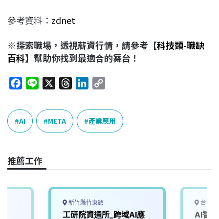
參考資料：
zdnet
※探索職場，透視薪資行情，請參考【
科技類-職缺
百科
】幫助你找到最適合的舞台！
F
L
X
T
L
C
a
i
h
i
o
c
n
r
n
p
e
e
e
k
y
AI
META
產業應用
b
a
e
L
o
d
d
i
o
s
I
n
推薦工作
k
n
k
新竹縣竹東鎮
台中市
師
工研院資通所_跨域AI應
AI智