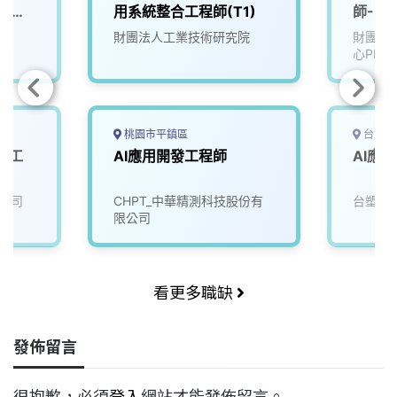
r｜
用系統整合工程師(T1)
師-U2
G）
財團法人工業技術研究院
財團法
心PMC
桃園市平鎮區
台北市
體工
AI應用開發工程師
AI應
公司
CHPT_中華精測科技股份有
台塑企
限公司
看更多職缺
發佈留言
很抱歉，必須
登入
網站才能發佈留言。