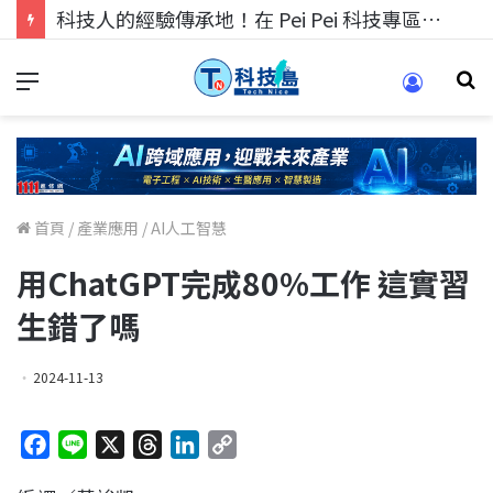
科技人的經驗傳承地！在 Pei Pei 科技專區，與學弟妹交流最硬核的技術
首頁
/
產業應用
/
AI人工智慧
用ChatGPT完成80%工作 這實習
生錯了嗎
2024-11-13
F
L
X
T
L
C
a
i
h
i
o