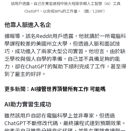
該用戶透露，自己在實習過程中極大程度依賴人工智慧（AI）工具
ChatGPT，以完成80%的工作量。（圖／123RF）
他靠人脈進入名企
據報導，該名Reddit用戶透露，他就讀於一所電腦科
學課程較差的美國州立大學，但透過人脈和面試技
巧，成功進入了兩家大型公司實習。他坦言，由於缺
乏學校與個人自學的準備，自己並不具備足夠的能
力，卻在ChatGPT的幫助下順利完成了工作，甚至得
到了雇主的好評。
更多新聞：
AI接管世界頂替所有工作 可能嗎
AI
助力實習生成功
雖然該用戶自認在電腦科學上並非專家，但透過
ChatGPT不斷修改代碼，最終讓程式達到預期效果。
他表示自己雖能分辨良劣代碼，並能在團隊會議與一