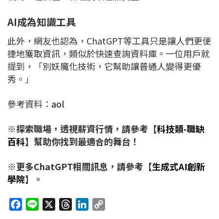
AI
成為知識工具
此外，網友也認為，ChatGPT等工具只是讓人們更便
捷地獲取資訊，類似於快速查詢資料庫。一位用戶就
提到，「別妖魔化技術，它幫助讓普通人變得更優
秀。」
參考資料：
aol
※探索職場，透視薪資行情，請參考【
科技類-職缺
百科
】幫助你找到最適合的舞台！
※更多ChatGPT相關訊息，請參考【
生成式AI創新
學院
】。
F
L
X
T
L
C
a
i
h
i
o