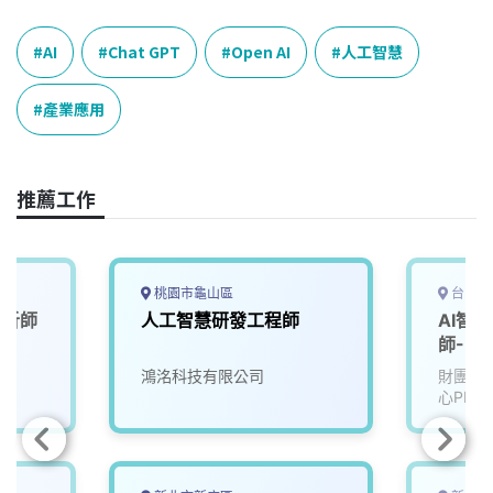
c
n
r
n
p
e
e
e
k
y
AI
Chat GPT
Open AI
人工智慧
b
a
e
L
o
d
d
i
產業應用
o
s
I
n
k
n
k
推薦工作
桃園市龜山區
台中市
分析師
人工智慧研發工程師
AI智
師-U2
鴻洺科技有限公司
財團法
心PMC