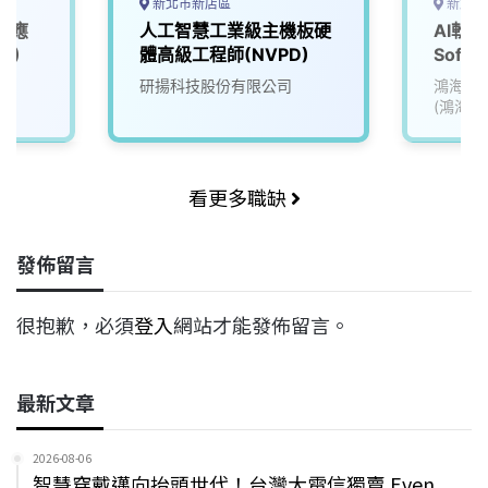
新北市新店區
新北市
I應
人工智慧工業級主機板硬
AI軟體
1)
體高級工程師(NVPD)
Softw
(Data 
院
研揚科技股份有限公司
鴻海精
Team
(鴻海)
看更多職缺
發佈留言
很抱歉，必須
登入
網站才能發佈留言。
最新文章
2026-08-06
智慧穿戴邁向抬頭世代！台灣大電信獨賣 Even