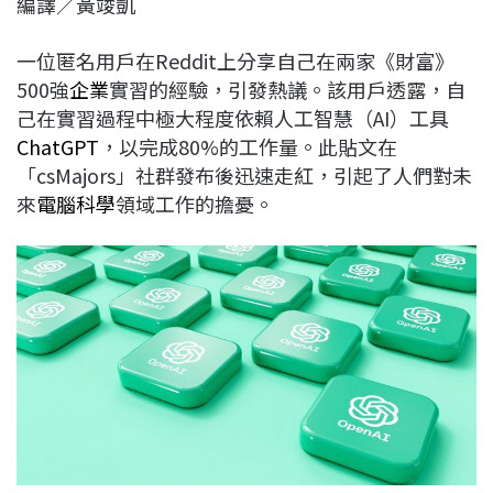
編譯／黃竣凱
c
n
r
n
p
e
e
e
k
y
一位匿名用戶在Reddit上分享自己在兩家《財富》
b
a
e
L
500強
企業
實習的經驗，引發熱議。該用戶透露，自
o
d
d
i
己在實習過程中極大程度依賴人工智慧（AI）工具
o
s
I
n
ChatGPT
，以完成80%的工作量。此貼文在
k
n
k
「csMajors」社群發布後迅速走紅，引起了人們對未
來
電腦科學
領域工作的擔憂。