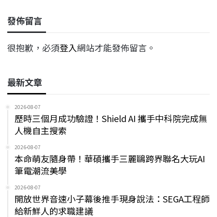
發佈留言
很抱歉，必須
登入
網站才能發佈留言。
最新文章
2026-08-07
歷時三個月成功驗證！Shield AI 攜手中科院完成無
人機自主搜索
2026-08-07
本命萌友隨身帶！華碩攜手三麗鷗跨界聯名大玩AI
筆電潮流美學
2026-08-07
開放世界音速小子幕後推手現身說法：SEGA工程師
給新鮮人的求職建議