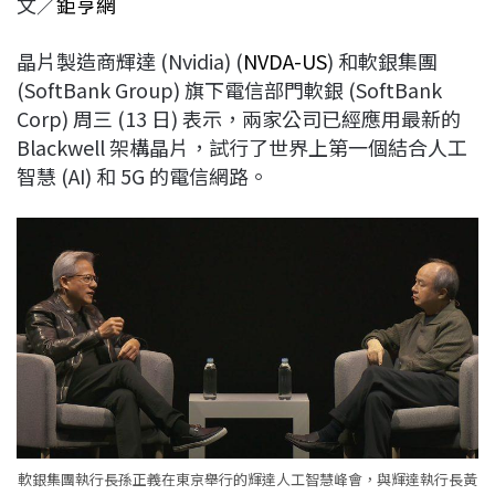
文／
鉅亨網
c
n
r
n
p
e
e
e
k
y
晶片製造商輝達 (Nvidia) (
NVDA-US
) 和軟銀集團
b
a
e
L
(SoftBank Group) 旗下電信部門軟銀 (SoftBank
o
d
d
i
Corp) 周三 (13 日) 表示，兩家公司已經應用最新的
o
s
I
n
Blackwell 架構晶片，試行了世界上第一個結合人工
k
n
k
智慧 (AI) 和 5G 的電信網路。
軟銀集團執行長孫正義在東京舉行的輝達人工智慧峰會，與輝達執行長黃