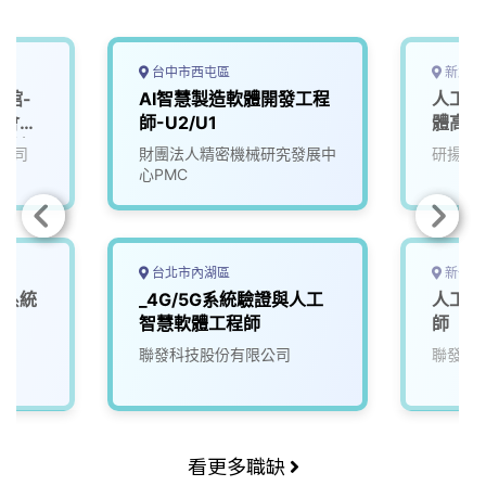
台中市西屯區
新北市
艷館-
AI智慧製造軟體開發工程
人工智
覽會」
師-U2/U1
體高級
用科)
公司
財團法人精密機械研究發展中
研揚科
心PMC
台北市內湖區
新竹市
深系統
_4G/5G系統驗證與人工
人工智
智慧軟體工程師
師
聯發科技股份有限公司
聯發科
看更多職缺