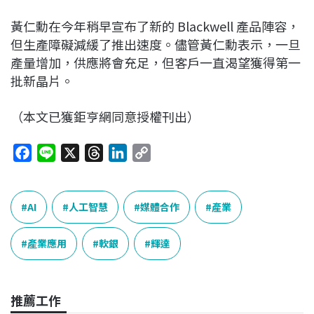
黃仁勳在今年稍早宣布了新的 Blackwell 產品陣容，
但生產障礙減緩了推出速度。儘管黃仁勳表示，一旦
產量增加，供應將會充足，但客戶一直渴望獲得第一
批新晶片。
（本文已獲鉅亨網同意授權刊出）
F
L
X
T
L
C
a
i
h
i
o
c
n
r
n
p
e
e
e
k
y
AI
人工智慧
媒體合作
產業
b
a
e
L
o
d
d
i
產業應用
軟銀
輝達
o
s
I
n
k
n
k
推薦工作