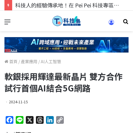
科技人的經驗傳承地！在 Pei Pei 科技專區，與學弟妹交流最硬核的技術
首頁
/
產業應用
/
AI人工智慧
軟銀採用輝達最新晶片 雙方合作
試行首個AI結合5G網路
2024-11-15
F
L
X
T
L
C
a
i
h
i
o