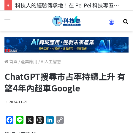
科技人的經驗傳承地！在 Pei Pei 科技專區，與學弟妹交流最硬核的技術
首頁
/
產業應用
/
AI人工智慧
ChatGPT搜尋市占率持續上升 有
望4年內超車Google
2024-11-21
F
L
X
T
L
C
a
i
h
i
o