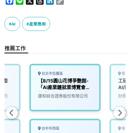
F
L
X
T
L
C
a
i
h
i
o
c
n
r
n
p
e
e
e
k
y
AI
產業應用
b
a
e
L
o
d
d
i
o
s
I
n
推薦工作
k
n
k
台北市信義區
新竹市
電整
【8/15圓山花博爭艷館-
工研院
「AI產業鏈就業博覽會」
AI/臨
軟體設計工程師(應用科)
(D100
公司
康和綜合證券股份有限公司
財團法
台中市西區
新竹縣