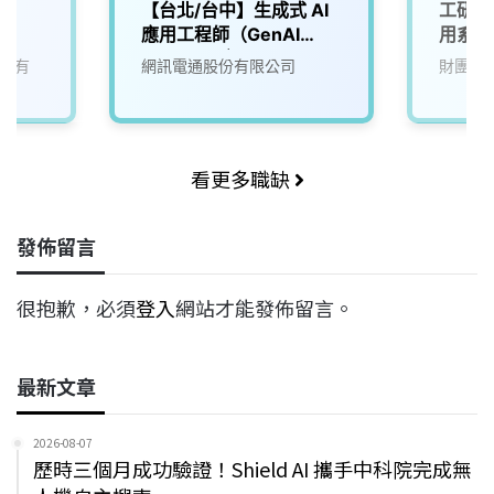
【台北/台中】生成式 AI
工研院
應用工程師（GenAI
用系統
Engineer｜LLM／
股份有
網訊電通股份有限公司
財團法
Agent／RAG）
看更多職缺
發佈留言
很抱歉，必須
登入
網站才能發佈留言。
最新文章
2026-08-07
歷時三個月成功驗證！Shield AI 攜手中科院完成無