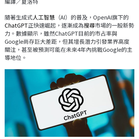
編譯／夏洛特
c
n
r
n
p
e
e
e
k
y
隨著生成式
人工智慧
（AI）的普及，OpenAI旗下的
b
a
e
L
ChatGPT
正快速崛起，逐漸成為
搜尋
市場的一股新勢
o
d
d
i
力。數據顯示，雖然ChatGPT目前的市占率與
o
s
I
n
Google尚存巨大差距，但其增長潛力引發業界高度
k
n
k
關注，甚至被預測可能在未來4年內挑戰Google的主
導地位。