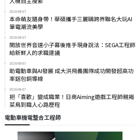
人機自主搜索
2026-08-07
本命萌友隨身帶！華碩攜手三麗鷗跨界聯名大玩AI
筆電潮流美學
2026-08-07
開放世界音速小子幕後推手現身說法：SEGA工程師
給新鮮人的求職建議
2026-08-07
助電動車與AI發展 成大洪飛義團隊成功開發超高功
率鋁包銅導線
2026-08-07
把「喜歡」變成職業！日商Aiming遊戲工程師親揭
菜鳥到職人心路歷程
電動車機電整合工程師