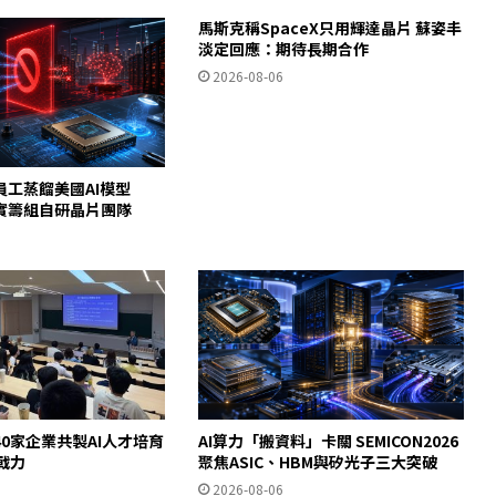
馬斯克稱SpaceX只用輝達晶片 蘇姿丰
淡定回應：期待長期合作
2026-08-06
員工蒸餾美國AI模型
c證實籌組自研晶片團隊
0家企業共製AI人才培育
AI算力「搬資料」卡關 SEMICON2026
即戰力
聚焦ASIC、HBM與矽光子三大突破
2026-08-06