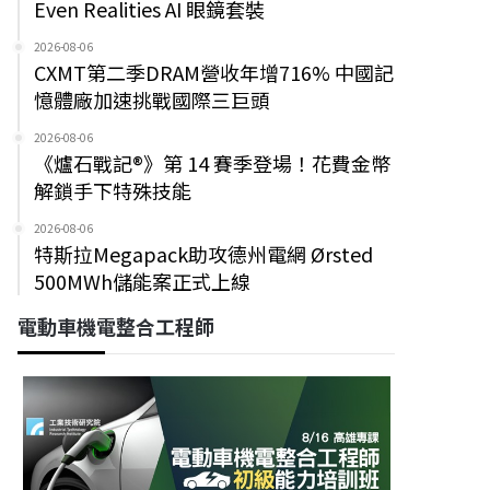
Even Realities AI 眼鏡套裝
2026-08-06
CXMT第二季DRAM營收年增716% 中國記
憶體廠加速挑戰國際三巨頭
2026-08-06
《爐石戰記®》第 14 賽季登場！花費金幣
解鎖手下特殊技能
2026-08-06
特斯拉Megapack助攻德州電網 Ørsted
500MWh儲能案正式上線
電動車機電整合工程師