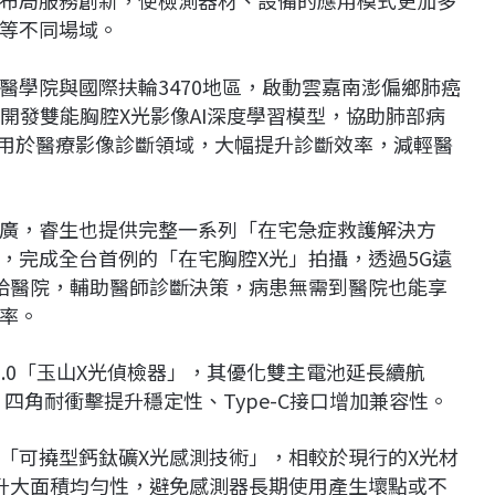
等不同場域。
醫學院與國際扶輪3470地區，啟動雲嘉南澎偏鄉肺癌
以開發雙能胸腔X光影像AI深度學習模型，協助肺部病
應用於醫療影像診斷領域，大幅提升診斷效率，減輕醫
廣，睿生也提供完整一系列「在宅急症救護解決方
，完成全台首例的「在宅胸腔X光」拍攝，透過5G遠
給醫院，輔助醫師診斷決策，病患無需到醫院也能享
率。
.0「玉山X光偵檢器」，其優化雙主電池延長續航
、四角耐衝擊提升穩定性、Type-C接口增加兼容性。
「可撓型鈣鈦礦X光感測技術」，相較於現行的X光材
升大面積均勻性，避免感測器長期使用產生壞點或不