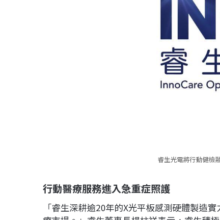
睿生光電將行動健檢
行動醫療服務進入急重症照護
「睿生深耕逾20年的X光平板感測硬體製造實
療市場。」睿生董事長楊柱祥表示，睿生積極