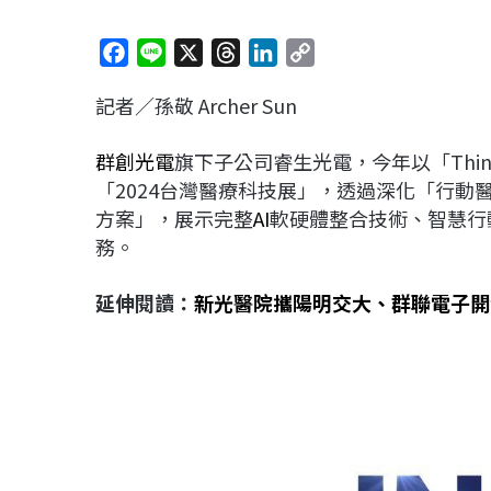
F
L
X
T
L
C
a
i
h
i
o
記者／孫敬 Archer Sun
c
n
r
n
p
e
e
e
k
y
群創光電
旗下子公司睿生光電，今年以「Think Con
b
a
e
L
「2024台灣醫療科技展」，透過深化「行
o
d
d
i
方案」，展示完整
AI
軟硬體整合技術、智慧行
o
s
I
n
務。
k
n
k
延伸閱讀：
新光醫院攜陽明交大、群聯電子開