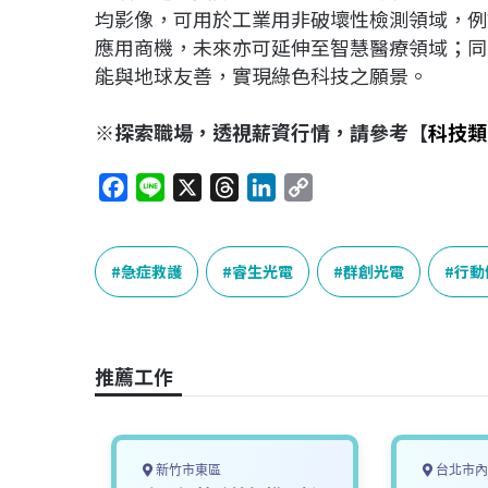
均影像，可用於工業用非破壞性檢測領域，例
應用商機，未來亦可延伸至智慧醫療領域；同
能與地球友善，實現綠色科技之願景。
※探索職場，透視薪資行情，請參考【
科技類
F
L
X
T
L
C
a
i
h
i
o
c
n
r
n
p
e
e
e
k
y
急症救護
睿生光電
群創光電
行動
b
a
e
L
o
d
d
i
o
s
I
n
推薦工作
k
n
k
新竹市東區
台北市內