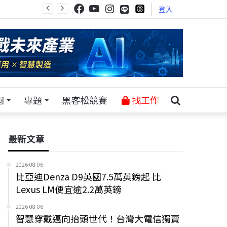
登入
園
專題
黑客松競賽
找工作
最新文章
2026-08-06
比亞迪Denza D9英國7.5萬英鎊起 比
Lexus LM便宜逾2.2萬英鎊
2026-08-06
智慧穿戴邁向抬頭世代！台灣大電信獨賣