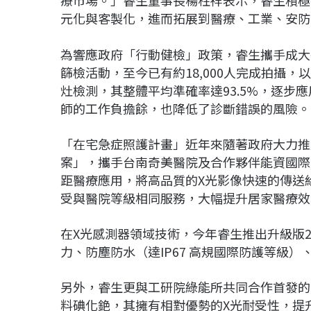
元化與客製化，進而拓展到醫療、工業、安防
為響應政府「行動健檢」政策，睿生攜手成大
篩檢活動，至今已有約18,000人完成拍攝，
灶檢測，其整體平均準確率達93.5%，逐步
師的工作負擔餘，也降低了診斷錯誤的風險。
「在宅急症照護計畫」近年來隨著政府大力推
案」，攜手台南奇美醫院及合作夥伴能資國際
距醫療應用，將高品質的X光影像快速的傳送
受與醫院等級相同服務，大幅提升居家醫療效
在X光感測器領域技術，今年睿生推出升級版2
力、防塵防水（達IP67 高規國際防護等級）
另外，睿生更與工研院綠能所共同合作首發的
料碘化銫，其擁有相對優勢的X光耐受性，提