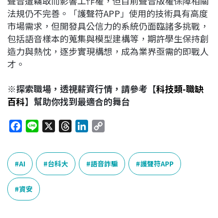
聲音遭竊取而影響工作權，但目前聲音版權保障相關
法規仍不完善。「護聲符APP」使用的技術具有高度
市場需求，但開發具公信力的系統仍面臨諸多挑戰，
包括語音樣本的蒐集與模型建構等，期許學生保持創
造力與熱忱，逐步實現構想，成為業界亟需的即戰人
才。
※探索職場，透視薪資行情，請參考【
科技類-職缺
百科
】幫助你找到最適合的舞台
F
L
X
T
L
C
a
i
h
i
o
c
n
r
n
p
e
e
e
k
y
AI
台科大
語音詐騙
護聲符APP
b
a
e
L
o
d
d
i
資安
o
s
I
n
k
n
k