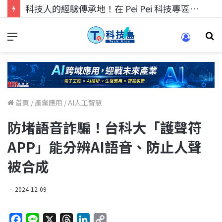
科技人的經驗傳承地！在 Pei Pei 科技專區，與學弟妹交流最硬核的技術
首頁
/
產業應用
/
AI人工智慧
防堵語音詐騙！台科大「護聲符
APP」能分辨AI語音、防止人聲
被合成
2024-12-09
F
L
X
T
L
C