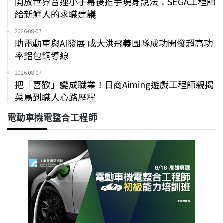
開放世界音速小子幕後推手現身說法：SEGA工程師
給新鮮人的求職建議
2026-08-07
助電動車與AI發展 成大洪飛義團隊成功開發超高功
率鋁包銅導線
2026-08-07
把「喜歡」變成職業！日商Aiming遊戲工程師親揭
菜鳥到職人心路歷程
電動車機電整合工程師