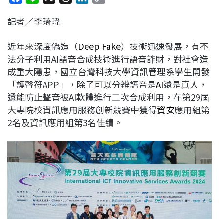
a
i
h
i
o
記者／李琦瑋
c
n
r
n
p
e
e
e
k
y
近年來深度偽造（
Deep Fake
）技術迅速發展，有不
b
a
e
L
法分子利用AI語音合成技術進行語音詐財，對社會造
o
d
d
i
成重大隱患，國立台灣科技大學資訊管理系學生開發
o
s
I
n
「護聲符APP」，除了可以分辨語音是
AI
還是真人，
k
n
k
還能防止聲音被AI軟體進行二次合成利用，在第29屆
大專院校資訊應用服務創新競賽中獲得
資安
應用組第
2名及資訊應用組第3名佳績。