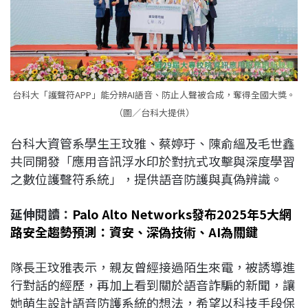
台科大「護聲符APP」能分辨AI語音、防止人聲被合成，奪得全國大獎。
（圖／台科大提供）
台科大資管系學生王玟雅、蔡婷玗、陳俞縕及毛世鑫
共同開發「應用音訊浮水印於對抗式攻擊與深度學習
之數位護聲符系統」，提供語音防護與真偽辨識。
延伸閱讀：
Palo Alto Networks發布2025年5大網
路安全趨勢預測：資安、深偽技術、AI為關鍵
隊長王玟雅表示，親友曾經接過陌生來電，被誘導進
行對話的經歷，再加上看到關於語音詐騙的新聞，讓
她萌生設計語音防護系統的想法，希望以科技手段保