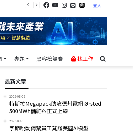
登入
園
專題
黑客松競賽
找工作
最新文章
2026-08-06
特斯拉Megapack助攻德州電網 Ørsted
500MWh儲能案正式上線
2026-08-06
字節跳動傳禁員工蒸餾美國AI模型