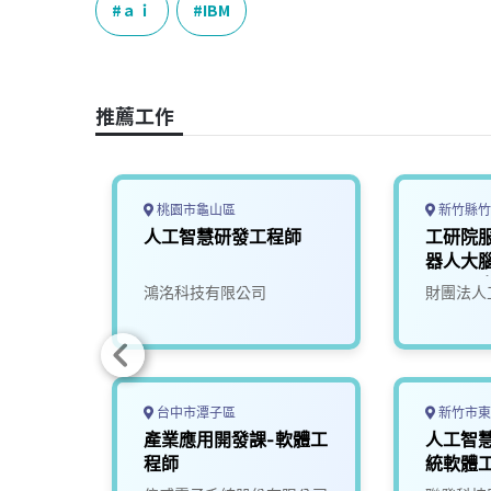
e
e
e
k
y
ａｉ
IBM
b
a
e
L
o
d
d
i
o
s
I
n
推薦工作
k
n
k
桃園市龜山區
新竹縣竹
深工程
人工智慧研發工程師
工研院
器人大腦
(A000
司
鴻洺科技有限公司
財團法人
台中市潭子區
新竹市東
慧機器
產業應用開發課-軟體工
人工智
04)
程師
統軟體