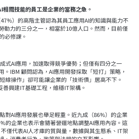
AI相關技能的員工是企業的當務之急。
數（47%）的高階主管認為其員工應用AI的知識與能力不
勞動力的三分之一，相當於10億人口。然而，目前僅
練的必修課。
成式AI應用，加速取得競爭優勢；但僅有四分之一
用。IBM 顧問認為，AI應用開發採取「短打」策略，
短線操作」卻可能讓企業的「技術債」居高不下。
妥善興建IT基礎工程，維穩IT架構。
對AI應用發展也舉足輕重。近九成（86%）的企業
%的企業也表示會隨著營運地點調整AI應用內容。這
」不僅代表AI人才庫的質與量，數據與其生態系、IT架
環境、消費者行為、政策與法規的交互影響。