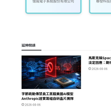
究院
億威電子系統股份有限公司
聯發科技
延伸閱讀
馬斯克稱Spa
淡定回應：期
2026-08-06
字節跳動傳禁員工蒸餾美國AI模型
Anthropic證實籌組自研晶片團隊
2026-08-06