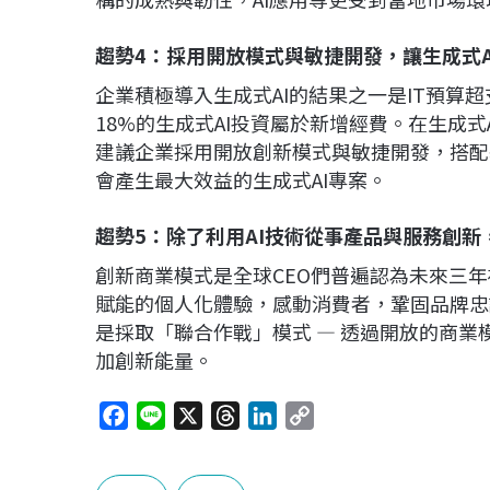
趨勢4：採用開放模式與敏捷開發，讓生成式
企業積極導入生成式AI的結果之一是IT預算
18%的生成式AI投資屬於新增經費。在生成式
建議企業採用開放創新模式與敏捷開發，搭配
會產生最大效益的生成式AI專案。
趨勢5：除了利用AI技術從事產品與服務創新
創新商業模式是全球CEO們普遍認為未來三年
賦能的個人化體驗，感動消費者，鞏固品牌忠
是採取「聯合作戰」模式 — 透過開放的商
加創新能量。
F
L
X
T
L
C
a
i
h
i
o
c
n
r
n
p