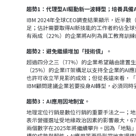
趨勢1：代理型AI驅動新一波轉型；培養具備
IBM 2024年全球CEO調查結果顯示，近半
足；估計需要取得AI新技能的工作者約佔全球
有兩成（22%）的企業將AI列為員工教育訓
趨勢2：避免繼續增加「技術債」。
超過四分之三（77%）的企業希望藉由建置生
（25%）的企業IT架構足以支持全企業的AI應
也許可收立竿見影的成效；但從長遠來看，「
IBM顧問建議企業若要投身AI轉型，必須同時
趨勢3：AI應用因地制宜。
地理定位行銷是數位行銷的重要手法之一；地點
表示營運選址受地緣政治因素的影響最大，67
兩個數字在2025年將繼續攀升。因為「地點
構的成熟與韌性，AI應用等更受到當地市場