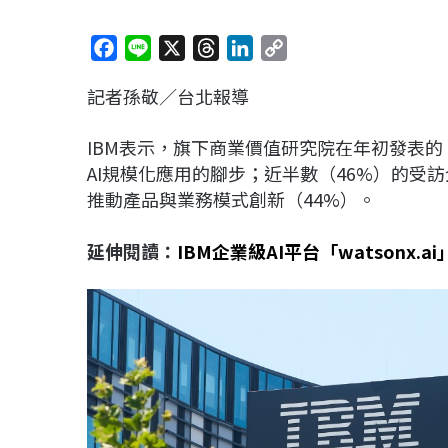
F
L
X
T
L
C
a
i
h
i
o
記者孫敬／台北報導
c
n
r
n
p
e
e
e
k
y
IBM表示，旗下商業價值研究院在年初發表的《
b
a
e
L
AI規模化應用的腳步；近半數（46%）的受訪
o
d
d
i
推動產品與業務模式創新（44%）。
o
s
I
n
k
n
k
延伸閱讀：
IBM企業級AI平台「watsonx.a