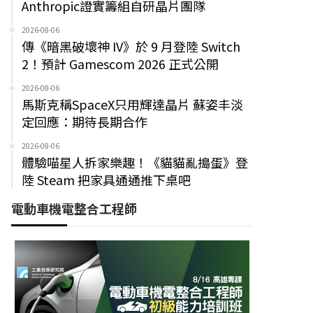
Anthropic證實籌組自研晶片團隊
2026-08-06
傳《暗黑破壞神 IV》於 9 月登陸 Switch
2！預計 Gamescom 2026 正式公開
2026-08-06
馬斯克稱SpaceX只用輝達晶片 蘇姿丰淡
定回應：期待長期合作
2026-08-06
體驗喵星人拆家樂趣！《貓貓亂搗蛋》登
陸 Steam 把家具通通推下桌吧
電動車機電整合工程師