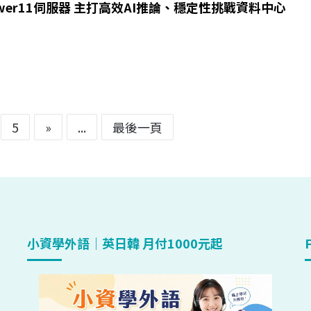
ower11伺服器 主打高效AI推論、穩定性挑戰資料中心
5
»
...
最後一頁
小資學外語｜英日韓 月付1000元起