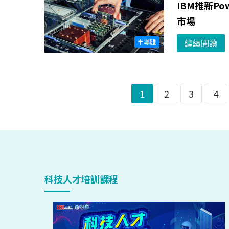
IBM推新P
市場
繼續閱讀
半導體
1
2
3
4
科技人才培訓課程