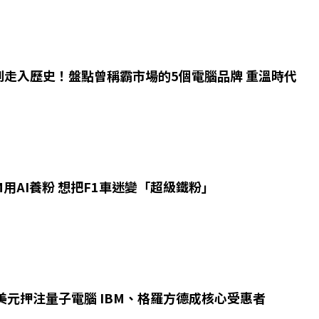
到走入歷史！盤點曾稱霸市場的5個電腦品牌 重溫時代
M用AI養粉 想把F1車迷變「超級鐵粉」
美元押注量子電腦 IBM、格羅方德成核心受惠者