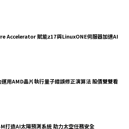
re Accelerator 賦能z17與LinuxONE伺服器加速AI
功運用AMD晶片執行量子錯誤修正演算法 股價雙雙看
IBM打造AI太陽預測系統 助力太空任務安全