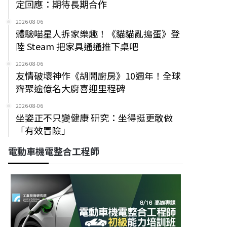
定回應：期待長期合作
2026-08-06
體驗喵星人拆家樂趣！《貓貓亂搗蛋》登
陸 Steam 把家具通通推下桌吧
2026-08-06
友情破壞神作《胡鬧廚房》10週年！全球
齊聚逾億名大廚喜迎里程碑
2026-08-06
坐姿正不只變健康 研究：坐得挺更敢做
「有效冒險」
電動車機電整合工程師