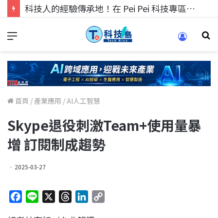
科技人找工作，就到TECH+ 科技專區!
首頁
/
產業應用
/
AI人工智慧
Skype退役刺激Team+使用量暴
增 訂閱制成趨勢
2025-03-27
F
L
X
T
L
C
a
i
h
i
o