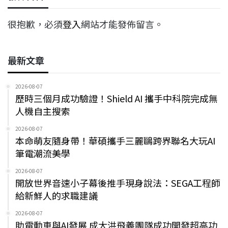
很抱歉，必須
登入
網站才能發佈留言。
最新文章
2026-08-07
歷時三個月成功驗證！Shield AI 攜手中科院完成無
人機自主搜索
2026-08-07
本命萌友隨身帶！華碩攜手三麗鷗跨界聯名大玩AI
筆電潮流美學
2026-08-07
開放世界音速小子幕後推手現身說法：SEGA工程師
給新鮮人的求職建議
2026-08-07
助電動車與AI發展 成大洪飛義團隊成功開發超高功