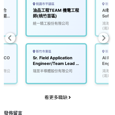
桃園市平鎮區
新北市
整合
油品工程TEAM 機電工程
AI軟體
店關
師(桃竹苗區)
Softw
(Data 
統一精工股份有限公司
鴻海精
Team
(鴻海)
新竹市東區
新北市
HyCO
Sr. Field Application
AI Ro
程師
Engineer/Team Lead –
Engin
Automotive Ethernet
& AI 
有限公
瑞昱半導體股份有限公司
鴻海精
(鴻海)
看更多職缺
發佈留言