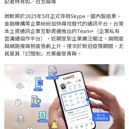
記者林育如／台北報導
c
n
r
n
p
e
e
e
k
y
微軟將於2025年5月正式停用Skype，國內製造業、
b
a
e
L
金融機構等企業紛紛加快尋找替代的通訊平台。台灣
o
d
d
i
本土資通訊企業互動資通推出的Team+（企業私有
o
s
I
n
雲溝通協作平台），近期受到企業廣泛關注，詢問度
k
n
k
與網路搜尋熱度急劇上升，僅次於新冠疫情期間，尤
其是其「訂閱制」方案最受青睞。