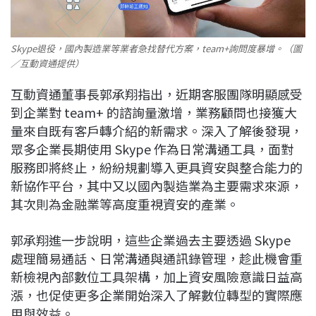
Skype退役，國內製造業等業者急找替代方案，team+詢問度暴增。（圖
／互動資通提供）
互動資通董事長郭承翔指出，近期客服團隊明顯感受
到企業對 team+ 的諮詢量激增，業務顧問也接獲大
量來自既有客戶轉介紹的新需求。深入了解後發現，
眾多企業長期使用 Skype 作為日常溝通工具，面對
服務即將終止，紛紛規劃導入更具資安與整合能力的
新協作平台，其中又以國內製造業為主要需求來源，
其次則為金融業等高度重視資安的產業。
郭承翔進一步說明，這些企業過去主要透過 Skype
處理簡易通話、日常溝通與通訊錄管理，趁此機會重
新檢視內部數位工具架構，加上資安風險意識日益高
漲，也促使更多企業開始深入了解數位轉型的實際應
用與效益。