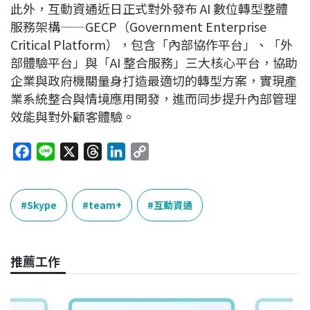
此外，互動資通近日正式對外發布 AI 數位轉型整體
服務架構——GECP（Government Enterprise
Critical Platform），包含「內部協作平台」、「外
部體驗平台」與「AI 整合服務」三大核心平台，協助
企業與政府機關量身打造最適切的轉型方案，實現產
業系統整合與情境應用開發，進而同步提升內部管理
效能與對外顧客體驗。
F
L
X
T
L
C
a
i
h
i
o
c
n
r
n
p
e
e
e
k
y
Skype
team+
互動資通
b
a
e
L
o
d
d
i
o
s
I
n
推薦工作
k
n
k