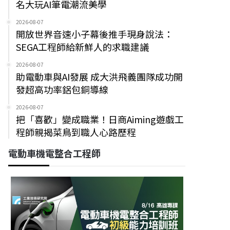
名大玩AI筆電潮流美學
2026-08-07
開放世界音速小子幕後推手現身說法：
SEGA工程師給新鮮人的求職建議
2026-08-07
助電動車與AI發展 成大洪飛義團隊成功開
發超高功率鋁包銅導線
2026-08-07
把「喜歡」變成職業！日商Aiming遊戲工
程師親揭菜鳥到職人心路歷程
電動車機電整合工程師