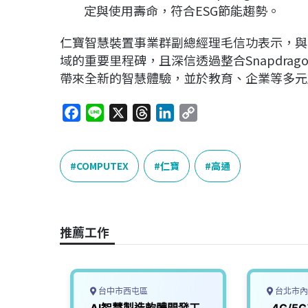
定與使用壽命，符合ESG節能趨勢。
仁寶智慧裝置事業群副總經理毛信功表示，
與
域的重要里程碑，且深信透過整合Snapdrag
帶來全新的智慧體驗，並於教育、企業等多元
F
L
X
T
L
C
a
i
h
i
o
c
n
r
n
p
e
e
e
k
y
COMPUTEX
仁寶
高通
b
a
e
L
o
d
d
i
o
s
I
n
推薦工作
k
n
k
台中市西屯區
台北市內