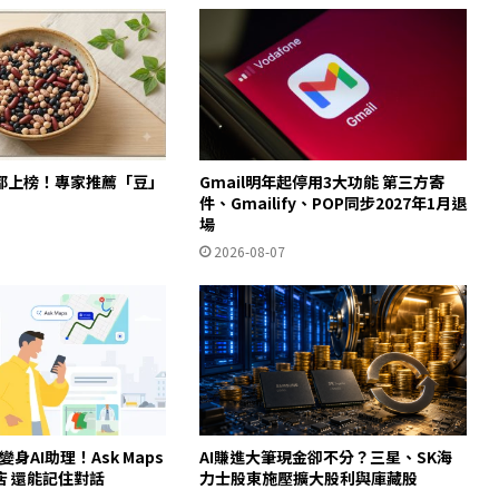
都上榜！專家推薦「豆」
Gmail明年起停用3大功能 第三方寄
件、Gmailify、POP同步2027年1月退
場
2026-08-07
ps變身AI助理！Ask Maps
AI賺進大筆現金卻不分？三星、SK海
店 還能記住對話
力士股東施壓擴大股利與庫藏股