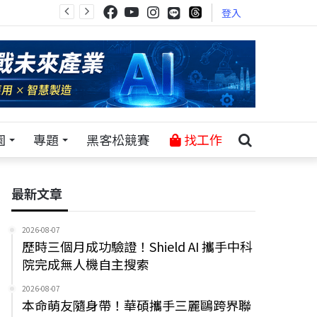
登入
園
專題
黑客松競賽
找工作
最新文章
2026-08-07
歷時三個月成功驗證！Shield AI 攜手中科
院完成無人機自主搜索
2026-08-07
本命萌友隨身帶！華碩攜手三麗鷗跨界聯