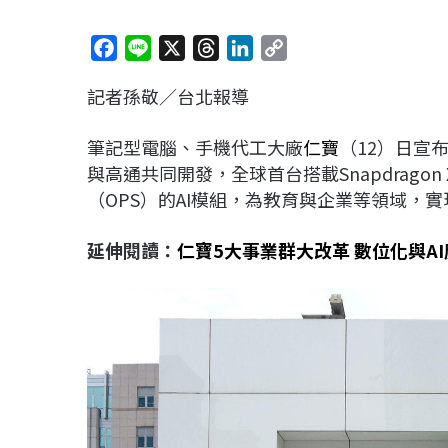
F
L
X
T
L
C
a
i
h
i
o
記者孫敬／台北報導
c
n
r
n
p
e
e
e
k
y
筆記型電腦、手機代工大廠
仁寶
（12）日宣
b
a
e
L
與高通共同開發，全球首台搭載Snapdrago
o
d
d
i
（OPS）的AI模組，為教育與企業等領域，
o
s
I
n
k
n
k
延伸閱讀：
仁寶5大事業群大改革 數位化與A