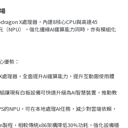
場
ragon X處理器，內建8核心CPU與高達45
元（NPU），強化邊緣AI運算能力同時，亦有模組化
心優勢：
on X處理器，全面提升AI運算能力，提升互動跟使用體
S模組讓現有白板設備可快速升級為AI智慧裝置，推動教
OPS的NPU，可在本地處理AI任務，減少對雲端依賴，
X採4nm製程，相較傳統x86架構降低30%功耗，強化設備穩