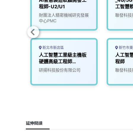
構分析
AI智慧製造軟體開發工
_4G/
程師-U2/U1
工智慧
司
財團法人精密機械研究發展
聯發科技
中心PMC
新北市新店區
新竹市東
深工程
人工智慧工業級主機板
人工智
硬體高級工程師
程師
(NVPD)
司
研揚科技股份有限公司
聯發科技
延伸閱讀