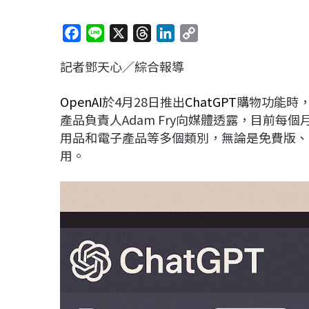
F
L
X
T
L
C
a
i
h
i
o
記者鄧天心／綜合報導
c
n
r
n
p
e
e
e
k
y
OpenAI
於4月28日推出
ChatGPT
購物功能時
b
a
e
L
產品負責人Adam Fry向媒體透露，目前每個
o
d
d
i
用品和電子產品等多個類別，無論是免費版、P
o
s
I
n
用。
k
n
k