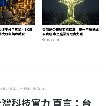
金卻不分？三星、SK海
智慧局公布綠商標榜單！統一申請量蟬
擴大股利與庫藏股
聯寶座 本土產業覺醒實力強
2026-08-07