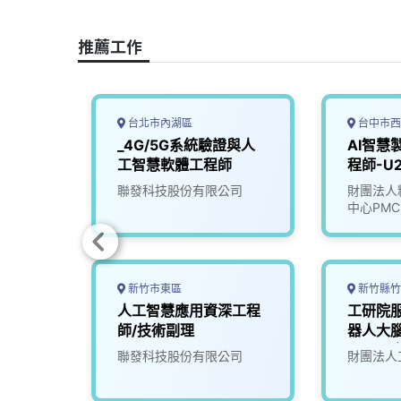
e
e
e
k
y
b
a
e
L
推薦工作
o
d
d
i
o
s
I
n
k
n
k
台北市內湖區
台中市西
資深系
_4G/5G系統驗證與人
AI智慧
工智慧軟體工程師
程師-U2
司
聯發科技股份有限公司
財團法人
中心PMC
新竹市東區
新竹縣竹
主機板
人工智慧應用資深工程
工研院
師/技術副理
器人大腦
(A000
司
聯發科技股份有限公司
財團法人