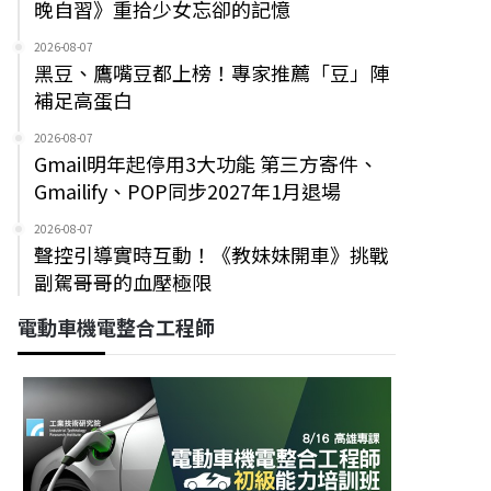
晚自習》重拾少女忘卻的記憶
2026-08-07
黑豆、鷹嘴豆都上榜！專家推薦「豆」陣
補足高蛋白
2026-08-07
Gmail明年起停用3大功能 第三方寄件、
Gmailify、POP同步2027年1月退場
2026-08-07
聲控引導實時互動！《教妹妹開車》挑戰
副駕哥哥的血壓極限
電動車機電整合工程師