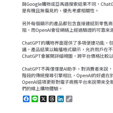
與Google購物或亞馬遜搜索結果不同，Ch
是有機且無偏見的，優先考慮相關性。
另外每個顯示的產品都包含直接連結到零售商
阻，而OpenAI會從網絡上經過驗證的可靠
ChatGPT的購物界面提供了多項便捷功能
議，產品結果以輪播格式顯示，允許用戶在不
ChatGPT會展開詳細視圖，跨平台價格比
ChatGPT不再僅僅是AI助手，對消費者
階段的傳統搜尋引擎相比，OpenAI的好處在
OpenAI這項更新對電子商務平台來說帶來
們的線上購物體驗。
F
L
X
T
L
C
a
i
h
i
o
c
n
r
n
p