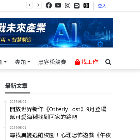
登入
園
專題
黑客松競賽
找工作
最新文章
2026-08-07
開放世界新作《Otterly Lost》9月登場
幫可愛海獺找到回家的路吧
2026-08-07
尋找異變逃離校園！心理恐怖遊戲《午夜