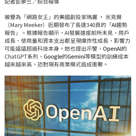
記者彭夢竺／綜合報導
c
n
r
n
p
e
e
e
k
y
被譽為「網路女王」的美國創投家瑪麗 · 米克爾
b
a
e
L
（Mary Meeker）近期發布了長達340頁的「
AI
趨勢
o
d
d
i
報告」。根據報告顯示，AI發展速度前所未見，用戶
o
s
I
n
成長、使用量和資本支出都呈現爆炸性成長，影響力
k
n
k
可能遠遠超過科技本身。她也提出示警，
OpenAI
的
ChatGPT系列、
Google
的
Gemini
等模型的訓練成本
越來越來高，恐對現有商業模式造成衝擊。