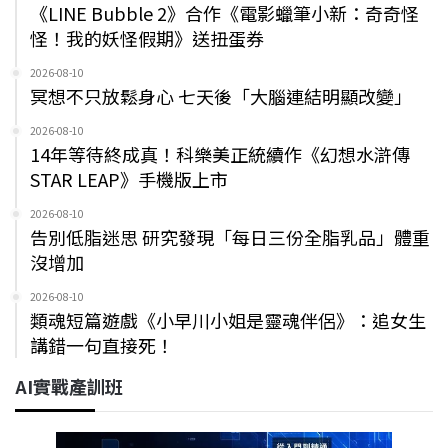
《LINE Bubble 2》合作《電影蠟筆小新：奇奇怪
怪！我的妖怪假期》送扭蛋券
2026-08-10
冥想不只放鬆身心 七天後「大腦連結明顯改變」
2026-08-10
14年等待終成真！科樂美正統續作《幻想水滸傳
STAR LEAP》手機版上市
2026-08-10
告別低脂迷思 研究發現「每日三份全脂乳品」體重
沒增加
2026-08-10
類魂短篇遊戲《小早川小姐是靈魂伴侶》：追女生
講錯一句直接死！
AI實戰產訓班