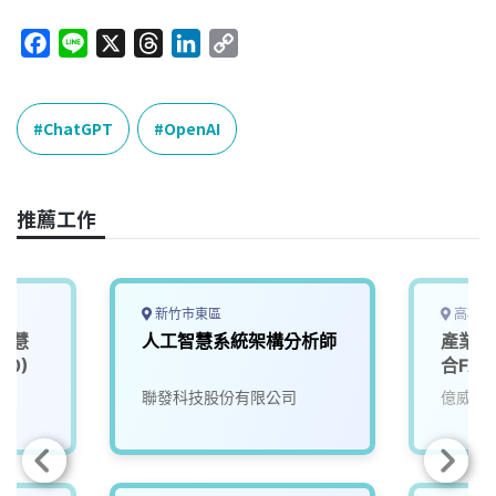
F
L
X
T
L
C
a
i
h
i
o
c
n
r
n
p
e
e
e
k
y
ChatGPT
OpenAI
b
a
e
L
o
d
d
i
o
s
I
n
推薦工作
k
n
k
新竹市東區
高雄市
智慧
人工智慧系統架構分析師
產業應
00)
合FA
院
聯發科技股份有限公司
億威電