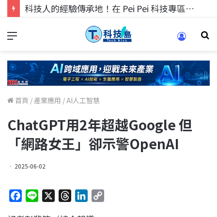
科技人找工作，就到TECH+ 科技專區!
首頁
/
產業應用
/
AI人工智慧
ChatGPT用2年超越Google 但
「網路女王」卻示警OpenAI
2025-06-02
F
L
X
T
L
C
a
i
h
i
o