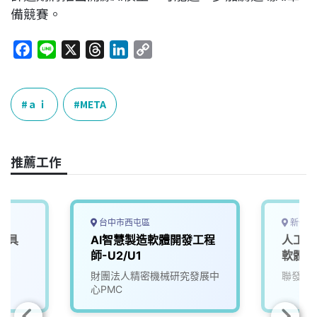
備競賽。
F
L
X
T
L
C
a
i
h
i
o
c
n
r
n
p
e
e
e
k
y
ａｉ
META
b
a
e
L
o
d
d
i
o
s
I
n
推薦工作
k
n
k
台中市西屯區
新竹市
載具
AI智慧製造軟體開發工程
人工智
師-U2/U1
軟體工
院
財團法人精密機械研究發展中
聯發科
心PMC