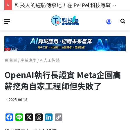
科技人的經驗傳承地！在 Pei Pei 科技專區，與學弟妹交流最硬核的技術
首頁
/
產業應用
/
AI人工智慧
OpenAI執行長證實 Meta企圖高
薪挖角自家工程師但失敗了
2025-06-18
F
L
X
T
L
C
a
i
h
i
o