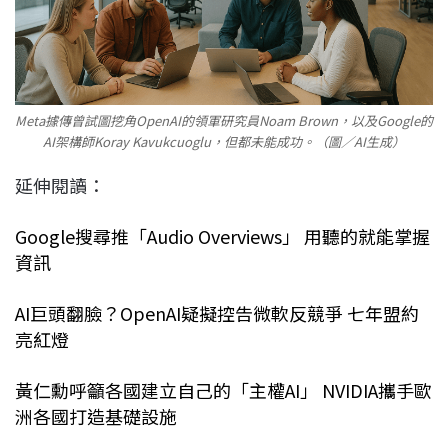
Meta據傳曾試圖挖角OpenAI的領軍研究員Noam Brown，以及Google的
AI架構師Koray Kavukcuoglu，但都未能成功。（圖／AI生成）
延伸閱讀：
Google搜尋推「Audio Overviews」 用聽的就能掌握
資訊
AI巨頭翻臉？OpenAI疑擬控告微軟反競爭 七年盟約
亮紅燈
黃仁勳呼籲各國建立自己的「主權AI」 NVIDIA攜手歐
洲各國打造基礎設施