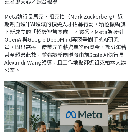
記者鄧天心／綜合報導
c
n
r
n
p
e
e
e
k
y
Meta執行長馬克·祖克柏（Mark Zuckerberg）近
b
a
e
L
期親自領軍AI領域的頂尖人才招募行動，積極擴編旗
o
d
d
i
下新成立的「超級智慧團隊」，據悉，Meta為吸引
o
s
I
n
OpenAI與Google DeepMind等競爭對手的AI研究
k
n
k
員，開出高達一億美元的薪資與簽約獎金，部分年薪
甚至超過此數，並強調新團隊將由前Scale AI執行長
Alexandr Wang領導，且工作地點鄰近祖克柏本人辦
公室。