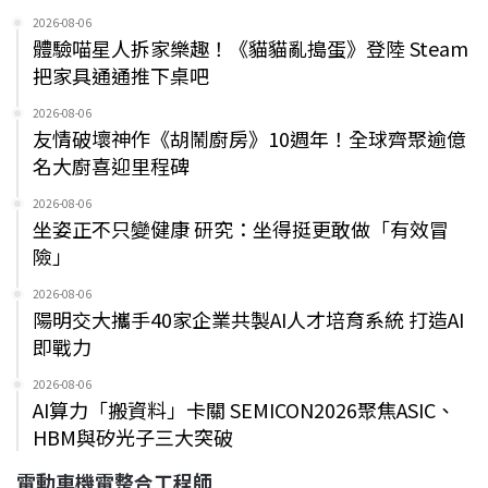
2026-08-06
體驗喵星人拆家樂趣！《貓貓亂搗蛋》登陸 Steam
把家具通通推下桌吧
2026-08-06
友情破壞神作《胡鬧廚房》10週年！全球齊聚逾億
名大廚喜迎里程碑
2026-08-06
坐姿正不只變健康 研究：坐得挺更敢做「有效冒
險」
2026-08-06
陽明交大攜手40家企業共製AI人才培育系統 打造AI
即戰力
2026-08-06
AI算力「搬資料」卡關 SEMICON2026聚焦ASIC、
HBM與矽光子三大突破
電動車機電整合工程師