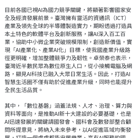
目前各國已視AI為國力競爭關鍵，將顯著影響國家安
全及經濟發展前景。臺灣擁有靈活的資通訊（ICT）
產業及領先全球的半導體製造實力，期盼透過打造具
本土特色的軟體平台及創新服務，讓AI深入百工百
業，協助中小微企業突破規模限制，創造新價值，實
現「AI產業化、產業AI化」目標，使我國產業升級路
徑更明確，增加整體競爭力及韌性。卓榮泰也表示，
臺灣近半數民眾為數位原生人口，從小接觸電腦及網
路，顯見AI科技已融入大眾日常生活。因此，打造AI
智慧生活圈不僅有助於促進產業升級，同時也能提升
全民生活品質。
其中，「數位基磐」涵蓋法規、人才、治理、算力與
資料等面向，是推動AI新十大建設的必要基礎，也是
AI迅速發展的關鍵請國發會、國科會及數發部整合顧
問所提意見，將納入未來參考，以AI促進區域均衡發
展，打造一個處處都能安居樂業、享有AI服務的國