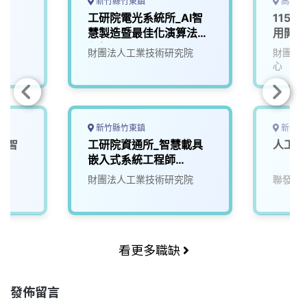
新竹縣竹東鎮
高雄市
工研院電光系統所_AI智
115D
慧製造暨最佳化演算法工
用開發
程師(R300)
財團法人工業技術研究院
財團法
心
新竹縣竹東鎮
新竹市
 智
工研院資通所_智慧載具
人工智
｜
嵌入式系統工程師
(U303)
財團法人工業技術研究院
聯發科
理)
看更多職缺
發佈留言