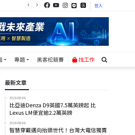
登入
園
專題
黑客松競賽
找工作
最新文章
2026-08-06
比亞迪Denza D9英國7.5萬英鎊起 比
Lexus LM便宜逾2.2萬英鎊
2026-08-06
智慧穿戴邁向抬頭世代！台灣大電信獨賣