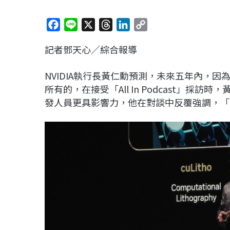
F
L
X
T
L
C
a
i
h
i
o
記者鄧天心／綜合報導
c
n
r
n
p
e
e
e
k
y
NVIDIA執行長黃仁勳預測，未來五年內，
b
a
e
L
所有的，在接受「All In Podcast」採
o
d
d
i
發人員更具影響力，他在對談中反覆強調，「
o
s
I
n
k
n
k