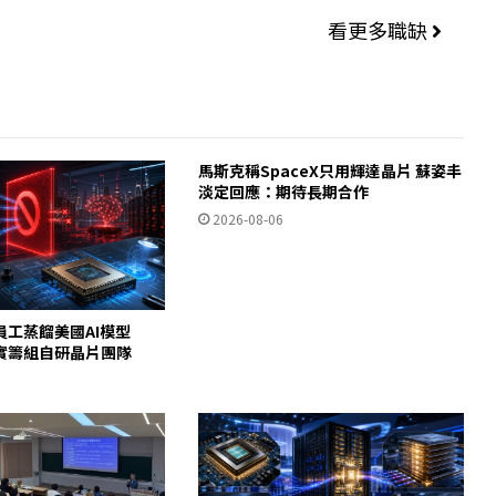
看更多職缺
馬斯克稱SpaceX只用輝達晶片 蘇姿丰
淡定回應：期待長期合作
2026-08-06
員工蒸餾美國AI模型
c證實籌組自研晶片團隊