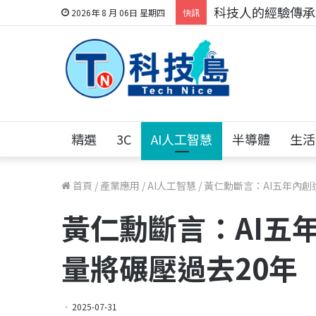
科技人的經驗傳承地
2026年 8 月 06日 星期四
快訊
精選
3C
AI人工智慧
半導體
生活
首頁
/
產業應用
/
AI人工智慧
/
黃仁勳斷言：AI五年內創
黃仁勳斷言：AI五
量將碾壓過去20年
2025-07-31