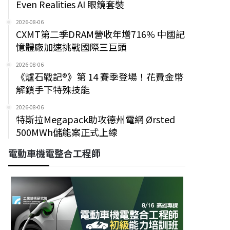
Even Realities AI 眼鏡套裝
2026-08-06
CXMT第二季DRAM營收年增716% 中國記
憶體廠加速挑戰國際三巨頭
2026-08-06
《爐石戰記®》第 14 賽季登場！花費金幣
解鎖手下特殊技能
2026-08-06
特斯拉Megapack助攻德州電網 Ørsted
500MWh儲能案正式上線
電動車機電整合工程師