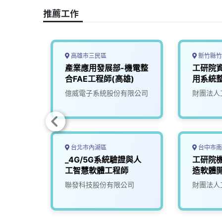
o
s
I
n
推薦工作
k
n
k
高雄市三民區
新竹縣竹
軟體工
產業應用發展部-機電整
工研院資
合FAE工程師(高雄)
用系統整
限公司
億威電子系統股份有限公司
財團法人
台北市內湖區
台中市南
智慧機
_4G/5G系統驗證與人
工研院機
師
工智慧軟體工程師
造軟體
)
(I400)
究院
聯發科技股份有限公司
財團法人