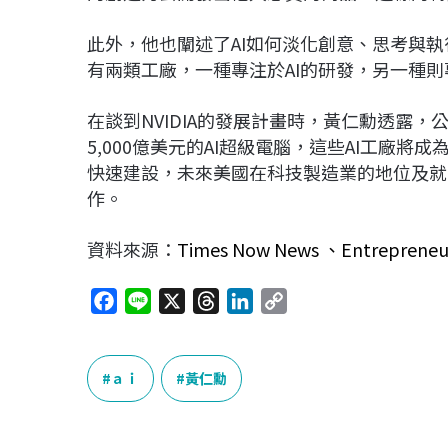
此外，他也闡述了AI如何淡化創意、思考與
有兩類工廠，一種專注於AI的研發，另一種
在談到NVIDIA的發展計畫時，黃仁勳透露
5,000億美元的AI超級電腦，這些AI工廠將
快速建設，未來美國在科技製造業的地位及就
作。
資料來源：
Times Now News 、
Entrepreneu
F
L
X
T
L
C
a
i
h
i
o
c
n
r
n
p
e
e
e
k
y
ａｉ
黃仁勳
b
a
e
L
o
d
d
i