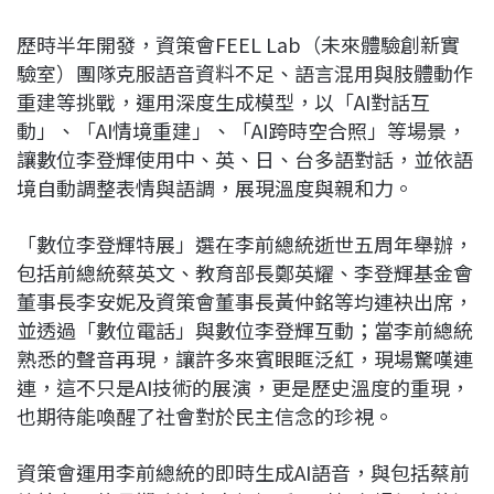
歷時半年開發，資策會FEEL Lab（未來體驗創新實
驗室）團隊克服語音資料不足、語言混用與肢體動作
重建等挑戰，運用深度生成模型，以「AI對話互
動」、「AI情境重建」、「AI跨時空合照」等場景，
讓數位李登輝使用中、英、日、台多語對話，並依語
境自動調整表情與語調，展現溫度與親和力。
「數位李登輝特展」選在李前總統逝世五周年舉辦，
包括前總統蔡英文、教育部長鄭英耀、李登輝基金會
董事長李安妮及資策會董事長黃仲銘等均連袂出席，
並透過「數位電話」與數位李登輝互動；當李前總統
熟悉的聲音再現，讓許多來賓眼眶泛紅，現場驚嘆連
連，這不只是AI技術的展演，更是歷史溫度的重現，
也期待能喚醒了社會對於民主信念的珍視。
資策會運用李前總統的即時生成AI語音，與包括蔡前