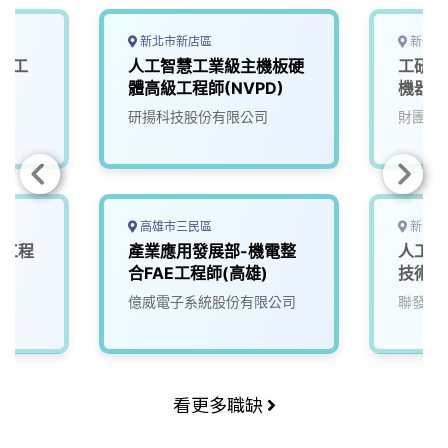
新北市新店區
新竹縣
與人工
人工智慧工業級主機板硬
工研院
體高級工程師(NVPD)
機器人
研揚科技股份有限公司
財團法
高雄市三民區
新竹市
計工程
產業應用發展部-機電整
人工智
合FAE工程師(高雄)
技術副
億威電子系統股份有限公司
聯發科
看更多職缺