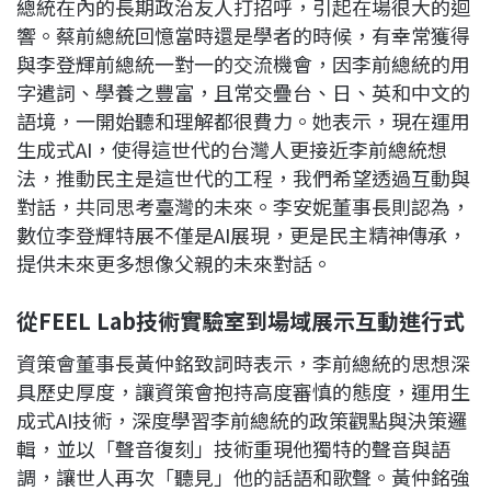
總統在內的長期政治友人打招呼，引起在場很大的迴
響。蔡前總統回憶當時還是學者的時候，有幸常獲得
與李登輝前總統一對一的交流機會，因李前總統的用
字遣詞、學養之豐富，且常交疊台、日、英和中文的
語境，一開始聽和理解都很費力。她表示，現在運用
生成式AI，使得這世代的台灣人更接近李前總統想
法，推動民主是這世代的工程，我們希望透過互動與
對話，共同思考臺灣的未來。李安妮董事長則認為，
數位李登輝特展不僅是AI展現，更是民主精神傳承，
提供未來更多想像父親的未來對話。
從FEEL Lab技術實驗室到場域展示互動進行式
資策會董事長黃仲銘致詞時表示，李前總統的思想深
具歷史厚度，讓資策會抱持高度審慎的態度，運用生
成式AI技術，深度學習李前總統的政策觀點與決策邏
輯，並以「聲音復刻」技術重現他獨特的聲音與語
調，讓世人再次「聽見」他的話語和歌聲。黃仲銘強