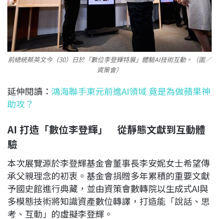
前總統蔡英文今（
30
）日於「數位李登輝特展」體驗
AI
技
術互動。（圖／
資策會）
延伸閱讀：
鴻海聯手東元前進AI領域 竟是為做蘋果神
助攻？
AI 打造「數位李登輝」 從靜態文獻到互動體
驗
本次展覽源於李登輝基金會董事長李安妮女士希望傳
承父親理念的初衷。基金會捐贈多年累積的重要文獻
予國史館進行典藏，並由資策會數轉院以生成式AI與
多模態技術將知識資產數位轉譯，打造能「說話、思
考、互動」的虛擬李登輝。