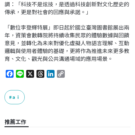
調：「科技不是炫技，是透過科技創新對文化歷史的
傳承，更是對社會的回應與承諾。」
「數位李登輝特展」即日起於國立臺灣圖書館展出兩
年，資策會數轉院將持續收集民眾的體驗數據與回饋
意見，並轉化為未來對優化虛擬人物語言理解、互動
邏輯與使用者體驗的基礎，更將作為推進未來更多教
育、文化、觀光與公共溝通場域的應用場景。
F
L
X
T
L
C
a
i
h
i
o
c
n
r
n
p
e
e
e
k
y
ａｉ
b
a
e
L
o
d
d
i
o
s
I
n
推薦工作
k
n
k