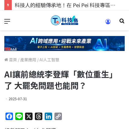
科技人的經驗傳承地！在 Pei Pei 科技專區，與學弟妹交流最硬核的技術
首頁
/
產業應用
/
AI人工智慧
AI讓前總統李登輝「數位重生」
了 大罷免問題也能問？
2025-07-31
F
L
X
T
L
C
a
i
h
i
o