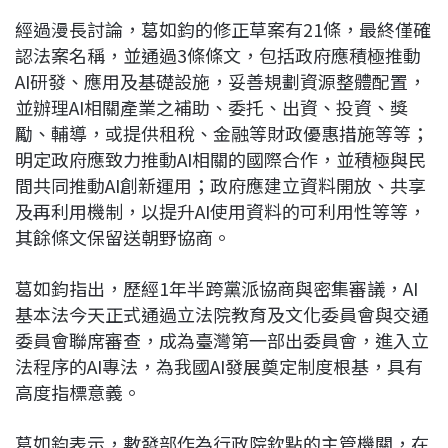
經過漫長討論，葛如鈞的修正草案有21條，最終僅確
認法案名稱，並通過3條條文，包括政府應積極推動
AI研發、應用及基礎設施，妥善規劃資源整體配置，
並辦理AI相關產業之補助、委托、出資、投資、獎
勵、輔導，或提供租稅、金融等財政優惠措施等等；
明定政府應致力推動AI相關的國際合作，並積極與民
間共同推動AI創新運用；政府應建立資料開放、共享
及再利用機制，以提升AI使用資料的可利用性等等，
其餘條文保留送朝野協商。
葛如鈞指出，歷經1年半跨黨派協商與密集審議，AI
基本法今天正式通過立法院教育及文化委員會與交通
委員會聯席審查，成為臺灣第一部出委員會，進入立
法程序的AI專法，為我國AI發展奠定制度根基，具有
高度指標意義。
葛如鈞表示，數發部作為行政院欽點的主管機關，在