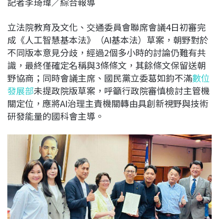
記者李琦瑋／綜合報導
c
n
r
n
p
e
e
e
k
y
立法院教育及文化、交通委員會聯席會議4日初審完
b
a
e
L
成《人工智慧基本法》（AI基本法）草案，朝野對於
o
d
d
i
不同版本意見分歧，經過2個多小時的討論仍難有共
o
s
I
n
識，最終僅確定名稱與3條條文，其餘條文保留送朝
k
n
k
野協商；同時會議主席、國民黨立委葛如鈞不滿
數位
發展部
未提政院版草案，呼籲行政院審慎檢討主管機
關定位，應將AI治理主責機關轉由具創新視野與技術
研發能量的國科會主導。