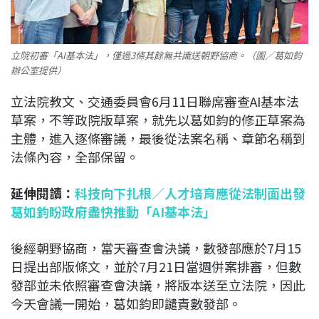
立院初審「AI基本法」，僅過3條其餘無共識送朝野協商。（圖／葛如鈞
辦公室提供）
立法院教文、交通委員會6月11日聯席審查AI基本法
草案，不等政院版草案，就先以葛如鈞的修正草案為
主體，進入逐條審議，最後從法案名稱、章節名稱到
法條內容，全部保留。
延伸閱讀：
科技向下扎根／人才培育應從法制面出發
葛如鈞盼政府盡快推動「AI基本法」
後經朝野協商，當天審查會決議，數發部應於7月15
日提出部版條文，並於7月21日當週併案排審，但數
發部並未依照審查會決議，將版本送至立法院，因此
今天會議一開始，葛如鈞即譴責數發部。