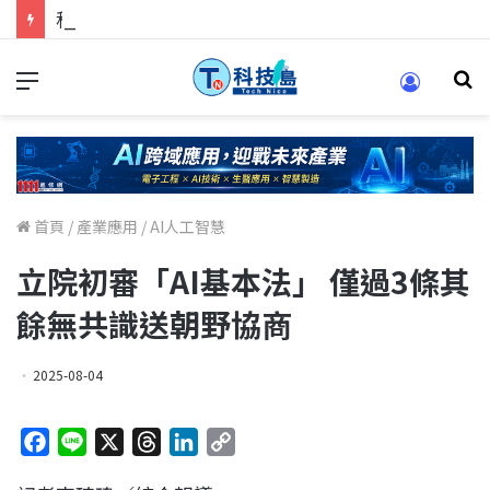
科技人找工作，就到TECH+ 科技專區!
首頁
/
產業應用
/
AI人工智慧
立院初審「AI基本法」 僅過3條其
餘無共識送朝野協商
2025-08-04
F
L
X
T
L
C
a
i
h
i
o