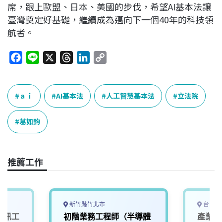
席，跟上歐盟、日本、美國的步伐，希望AI基本法讓
臺灣奠定好基礎，繼續成為邁向下一個40年的科技領
航者。
F
L
X
T
L
C
a
i
h
i
o
c
n
r
n
p
e
e
e
k
y
ａｉ
AI基本法
人工智慧基本法
立法院
b
a
e
L
o
d
d
i
葛如鈞
o
s
I
n
k
n
k
推薦工作
新竹縣竹北市
台中市
 資訊工
初階業務工程師（半導體
產業應