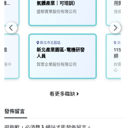
–總公
氣體產業｜可培訓）
用開發
盛郁實業股份有限公司
億威電
新北市五股區
高雄市
產業推
新北產業園區-電機研發
115D
人員
師
發展中
賀眾企業股份有限公司
財團法
心
看更多職缺
發佈留言
很抱歉，必須
登入
網站才能發佈留言。