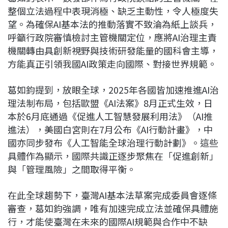
整個立法過程中表現消極、缺乏主動性，令人極度失
望。為確保AI基本法的推動落實不致淪為紙上談兵，
呼籲行政院審慎檢討主管機關定位，應將AI治理主責
機關轉由具創新視野與技術研發能量的國科會主導，
方能真正引領我國AI政策走向國際、對接世界規範。
葛如鈞提到，放眼全球，2025年各國皆加速推進AI治
理法制布局，包括歐盟《AI法案》8月正式生效，日
本於6月底通過《促進人工智慧發展利用法》（AI推
進法），美國白宮則在7月公布《AI行動計畫》，中
國亦同步發布《人工智能全球治理行動計劃》。這些
具體作為顯示，國際共識正逐步聚焦在「促進創新」
與「管理風險」之間取得平衡。
在此全球趨勢下，臺灣AI基本法草案完成委員會逐條
審查，葛如鈞強調，唯有加速完成立法並確保具體施
行，才能使臺灣在未來的國際AI規範與合作中不缺