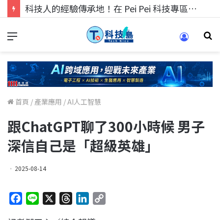
科技人的經驗傳承地！在 Pei Pei 科技專區，與學弟妹交流最硬核的技術
首頁
/
產業應用
/
AI人工智慧
跟ChatGPT聊了300小時候 男子
深信自己是「超級英雄」
2025-08-14
F
L
X
T
L
C
a
i
h
i
o