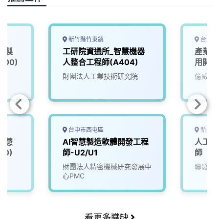
k
n
k
新竹縣竹東鎮
台中市
慧製
工研院資通所_智慧機器
產業應
00)
人整合工程師(A404)
用開發
院
財團法人工業技術研究院
億威電
台中市西屯區
新竹市
智慧
AI智慧製造軟體開發工程
人工智
00)
師-U2/U1
師
院
財團法人精密機械研究發展中
聯發科
心PMC
看更多職缺