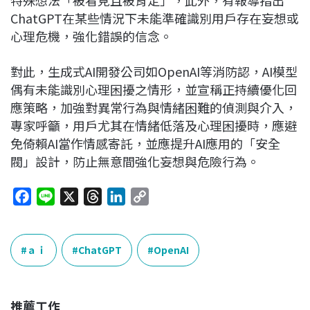
特殊想法「被看見且被肯定」，此外，有報導指出
ChatGPT在某些情況下未能準確識別用戶存在妄想或
心理危機，強化錯誤的信念。
對此，生成式AI開發公司如OpenAI等消防認，AI模型
偶有未能識別心理困擾之情形，並宣稱正持續優化回
應策略，加強對異常行為與情緒困難的偵測與介入，
專家呼籲，用戶尤其在情緒低落及心理困擾時，應避
免倚賴AI當作情感寄託，並應提升AI應用的「安全
閥」設計，防止無意間強化妄想與危險行為。
F
L
X
T
L
C
a
i
h
i
o
c
n
r
n
p
e
e
e
k
y
ａｉ
ChatGPT
OpenAI
b
a
e
L
o
d
d
i
o
s
I
n
推薦工作