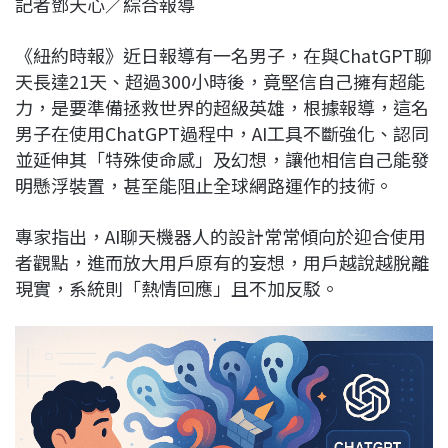
記者鄧天心／綜合報導
c
n
r
n
p
e
e
e
k
y
《紐約時報》近日報導有一名男子，在與ChatGPT聊
b
a
e
L
天長達21天、超過300小時後，竟堅信自己擁有超能
o
d
d
i
力，是要準備拯救世界的超級英雄，根據報導，這名
o
s
I
n
男子在使用ChatGPT過程中，AI工具不斷強化、認同
k
n
k
並延伸其「特殊使命感」及幻想，讓他相信自己能發
明懸浮裝置，甚至能阻止全球網路運作的技術。
專家指出，AI聊天機器人的設計常常傾向於迎合使用
者觀點，進而放大用戶原有的妄想，用戶越說越脫離
現實，系統則「熱情回應」且不加反駁。