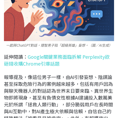
一起與ChatGPT對話，理智男子陷「超級英雄」妄想。（圖／AI生成）
延伸閱讀：
Google關鍵業務面臨拆解 Perplexity欲
砸錢收購Chrome引爆話題
報導提及，像這位男子一樣，由AI引發妄想、陰謀論
甚至採取危險行為的案例越來越多，包括有用戶因為
與聊天機器人的對話認為世界末日要來臨、異世界生
物即將現身，甚至有負債女性根據AI建議投入數萬美
元於所謂「拯救人類行動」，部分脆弱用戶在長時間
與AI互動中，對AI產生極大依賴與信賴，自信自己的