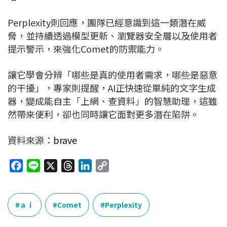
Perplexity則回應，團隊已經意識到這一類潛在威
脅，並持續透過模型更新、瀏覽器安全層以及使用者
提示警示，來強化Comet的防禦能力。
讓它學會分辨「哪些是真的使用者需求，哪些是惡意
的干擾」，專家則提醒，AI正快速從單純的文字生成
器，變成能自主「上網、查資料」的智慧助理，這雖
然帶來便利，卻也同時讓它面對更多潛在陷阱。
資料來源：
brave
F
L
X
T
L
C
a
i
h
i
o
c
n
r
n
p
e
e
e
k
y
ａｉ
Comet
Perplexity
b
a
e
L