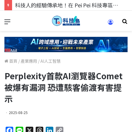
科技人的經驗傳承地！在 Pei Pei 科技專區，與學弟妹交流最硬核的技術
首頁
/
產業應用
/
AI人工智慧
Perplexity首款AI瀏覽器Comet
被爆有漏洞 恐遭駭客偷渡有害提
示
2025-08-25
F
L
X
T
L
C