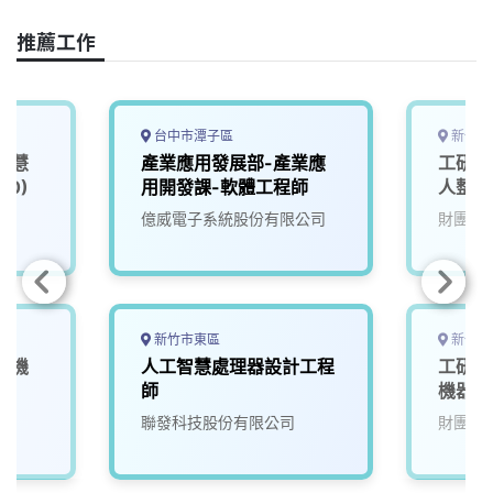
o
d
d
i
o
s
I
n
推薦工作
k
n
k
台中市潭子區
新竹縣
智慧
產業應用發展部-產業應
工研院
00)
用開發課-軟體工程師
人整合
院
億威電子系統股份有限公司
財團法
新竹市東區
新竹縣
慧機
人工智慧處理器設計工程
工研院
師
機器人
院
聯發科技股份有限公司
財團法